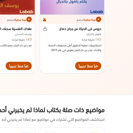
استمع
استمع
عينة مجانية
عينة مجانية
دروس في الحياة من جراح دماغ
عقدك النفسية سجنك ال
راهول جانديال
يوسف الحسني
17 دقيقة قراءة
17 دقيقة قراءة
استراتيجيات عملية لتحقيق أعلى مستويات الصحة
صدر عن دار النشر عصير الكتب، سنة
والأداء. صدر عن دار النشر بنغوين في عام 2019
اقرأ فصلاً تجريبياً
اقرأ فصلاً تجريبياً
مواضيع ذات صلة بكتاب لماذا لم يخبرني أحد
استكشف المواضيع التي تشترك في مواضيع مع لماذا لم يخبرني أحد به