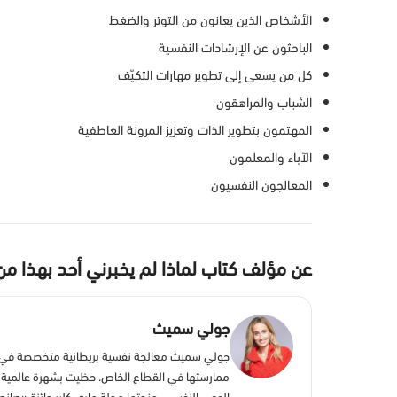
الأشخاص الذين يعانون من التوتر والضغط
الباحثون عن الإرشادات النفسية
كل من يسعى إلى تطوير مهارات التكيّف
الشباب والمراهقون
المهتمون بتطوير الذات وتعزيز المرونة العاطفية
الآباء والمعلمون
المعالجون النفسيون
عن مؤلف كتاب لماذا لم يخبرني أحد بهذا م
جولي سميث
جولي سميث معالجة نفسية بريطانية متخصصة في ال
ممارستها في القطاع الخاص. حظيت بشهرة عالمية م
الوعي النفسي، منحتها مجلة ماري كلير جائزة «صانعات المستقبل» عام 2021م، وذلك لمبادراتها المؤثرة في مجا