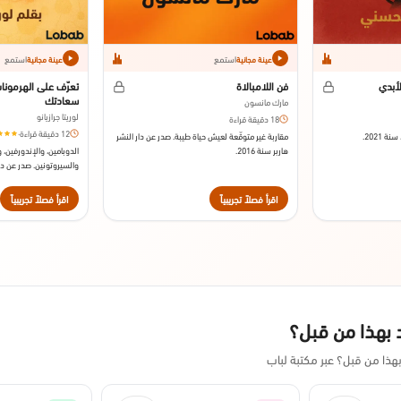
استمع
استمع
عينة مجانية
عينة مجانية
أبدي
فن اللامبالاة
تعرّف على الهرمونا
سعادتك
مارك مانسون
لوريتا جرازيانو
18 دقيقة قراءة
12 دقيقة قراءة
·
 2021.
مقاربة غير متوقّعة لعيش حياة طيبة. صدر عن دار النشر
هاربر سنة 2016.
الدوبامين، والإندورفين،
والسيروتونين. صدر عن دا
2012
اقرأ فصلاً تجريبياً
اقرأ فصلاً تجريبياً
 بهذا من قبل؟
ذا من قبل؟ عبر مكتبة لباب