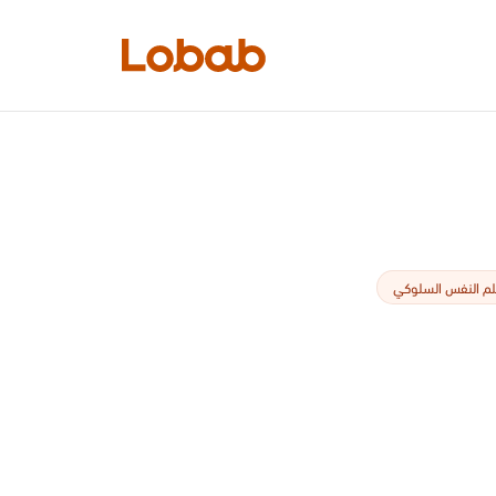
الفئات
م النفس السلوكي
أمم!
لا توجد كتب في الرف بعد.