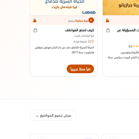
استمع
عينة مجانية
ت المسؤولة عن
كيف تصنع العواطف
ليزا فيلدمان باريت
22 دقيقة قراءة
5.0
الحياةُ السريّة للدّماغ، صدر عن دار النشر هوتون ميفلين
 والأوكسيتوسين،
هاركورت سنة 2017.
ر النشر كرييت سبايس، سنة
اقرأ فصلاً تجريبياً
اقرأ فصلاً تجريبي
عرض جميع المواضيع →