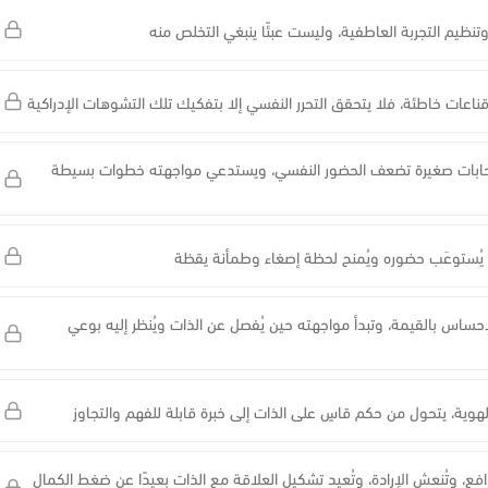
تنظيم التجربة العاطفية، وليست عبئًا ينبغي التخلص منه
 قناعات خاطئة، فلا يتحقق التحرر النفسي إلا بتفكيك تلك التشوهات الإدراكية
ر انسحابات صغيرة تضعف الحضور النفسي، ويستدعي مواجهته خطوات بسيطة
 يُستوعَب حضوره ويُمنح لحظة إصغاء وطمأنة يقظة
حساس بالقيمة، وتبدأ مواجهته حين يُفصل عن الذات ويُنظر إليه بوعي
لهوية، يتحول من حكم قاسٍ على الذات إلى خبرة قابلة للفهم والتجاوز
فع، وتُنعش الإرادة، وتُعيد تشكيل العلاقة مع الذات بعيدًا عن ضغط الكمال