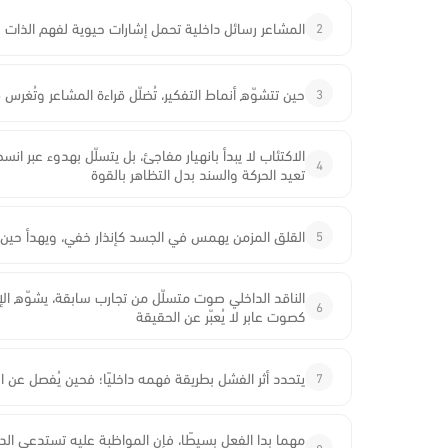
2
المشاعر رسائل داخلية تحمل إشارات حيوية لفهم الذات و
3
حين تتشوّه أنماط التفكير، تُضلّل قراءة المشاعر وتُغرس
الاكتئاب لا يبدأ بانهيار مفاجئ، بل يتسلّل بهدوء عب
4
تعيد الحركة والسند بدل التظاهر بالقوة
5
القلق المزمن يهمس في الجسد كإنذار خفي، ويهدأ حين
الناقد الداخلي صوت متسلّل من تجارب سابقة، يشوّه الإ
6
كصوت عابر لا يُعبّر عن الحقيقة
7
يتحدد أثر الفشل بطريقة فهمه داخليًا؛ فحين يُفصل عن ا
مهما بدا الفعل بسيطًا، فإن المواظبة عليه تستدعي الدا
8