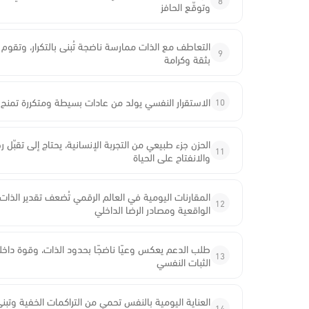
وتوقّع الحافز
التعاطف مع الذات ممارسة ناضجة تُبنى بالتكرار، وتقوم
9
بثقة وكرامة
10
الاستقرار النفسي يولد من عادات بسيطة ومتكررة تمنح لل
الحزن جزء طبيعي من التجربة الإنسانية، يحتاج إلى تقبّل ر
11
والانفتاح على الحياة
المقارنات اليومية في العالم الرقمي تُضعف تقدير الذات، و
12
الواقعية ومصادر الرضا الداخلي
طلب الدعم يعكس وعيًا ناضجًا بحدود الذات، وقوة داخلي
13
الثبات النفسي
العناية اليومية بالنفس تحمي من التراكمات الخفية وتب
14