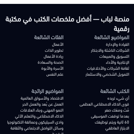
منصة لباب — أفضل ملخصات الكتب في مكتبة
رقمية
المواضيع الشائعة
الفئات الشائعة
القيادة والإدارة
الأعمال
الشركات الناشئة والابتكار
تطوير الذات
التسويق والمبيعات
ريادة الأعمال
الإنتاجية والأداء
الصحة والسعادة
ثقافة الشركات والأخلاقيات
الأسرة والأبوة
التمويل الشخصي والاستثمار
علم النفس
الكتب الشائعة
المواضيع الرائجة
أي شيء تريده
الاقتصاد والأسواق العالمية
قوى الذكاء الاصطناعي العظمى
العمل عن بُعد والعمل الحر
مُتْ ومعَك صفر
النمو المهني وبناء العلاقات
بعدما توقفت الموسيقى
الذكاء الاصطناعي والتعلم الآلي
60 ثانية ويتم توظيفك
وادي السيليكون وعمالقة التكنولوجيا
الابتزاز العاطفي
وسائل التواصل الاجتماعي والثقافة
الرقمية