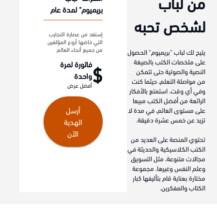
من لباب
بريميوم" لمدة عام
لشخص تحبه
إستفد من عصارة التجارب
التي خاضها أروع المؤلفين
من جميع أنحاء العالم
يتيح لك لباب "بريميوم" الحصول
على ملخصات الكتب بالصيغة
فاتورة لمرة
$
النصية والصوتية حتى تتمكن
واحدة
من مواصلة التعلم، حيثما كنت
أفضل عرض
وفي أي وقت. استمتع بالأفكار
الرائعة من أفضل الكتب مبيعا
أرسل
على مستوى العالم، في مدة لا
تزيد عن خمس عشرة دقيقة.
الهدية
الآن
تحتوي المنصة على العديد من
الكتب الكلاسيكية والحديثة في
مجالات متنوعة، مثل التسويق
وعلم النفس وغيرها. مجموعة
مختارة بعناية قام بتأليفها كبار
الكتاب والمفكرين.