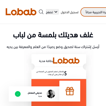
 التجريبية مجاناً
تسجيل الدخول
تصفح
غلف هديتك بلمسة من لباب
الفئات
أرسل إشتراك سنة لصديق وضع رصيدًا من العلم والمعرفة بين يديه
بطاقة هدية
أمم!
$
بالامكان تصفح المحتوى في المنصة في
أي مكان وفي أي وقت
لا توجد كتب في الرف بعد.
صديقي المفضل
هدية