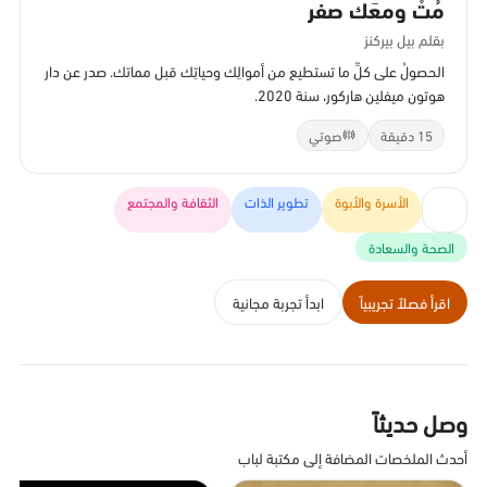
مُتْ ومعَك صفر
بقلم بيل بيركنز
الحصولُ على كلِّ ما تستطيع من أموالِك وحياتِك قبل مماتك. صدر عن دار
هوتون ميفلين هاركور، سنة 2020.
15 دقيقة
صوتي
الأسرة والأبوة
تطوير الذات
الثقافة والمجتمع
الصحة والسعادة
اقرأ فصلاً تجريبياً
ابدأ تجربة مجانية
وصل حديثاً
أحدث الملخصات المضافة إلى مكتبة لباب