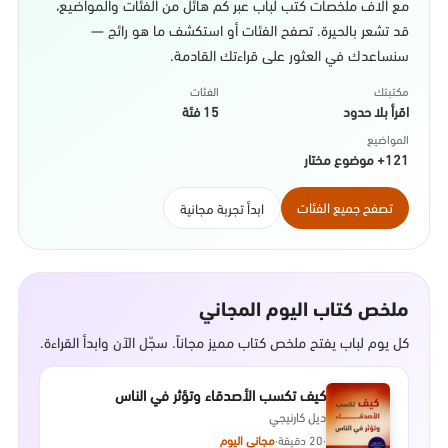
مع آلاف ملخصات كتب لباب عبر كم هائل من الفئات والمواضيع،
قد تشعر بالحيرة. تصفح الفئات أو استكشف ما هو رائج —
سنساعدك في العثور على قراءتك القادمة.
مكتبتك
الفئات
اقرأ بلا حدود
15 فئة
المواضيع
121+ موضوع مختار
تصفح جميع الفئات
ابدأ تجربة مجانية
ملخص كتاب اليوم المجاني
كل يوم لباب يفتح ملخص كتاب مميز مجاناً. سجّل الآن وابدأ القراءة.
كيف تكسب الأصدقاء وتؤثر في الناس
ديل كارنيجي
·
20 دقيقة
·
مجاني اليوم