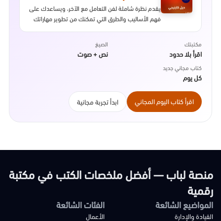
يقدم نظرة شاملة لفن التعامل مع الآخر، ويساعدك على
فهم الأساليب والطرق التي تمكنك من تطوير مهاراتك
التواصلية وبناء علاقات اجتماعية ناجحة، وذلك عن طريق
جملة من النصائح والتوجيهات التي تشمل إجراءات
مكتبتك
الصيغ
سلوكية ونفسية بسيطة تُمكنك من الحصول على نتائج
اقرأ بلا حدود
نص + صوت
إيجابية وكسب ود الآخرين.
كتاب مجاني جديد
كل يوم
اقرأ كتاب اليوم المجاني
ابدأ تجربة مجانية
منصة لباب — أفضل ملخصات الكتب في مكتبة
رقمية
المواضيع الشائعة
الفئات الشائعة
القيادة والإدارة
الأعمال