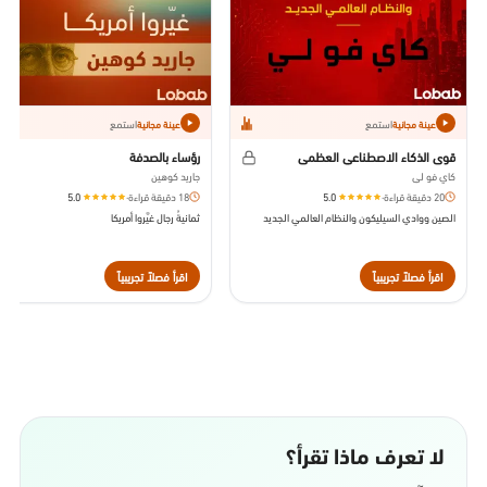
استمع
استمع
عينة مجانية
عينة مجانية
قوى الذكاء الاصطناعي العظمى
رؤساء بالصدفة
كاي فو لي
جاريد كوهين
20 دقيقة قراءة
·
5.0
18 دقيقة قراءة
·
5.0
الصين ووادي السيليكون والنظام العالمي الجديد
ثمانيةُ رجال غيَّروا أمريكا
اقرأ فصلاً تجريبياً
اقرأ فصلاً تجريبياً
لا تعرف ماذا تقرأ؟