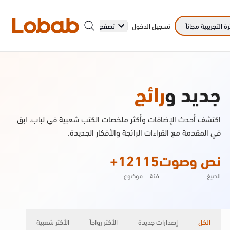
 التجريبية مجاناً
تسجيل الدخول
تصفح
الفئات
جديد و
رائج
اكتشف أحدث الإضافات وأكثر ملخصات الكتب شعبية في لباب. ابقَ
في المقدمة مع القراءات الرائجة والأفكار الجديدة.
أمم!
نص وصوت
15
121+
لا توجد كتب في الرف بعد.
الصيغ
فئة
موضوع
الكل
إصدارات جديدة
الأكثر رواجاً
الأكثر شعبية