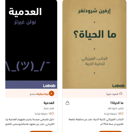
استمع
الصوت قريباً
عينة مجانية
ما الحياة؟
العدمية
إرفين شرودِنغر
نولِن جيرتز
18 دقيقة قراءة
18 دقيقة قراءة
الجانب الفيزيائي للخية الحية. صدر عن مطبعة جامعة
دليل فلسفي مبسط يشرح مفهوم العدمية وتطوره
كامبريدج سنة 1944م
التاريخي. صدر عن معهد ماساتشوستس للتكنولوجيا
سنة 2019م