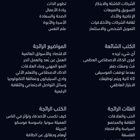
الشركات الناشئة والابتكار
تطوير الذات
التسويق والمبيعات
ريادة الأعمال
الإنتاجية والأداء
الصحة والسعادة
ثقافة الشركات والأخلاقيات
الأسرة والأبوة
التمويل الشخصي والاستثمار
علم النفس
الكتب الشائعة
المواضيع الرائجة
أي شيء تريده
الاقتصاد والأسواق العالمية
قوى الذكاء الاصطناعي العظمى
العمل عن بُعد والعمل الحر
مُتْ ومعَك صفر
النمو المهني وبناء العلاقات
بعدما توقفت الموسيقى
الذكاء الاصطناعي والتعلم الآلي
60 ثانية ويتم توظيفك
وادي السيليكون وعمالقة التكنولوجيا
الابتزاز العاطفي
وسائل التواصل الاجتماعي والثقافة
الرقمية
الفئات الرائجة
الكتب الرائجة
الحب والعلاقات
كيف تكسب الأصدقاء وتؤثر في الناس
الثقافة والمجتمع
العميلة سونيا: جاسوسة موسكو
السياسة والاقتصاد
الجريئة
الفلسفة
أوهام وحقائق عن الطاقة