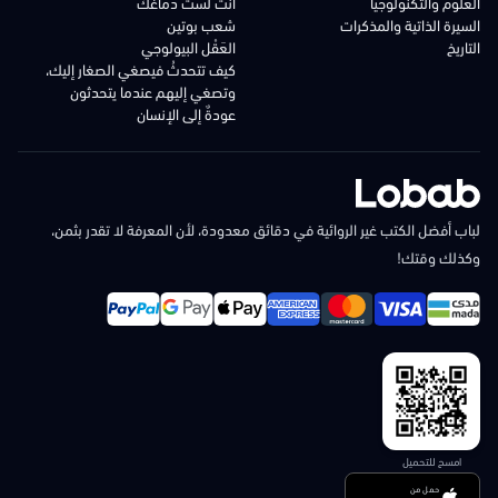
العلوم والتكنولوجيا
أنت لست دماغك
السيرة الذاتية والمذكرات
شعب بوتين
التاريخ
العَقْل البيولوجي
كيف تتحدثُ فيصغي الصغار إليك،
وتصغي إليهم عندما يتحدثون
عودةٌ إلى الإنسان
لباب أفضل الكتب غير الروائية في دقائق معدودة، لأن المعرفة لا تقدر بثمن،
وكذلك وقتك!
امسح للتحميل
حمل من