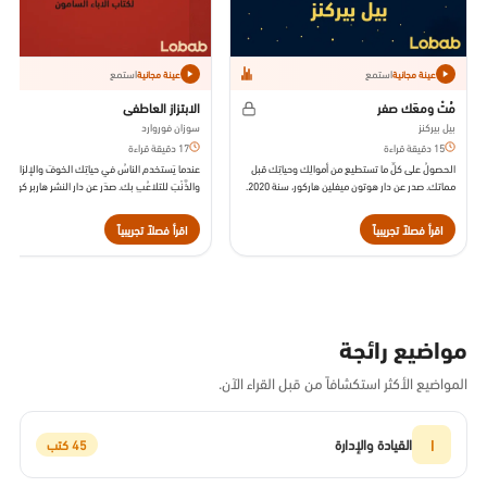
استمع
استمع
عينة مجانية
عينة مجانية
مُتْ ومعَك صفر
الابتزاز العاطفي
بيل بيركنز
سوزان فوروارد
15 دقيقة قراءة
17 دقيقة قراءة
الحصولُ على كلِّ ما تستطيع من أموالِك وحياتِك قبل
عندما يَستخدم الناسُ في حياتِك الخوفَ والإلزامَ
مماتك. صدر عن دار هوتون ميفلين هاركور، سنة 2020.
والذَّنْبَ للتلاعُبِ بك. صدَر عن دار النشر هاربر كولينز
سنة 2001.
اقرأ فصلاً تجريبياً
اقرأ فصلاً تجريبياً
مواضيع رائجة
المواضيع الأكثر استكشافاً من قبل القراء الآن.
ا
القيادة والإدارة
45 كتب