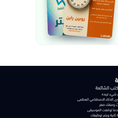
ة
كتب الشائعة
 شيء تريده
ى الذكاء الاصطناعي العظمى
تْ ومعَك صفر
دما توقفت الموسيقى
توظيفك