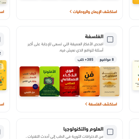
استكشف الإيمان والروحانيات
است
الفلسفة
افحص الأفكار العميقة التي تسعى للإجابة على أكبر
أسئلة للواقع الذي نعيش فيه.
12
8 مواضيع
385+ كتب
استكشف الفلسفة
است
العلوم والتكنولوجيا
من الاختراقات الثورية في الطب إلى أحدث التقنيات ،