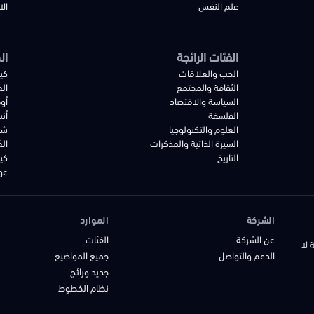
علم النفس
الا
الفئات الرائجة
ال
الحب والعلاقات
كي
الثقافة والمجتمع
ال
السياسة والاقتصاد
أو
الفلسفة
أن
العلوم والتكنولوجيا
شع
السيرة الذاتية والمذكرات
الع
التاريخ
كي
عود
الشركة
الموارد
عن الشركة
الفئات
 لا
الدعم والتواصل
جميع المواضيع
جديد ورائج
نظام الخطوط