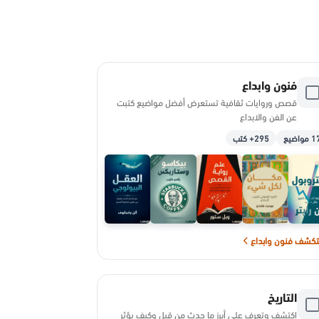
فنون وابداع
قصص وروايات ثقافية تستعرض أفضل مواضيع كتبت
عن الفن والابداع
 مواضيع
295+ كتب
كشف فنون وابداع
التاريخ
اكتشف وتعرف على أبرز ما حدث من قبل وكيف يؤثر