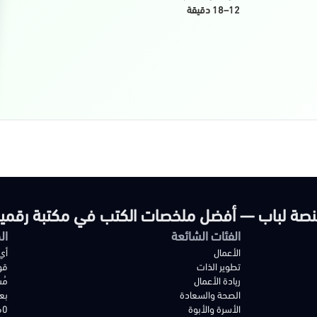
12–18 دقيقة
صة لباب — أفضل ملخصات الكتب في مكتبة رقمي
الفئات الشائعة
ال
الأعمال
أي
تطوير الذات
قو
ريادة الأعمال
مُ
الصحة والسعادة
بع
الأسرة والأبوة
60 ثانية ويتم 