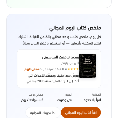
ملخص كتاب اليوم المجاني
كل يوم، ملخص كتاب واحد مجاني بالكامل للقراءة. اشترك
لفتح المكتبة بأكملها — أو استمتع باختيار اليوم مجاناً.
بعدما توقفت الموسيقى
آلان س. بليندر
★
★
★
★
★
4.0
·
16 دقيقة قراءة
·
مجاني اليوم
يعرِضُ سردا دقيقا ومفصَّلا للأحداث التي
أدت إلى الأزمة المالية سنة 2008، بما في
ذلك تفاصيل النظام، والسياسات التي سمحت
بحدوث الانهيار الاقتصادي، مع التركيز بشكل
المكتبة
الصيغ
مجاني يومياً
خاص على تداعياتها على الصعيد الدولي. صدر
اقرأ بلا حدود
نص وصوت
كتاب واحد / يوم
عن دار النشر بنجوين سنة 2013.
اقرأ كتاب اليوم المجاني
ابدأ تجربتك المجانية