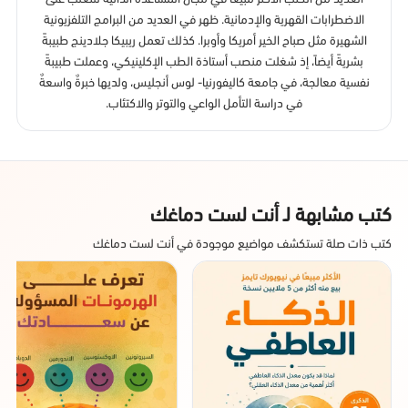
الاضطرابات القهرية والإدمانية. ظهر في العديد من البرامج التلفزيونية
الشهيرة مثل صباح الخير أمريكا وأوبرا. كذلك تعمل ريبيكا جلادينج طبيبةً
بشريةً أيضاً، إذ شغلت منصب أستاذة الطب الإكلينيكي، وعملت طبيبةً
نفسية معالجة، في جامعة كاليفورنيا- لوس أنجليس، ولديها خبرةٌ واسعةٌ
في دراسة التأمل الواعي والتوتر والاكتئاب.
كتب مشابهة لـ أنت لست دماغك
كتب ذات صلة تستكشف مواضيع موجودة في أنت لست دماغك