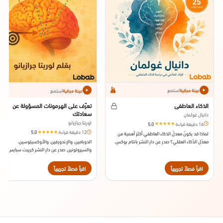
استمع
استمع
عينة مجانية
عينة مجانية
الذكاء العاطفي
تعرّف على الهرمونات المسؤولة عن
سعادتك
دانيال غولمان
لوريتا جرازيانو
16 دقيقة قراءة
·
5.0
12 دقيقة قراءة
·
5.0
لماذا قد يكونُ معدلُ الذكاء العاطفي أكثرَ أهمية من
معدّل الذّكاء العقلي؟ صدر عن دار النشر بانتام بوكس،
الدوبامين، والإندورفين، والأوكسيتوسين،
سنة 1995
والسيروتونين. صدر عن دار النشر كرييت سبايس، سن
2012
اقرأ فصلاً تجريبياً
اقرأ فصلاً تجريبياً