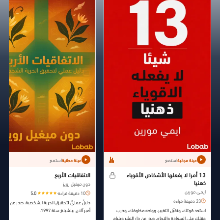
استمع
استمع
عينة مجانية
عينة مجانية
13 أمرا لا يفعلها الأشخاص الأقوياء
الاتفاقيات الأربع
ذهنيا
دون ميغيل رويز
ايمي مورين
10 دقيقة قراءة
·
5.0
23 دقيقة قراءة
دليلٌ عمليٌّ لتحقيق الحرية الشخصية. صدر عن دار ال
استعد قوتك، وتقبّل التغيير، وواجه مخاوفك، ودرب
أمبر آلان ببلشينغ سنة 1997.
عقلك على السعادة والنجاح، صدر عن دار النشر ويليام