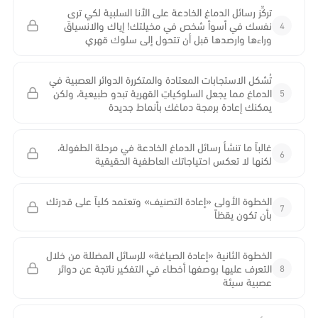
تركِّز رسائل الدماغ الخادعة على الأنا السلبية لكي ترى
4
نفسك في أسوأ شخص في مخيلتك! إياك والانسياقَ
وراءها وارصدها قبل أن تتحول إلى سلوك قهري
تُشكل الاستجابات المعتادة والمتكررة الدوائر العصبية في
5
الدماغ مما يجعل السلوكياتِ القهرية تبدو طبيعية، ولكن
يمكنك إعادة برمجة دماغك بأنماط جديدة
غالباً ما تنشأ رسائل الدماغ الخادعة في مرحلة الطفولة،
6
لكنها لا تعكس احتياجاتك العاطفية الحقيقية
الخطوة الأولى «إعادة التصنيف» وتعتمد كلياً على قدرتك
7
بأن تكون يقظاً
الخطوة الثانية «إعادة الصياغة» للرسائل المضللة من خلال
8
التعرف عليها بوصفها أخطاء في التفكير ناتجة عن دوائر
عصبية سيئة