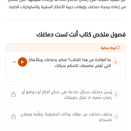
من إعادة برمجة دماغك وإيقاف دورة الأفكار السلبية والسلوكيات الضارة.
فصول ملخص كتاب أنت لست دماغك
عينة مجانية
ما الفائدة من هذا الكتاب؟ تحكم بدماغك وبالأفكار
1
التي تُقِض مضجعك لتتحكم بحياتك
يُرسل دماغُك رسائلَ خادعة على شكلِ أفكارٍ أو دوافعَ أو
2
رغباتٍ مُضرة، لا تمثل حقيقتك
يختلف دماغك عن عقلك وذاتك الحقيقية، وقلَّما يعملان
3
بانسجام