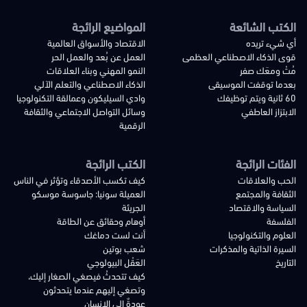
الكتب الشائعة
المواضيع الرائجة
أي شيء تريده
الاقتصاد والأسواق العالمية
قوى الذكاء الاصطناعي العظمى
العمل عن بُعد والعمل الحر
مُتْ ومعَك صفر
النمو المهني وبناء العلاقات
بعدما توقفت الموسيقى
الذكاء الاصطناعي والتعلم الآلي
60 ثانية ويتم توظيفك
وادي السيليكون وعمالقة التكنولوجيا
الابتزاز العاطفي
وسائل التواصل الاجتماعي والثقافة
الرقمية
الفئات الرائجة
الكتب الرائجة
الحب والعلاقات
كيف تكسب الأصدقاء وتؤثر في الناس
الثقافة والمجتمع
العميلة سونيا: جاسوسة موسكو
السياسة والاقتصاد
الجريئة
الفلسفة
أوهام وحقائق عن الطاقة
العلوم والتكنولوجيا
أنت لست دماغك
السيرة الذاتية والمذكرات
شعب بوتين
التاريخ
العَقْل البيولوجي
كيف تتحدثُ فيصغي الصغار إليك،
وتصغي إليهم عندما يتحدثون
عودةٌ إلى الإنسان