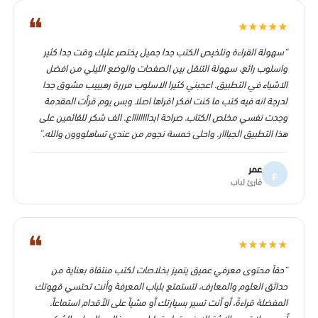
❝
★
★
★
★
★
“سهولة القراءة وتلخيص الكتب جدا جميل يختصر عليك وقت جدا كثير
واسلوب رائع، سهولة التنقل بين الصفحات والوضع الليلي من افضل
الاشياء في التطبيق. اعجبني كثيرا الاسلوب مرررة رهيييب مشوق جدا
لدرجة انه فيه كتب ما كنت افكر اقراها اصلا وبس يوم قرأت المقدمة
وجدت نفسي مخلص الكتاب. صراحة ابدااااااااع. الف شكر للقائمين على
هذا التطبيق الجبااار. واحلى خمسة نجوم من عندي تساهلووون والله.”
عمر
ع
قارئ لباب
❝
★
★
★
★
★
“حقاً محتوى معرفي عميق يتميز بخلاصات لكتب منتقاة بعناية من
حدائق العلوم والمعارف، لتستمتع بلباب المعرفة وأنت تحتسي قهوتك
المفضلة قراءةً، أو أنت تسير بسيارتك أو مشياً على الأقدام استماعاً.
أوصي بلا تردد بالاشتراك في تطبيق لباب، مع خالص الدعاء والشكر