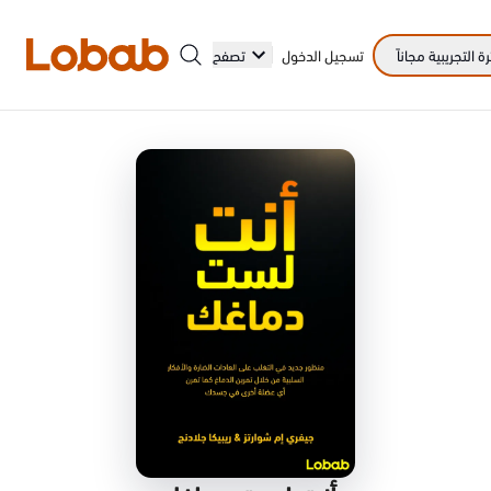
 التجريبية مجاناً
تسجيل الدخول
تصفح
الفئات
أمم!
لا توجد كتب في الرف بعد.