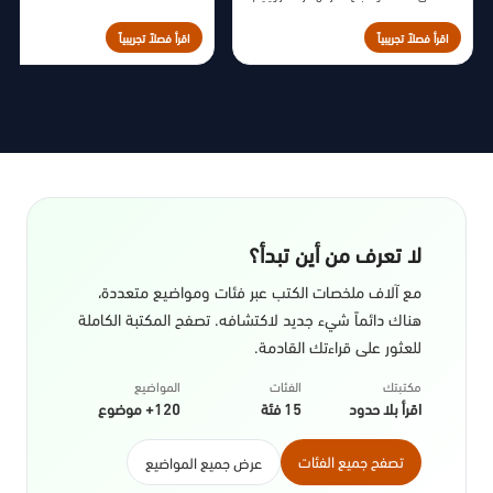
مورو، سنة 2014م.
اقرأ فصلاً تجريبياً
اقرأ فصلاً تجريبياً
لا تعرف من أين تبدأ؟
مع آلاف ملخصات الكتب عبر فئات ومواضيع متعددة،
هناك دائماً شيء جديد لاكتشافه. تصفح المكتبة الكاملة
للعثور على قراءتك القادمة.
مكتبتك
الفئات
المواضيع
اقرأ بلا حدود
15 فئة
120+ موضوع
تصفح جميع الفئات
عرض جميع المواضيع