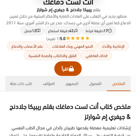
أنت لست دماغك
بقلم
ريبيكا جلادنج & جيفري إم شوارتز
منظور جديد في التغلب على العادات الضارة والأفكار السلبية من خلال تمرين
الدماغ كما تمرن أي عضلة أخرى في جسدك. صدر عن دار النشر، أفيري، سنة 2011.
17
دقيقة قراءة
42
دقيقة استماع
12
فصل
5.0
(1 تقييم)
الإنتاجية والأداء
النمو المهني وبناء العلاقات
علم الأعصاب والدماغ
الذكاء العاطفي
القلق والاكتئاب والصحة النفسية
اقرأ
الملخص
الفصول
الجمهور
المؤلف
كتب ذات صلة
ملخص كتاب أنت لست دماغك بقلم ريبيكا جلادنج
& جيفري إم شوارتز
إرشادات تعليمية مفصلة يقدمها طبيبان رائدان في مجال الطب النفسي
عن كيفية التعرف على رسائل الدماغ الخادعة وإعادة تقييمها، حتى تتمكن