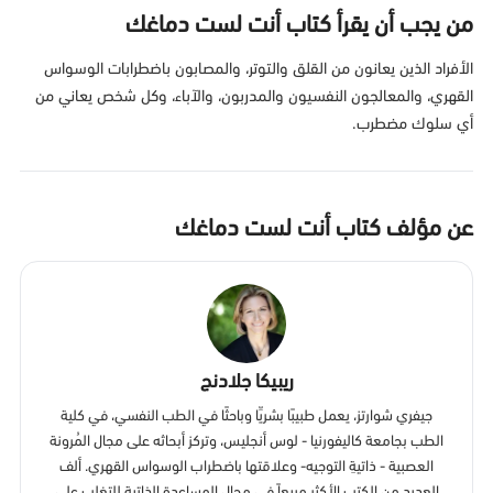
من يجب أن يقرأ كتاب أنت لست دماغك
الأفراد الذين يعانون من القلق والتوتر، والمصابون باضطرابات الوسواس
القهري، والمعالجون النفسيون والمدربون، والآباء، وكل شخص يعاني من
أي سلوك مضطرب.
عن مؤلف كتاب أنت لست دماغك
ريبيكا جلادنج
جيفري شوارتز، يعمل طبيبًا بشريِّا وباحثًا في الطب النفسي، في كلية
الطب بجامعة كاليفورنيا - لوس أنجليس، وتركز أبحاثه على مجال المُرونة
العصبية - ذاتيةِ التوجيه- وعلاقتها باضطراب الوسواس القهري. ألف
العديد من الكتب الأكثر مبيعاً في مجال المساعدة الذاتية للتغلب على