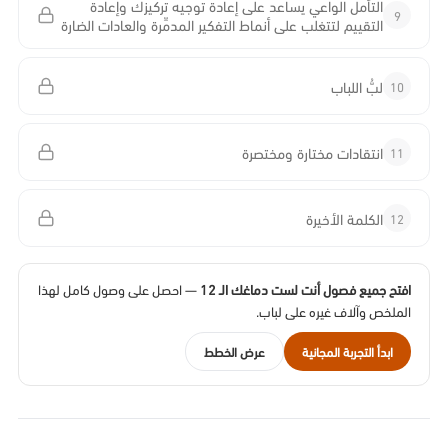
التأمل الواعي يساعد على إعادة توجيه تركيزك وإعادة
9
التقييم لتتغلب على أنماط التفكير المدمِّرة والعادات الضارة
10
لبُّ اللباب
11
انتقادات مختارة ومختصرة
12
الكلمة الأخيرة
افتح جميع فصول أنت لست دماغك الـ 12
— احصل على وصول كامل لهذا
الملخص وآلاف غيره على لباب.
ابدأ التجربة المجانية
عرض الخطط