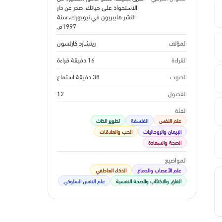
الاستحواذ على حياتك، صدر عن دار
النشر هايبريون في نيويورك، سنة
1997م.
المؤلف
ريتشارد كارلسون
القراءة
16 دقيقة قراءة
الصوت
38 دقيقة استماع
الفصول
12
الفئة
علم النفس
الفلسفة
تطوير الذات
الإيمان والروحانيات
الحب والعلاقات
الصحة والسعادة
المواضيع
علم الأعصاب والدماغ
الذكاء العاطفي
القلق والاكتئاب والصحة النفسية
علم النفس السلوكي