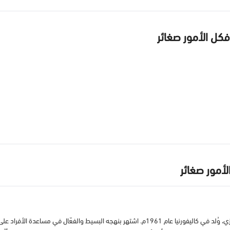
فكل الأمور صغائر
أمور صغائر
ريتشارد كارلسون عالم نفس ومؤلف ومتحدث تحفيزي، وُلد في كاليفورنيا عام 1961م. اشتهر بنهج