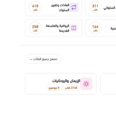
العادات وتغيير
410
311
 السلوكي
السلوك
كتاب
كتاب
الرواقية والفلسفة
258
164
لمية
القديمة
كتاب
كتاب
تصفح جميع الفئات →
الإيمان والروحانيات
2145 كتاب
9 موضوع