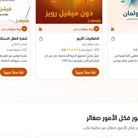
استمع
استمع
عينة مجانية
عينة مجانية
الاتفاقيات الأربع
شفرة العقل الاستثن
دون ميغيل رويز
فيشن لاكياني
5.0
10 دقيقة قراءة
·
5.0
14 دقيقة قراءة
عاطفي أكثرَ أهمية من
دليلٌ عمليٌّ لتحقيق الحرية الشخصية. صدر عن دار
عشرة قوانين غير تقليدية 
العقلي؟ صدر عن دار النشر بانتام بوكس،
النشر أمبر آلان ببلشينغ سنة 1997.
حسب شروطك الخاصة. صدر
بوكس عام 2016.
اقرأ فصلاً تجريبياً
اقرأ فصلاً تجريبياً
ر فكل الأمور صغائر
كل الأمور صغائر عبر مكتبة لباب