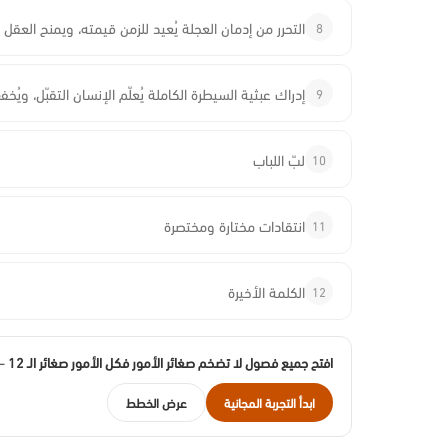
8
التحرر من إدمان العجلة يُعيد للزمن قيمته، ويمنح العقل
9
إدراك عبثية السيطرة الكاملة يُعلّم الإنسان التقبّل، ويُ
10
لبّ اللباب
11
انتقادات مختارة ومختصرة
12
الكلمة الأخيرة
افتح جميع فصول لا تضخم صغائر الأمور فكل الأمور صغائر الـ 12
— 
ابدأ التجربة المجانية
عرض الخطط