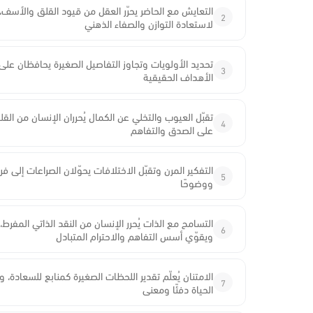
التعايش مع الحاضر يحرّر العقل من قيود القلق والأسف، م
2
لاستعادة التوازن والصفاء الذهني
تحديد الأولويات وتجاوز التفاصيل الصغيرة يحافظان على 
3
الأهداف الحقيقية
تقبّل العيوب والتخلي عن الكمال يُحرران الإنسان من القلق 
4
على الصدق والتفاهم
التفكير المرن وتقبّل الاختلافات يحوّلان الصراعات إلى فر
5
ووضوحًا
التسامح مع الذات يُحرر الإنسان من النقد الذاتي المفرط،
6
ويقوّي أسس التفاهم والاحترام المتبادل
الامتنان يُعلّم تقدير اللحظات الصغيرة كمنابع للسعادة، و
7
الحياة دفئًا ومعنى