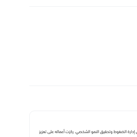
ه البسيط والفعّال في مساعدة الأفراد على إدارة الضغوط وتحقيق النمو الشخصي. ركزت أعماله على تعزيز