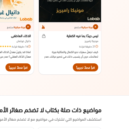
استمع
استمع
عينة مجانية
عينة مجانية
الذكاء العاطفي
ليس جيدًا بما فيه الكفاية
دانيال غولمان
مونيكا راميريز
16 دقيقة قراءة
·
21 دقيقة قراءة
لماذا قد يكونُ معدلُ الذكاء ال
كيف تجعلُ سعيَك نحو الكمال والمثالية مِيزة
معدّل الذّكاء 
لصالحك، دون أن يتسبب ذلك في تدمير حياتك. صدر
سنة 1995
عن دار النشر سايمون اند شوستر، سنة 2000.
اقرأ فصلاً تجريبياً
اقرأ فصلاً تجريبياً
مواضيع ذات صلة بكتاب لا تضخم صغائر الأمو
استكشف المواضيع التي تشترك في مواضيع مع لا تضخم صغائر الأمور ف