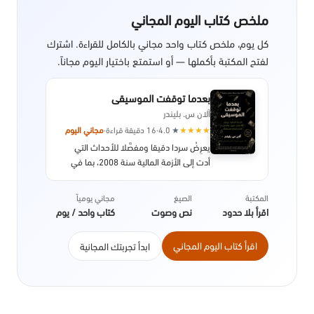
ملخص كتاب اليوم المجاني
كل يوم، ملخص كتاب واحد مجاني بالكامل للقراءة. اشترك
لفتح المكتبة بأكملها — أو استمتع باختيار اليوم مجاناً.
بعدما توقفت الموسيقى
آلان س. بليندر
★
★
★
★
★
4.0
·
16 دقيقة قراءة
·
مجاني اليوم
يعرِضُ سردا دقيقا ومفصَّلا للأحداث التي
أدت إلى الأزمة المالية سنة 2008، بما في
ذلك تفاصيل النظام، والسياسات التي سمحت
بحدوث الانهيار الاقتصادي، مع التركيز بشكل
المكتبة
الصيغ
مجاني يومياً
خاص على تداعياتها على الصعيد الدولي. صدر
اقرأ بلا حدود
نص وصوت
كتاب واحد / يوم
عن دار النشر بنجوين سنة 2013.
اقرأ كتاب اليوم المجاني
ابدأ تجربتك المجانية