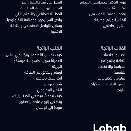
قوى الذكاء الاصطناعي العظمى
العمل عن بُعد والعمل الحر
مُتْ ومعَك صفر
النمو المهني وبناء العلاقات
بعدما توقفت الموسيقى
الذكاء الاصطناعي والتعلم الآلي
60 ثانية ويتم توظيفك
وادي السيليكون وعمالقة التكنولوجيا
الابتزاز العاطفي
وسائل التواصل الاجتماعي والثقافة
الرقمية
الفئات الرائجة
الكتب الرائجة
الحب والعلاقات
كيف تكسب الأصدقاء وتؤثر في الناس
الثقافة والمجتمع
العميلة سونيا: جاسوسة موسكو
السياسة والاقتصاد
الجريئة
الفلسفة
أوهام وحقائق عن الطاقة
العلوم والتكنولوجيا
أنت لست دماغك
السيرة الذاتية والمذكرات
شعب بوتين
التاريخ
العَقْل البيولوجي
كيف تتحدثُ فيصغي الصغار إليك،
وتصغي إليهم عندما يتحدثون
عودةٌ إلى الإنسان