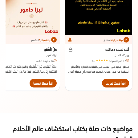
استمع
استمع
عينة مجانية
عينة مجانية
أنت لست دماغك
حَلْ اَلْعُقَدِ
ريبيكا جلادنج
ليزا دامور
17 دقيقة قراءة
·
5.0
14 دقيقة قراءة
منظور جديد في التغلب على العادات الضارة والأفكار
رِحْلَةُ اَلْفَتَيَاتِ بَيْنَ اَلطُّفُولَةِ وَالْمُرَاهَقَةِ عَبْرَ اَلْمَرَاحِلِ
السلبية من خلال تمرين الدماغ كما تمرن أي عضلة أخرى
اَلسَّبْعَةِ إِلَى سِنِّ اَلْبُلُوغِ. صَدَرَ عَنْ دَارِ اَلنَّشْرِ بَالَانْتِينْ
في جسدك. صدر عن دار النشر، أفيري، سنة 2011.
بِوِكْسْ فِي 2016.
اقرأ فصلاً تجريبياً
اقرأ فصلاً تجريبياً
مواضيع ذات صلة بكتاب استكشاف عالم الأحلام