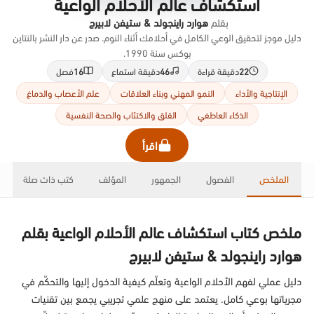
استكشاف عالم الأحلام الواعية
بقلم
هوارد راينجولد & ستيفن لابيرج
دليل موجز لتحقيق الوعي الكامل في أحلامك أثناء النوم. صدر عن دار النشر بالنتاين
بوكس سنة 1990.
22
دقيقة قراءة
46
دقيقة استماع
16
فصل
الإنتاجية والأداء
النمو المهني وبناء العلاقات
علم الأعصاب والدماغ
الذكاء العاطفي
القلق والاكتئاب والصحة النفسية
اقرأ
الملخص
الفصول
الجمهور
المؤلف
كتب ذات صلة
ملخص كتاب استكشاف عالم الأحلام الواعية بقلم
هوارد راينجولد & ستيفن لابيرج
دليل عملي لفهم الأحلام الواعية وتعلّم كيفية الدخول إليها والتحكّم في
مجرياتها بوعي كامل. يعتمد على منهج علمي تجريبي يجمع بين تقنيات