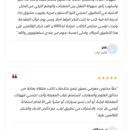
واسلوب رائع، سهولة التنقل بين الصفحات والوضع الليلي من افضل
الاشياء في التطبيق. اعجبني كثيرا الاسلوب مرررة رهيييب مشوق جدا
لدرجة انه فيه كتب ما كنت افكر اقراها اصلا وبس يوم قرأت المقدمة
وجدت نفسي مخلص الكتاب. صراحة ابدااااااااع. الف شكر للقائمين على
هذا التطبيق الجبااار. واحلى خمسة نجوم من عندي تساهلووون والله.”
عمر
ع
قارئ لباب
❝
★
★
★
★
★
“حقاً محتوى معرفي عميق يتميز بخلاصات لكتب منتقاة بعناية من
حدائق العلوم والمعارف، لتستمتع بلباب المعرفة وأنت تحتسي قهوتك
المفضلة قراءةً، أو أنت تسير بسيارتك أو مشياً على الأقدام استماعاً.
أوصي بلا تردد بالاشتراك في تطبيق لباب، مع خالص الدعاء والشكر
للقائمين عليه.”
د. عبدالله