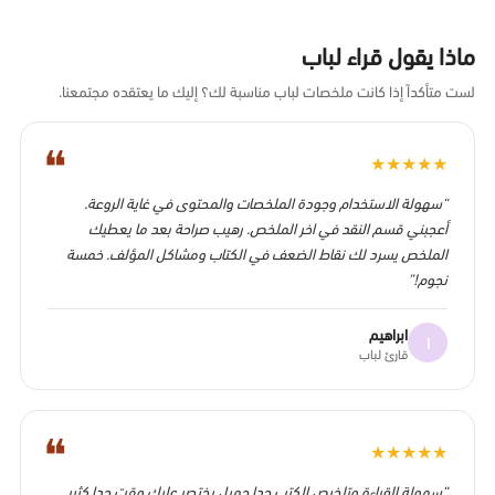
ماذا يقول قراء لباب
لست متأكداً إذا كانت ملخصات لباب مناسبة لك؟ إليك ما يعتقده مجتمعنا.
❝
★
★
★
★
★
“سهولة الاستخدام وجودة الملخصات والمحتوى في غاية الروعة.
أعجبني قسم النقد في اخر الملخص. رهيب صراحة بعد ما يعطيك
الملخص يسرد لك نقاط الضعف في الكتاب ومشاكل المؤلف. خمسة
نجوم!”
ابراهيم
ا
قارئ لباب
❝
★
★
★
★
★
“سهولة القراءة وتلخيص الكتب جدا جميل يختصر عليك وقت جدا كثير