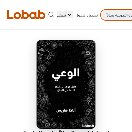
 التجريبية مجاناً
تسجيل الدخول
تصفح
الفئات
أمم!
لا توجد كتب في الرف بعد.