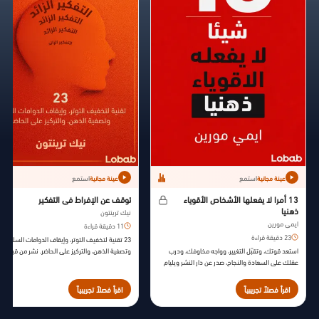
استمع
استمع
عينة مجانية
عينة مجانية
13 أمرا لا يفعلها الأشخاص الأقوياء
توقف عن الإفراط في التفكير
ذهنيا
نيك ترينتون
ايمي مورين
11 دقيقة قراءة
23 دقيقة قراءة
23 تقنية لتخفيف التوتر، وإيقاف الدوامات السلبية،
استعد قوتك، وتقبّل التغيير، وواجه مخاوفك، ودرب
وتصفية الذهن، والتركيز على الحاضر. نشر من قبل
عقلك على السعادة والنجاح، صدر عن دار النشر ويليام
الكاتب نفسه في عام 2021م.
مورو، سنة 2014م.
اقرأ فصلاً تجريبياً
اقرأ فصلاً تجريبياً