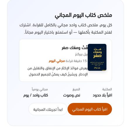
ملخص كتاب اليوم المجاني
كل يوم، ملخص كتاب واحد مجاني بالكامل للقراءة. اشترك
لفتح المكتبة بأكملها — أو استمتع باختيار اليوم مجاناً.
مُتْ ومعَك صفر
بيل بيركنز
·
15 دقيقة قراءة
·
مجاني اليوم
يعرض فوائدَ الإكثار من الإنفاق والتقليل من
الإدخار. ويشرحُ كيف يمكنُ للجميع الحصول
على مزيد من المتعة من أموالهم وتجنُّبِ
الادخار للمستقبل.
المكتبة
الصيغ
مجاني يومياً
اقرأ بلا حدود
نص وصوت
كتاب واحد / يوم
اقرأ كتاب اليوم المجاني
ابدأ تجربتك المجانية