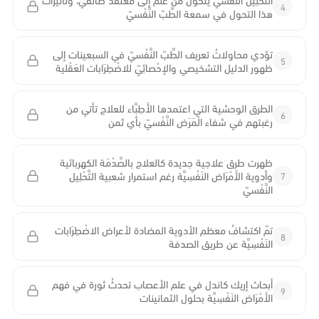
4
هذا التحول في سمعة الطِّبّ النَّفْسيّ
تؤدي محاولاتُ تعريف الطِّبّ النَّفْسيّ في السبعينات إلى
5
ظهور الدليل التشخيصي والإحْصائِيّ للاضْطِرَابات العَقْلية
الطرق الوحشية التي اعتمدها الأَطِبَّاء للعلاج تأتي من
6
رغبتهم في شفاء الْمَرَض النَّفْسيّ بأي ثمن
ظهرت طرق علاجية جديدة كالعلاج بالصَّدْمَة الكهربائية
7
وأدوية الأَمْرَاض النَفْسِيَّة رغم استمرار شعبية التَّحْلِيل
النَّفْسيّ
تمّ اكتشافُ معظم الأدوية المضادة لأعراض الاضْطِرَابات
8
النَفْسِيَّة عن طريق الصدفة
أبحاث إريك كاندل في علم الأعصاب تحدثُ ثورة في فهم
9
الأَمْرَاض النَفْسِيَّة بحلول الثمانينات