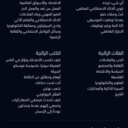
أي شيء تريده
الاقتصاد والأسواق العالمية
قوى الذكاء الاصطناعي العظمى
العمل عن بُعد والعمل الحر
مُتْ ومعَك صفر
النمو المهني وبناء العلاقات
بعدما توقفت الموسيقى
الذكاء الاصطناعي والتعلم الآلي
60 ثانية ويتم توظيفك
وادي السيليكون وعمالقة التكنولوجيا
الابتزاز العاطفي
وسائل التواصل الاجتماعي والثقافة
الرقمية
الفئات الرائجة
الكتب الرائجة
الحب والعلاقات
كيف تكسب الأصدقاء وتؤثر في الناس
الثقافة والمجتمع
العميلة سونيا: جاسوسة موسكو
السياسة والاقتصاد
الجريئة
الفلسفة
أوهام وحقائق عن الطاقة
العلوم والتكنولوجيا
أنت لست دماغك
السيرة الذاتية والمذكرات
شعب بوتين
التاريخ
العَقْل البيولوجي
كيف تتحدثُ فيصغي الصغار إليك،
وتصغي إليهم عندما يتحدثون
عودةٌ إلى الإنسان