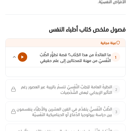
الأَمْرَاض النَفْسِيَّة.
فصول ملخص كتاب أطباء النفس
عينة مجانية
ما الفائدةُ من هذا الكِتَاب؟ قصة تطوُّر الطِّبّ
1
النَّفْسيّ من مهنة للمحتالين إلى علم حقيقي
النظرةُ العامة للِطِبِّ النَّفْسيّ تتسمُ بالريبة عبر العصور رغم
2
التأثير الإيجابي لبعض الشَّخْصِيات
الطِّبُّ النَّفْسيُّ يتقدّم في القرن العشرين والأَطِبَّاء ينقسمون
3
بين دراسة بيولوجيا الدِّمَاغ أو الديناميكية النَفْسِيَّة
التَّحْلِيل النَّفْسيّ يتحول من علم إلى معتقد طائفي، وتأثيرات