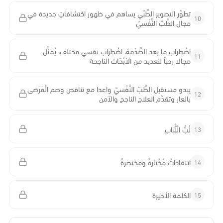
تطوّر التصوير الطِّبّي يساهم في ظهور اكتشافاتٍ جديدة في
10
مجال الطِّبّ النَّفْسيّ
اضْطِرَاب ما بعد الصَّدْمَة، اضْطِرَاب نفسي مختلف، يُمثِّل
11
مجالا رحباً للعديد من الأبْحَاث الناجحة
يبدو مستقبل الطِّبّ النَّفْسيّ واعدا مع تناقص وصم الْمَرَضى
12
بالعار وتقدّم العلاج الناجح والآمن
13
لُبُّ الْلُّبَابِ
14
انتقاداتٌ مُخْتارةٌ ومختصرةٌ
15
الكلمة الأخيرة