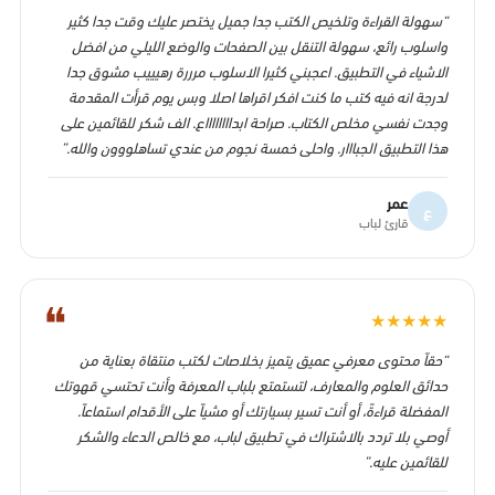
“سهولة القراءة وتلخيص الكتب جدا جميل يختصر عليك وقت جدا كثير
واسلوب رائع، سهولة التنقل بين الصفحات والوضع الليلي من افضل
الاشياء في التطبيق. اعجبني كثيرا الاسلوب مرررة رهيييب مشوق جدا
لدرجة انه فيه كتب ما كنت افكر اقراها اصلا وبس يوم قرأت المقدمة
وجدت نفسي مخلص الكتاب. صراحة ابدااااااااع. الف شكر للقائمين على
هذا التطبيق الجبااار. واحلى خمسة نجوم من عندي تساهلووون والله.”
عمر
ع
قارئ لباب
❝
★
★
★
★
★
“حقاً محتوى معرفي عميق يتميز بخلاصات لكتب منتقاة بعناية من
حدائق العلوم والمعارف، لتستمتع بلباب المعرفة وأنت تحتسي قهوتك
المفضلة قراءةً، أو أنت تسير بسيارتك أو مشياً على الأقدام استماعاً.
أوصي بلا تردد بالاشتراك في تطبيق لباب، مع خالص الدعاء والشكر
للقائمين عليه.”