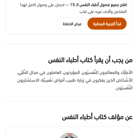
افتح جميع فصول أطباء النفس الـ 15
— احصل على وصول كامل لهذا
الملخص وآلاف غيره على لباب.
ابدأ التجربة المجانية
عرض الخطط
من يجب أن يقرأ كتاب أطباء النفس
الأَطِبَّاء والمعالجون النَّفْسيّون، المؤرخون، العاملون في مجال الطِّبّي،
الأشْخَاص الذين يفكرون في زيارة طبيب أمراض نَفْسِيَّة، الاستشاريون
النَّفْسيّون.
عن مؤلف كتاب أطباء النفس