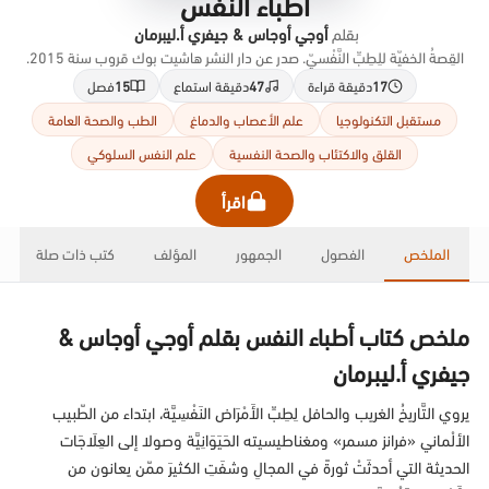
أطباء النفس
بقلم
أوجي أوجاس & جيفري أ.ليبرمان
القِصةُ الخفيّة للِطِبِّ النَّفْسيّ. صدر عن دار النشر هاشيت بوك قروب سنة 2015.
17
دقيقة قراءة
47
دقيقة استماع
15
فصل
مستقبل التكنولوجيا
علم الأعصاب والدماغ
الطب والصحة العامة
القلق والاكتئاب والصحة النفسية
علم النفس السلوكي
اقرأ
الملخص
الفصول
الجمهور
المؤلف
كتب ذات صلة
ملخص كتاب أطباء النفس بقلم أوجي أوجاس &
جيفري أ.ليبرمان
يروي التَّاريخُ الغريب والحافل لِطِبِّ الأَمْرَاض النَفْسِيَّة، ابتداء من الطّبيب
الألْماني «فرانز مسمر» ومغناطيسيته الحَيَوَانِيَّة وصولا إلى العِلَاجَات
الحديثة التي أحدثَتْ ثورةً في المجالِ وشفَتِ الكثيرَ ممّن يعانون من