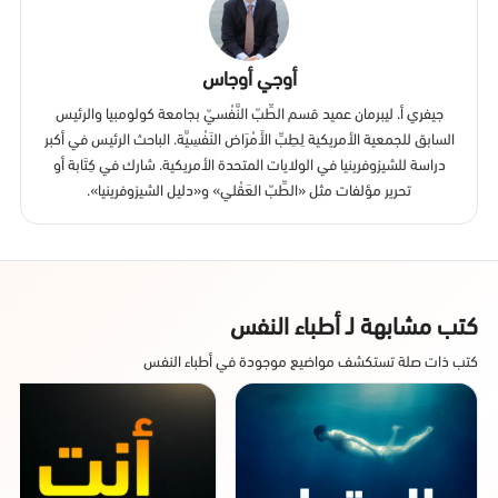
أوجي أوجاس
جيفري أ. ليبرمان عميد قسم الطِّبّ النَّفْسيّ بجامعة كولومبيا والرئيس
السابق للجمعية الأمريكية لِطِبِّ الأَمْرَاض النَفْسِيَّة. الباحث الرئيس في أكبر
دراسة للشيزوفرينيا في الولايات المتحدة الأمريكية. شارك في كِتَابة أو
تحرير مؤلفات مثل «الطِّبّ العَقْلي» و«دليل الشيزوفرينيا».
كتب مشابهة لـ أطباء النفس
كتب ذات صلة تستكشف مواضيع موجودة في أطباء النفس