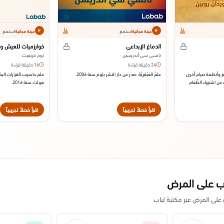
استمع
استمع
عينة مجانية
عينة مجانية
الدماغ الإِبداعي
خوارزميات للعيش وف
نانسي سي أندريسين
توم غريفيث
24 دقيقة قراءة
16 دقيقة قراءة
طِّع وأنظمة صيام أخرى
علمُ العَبْقَرِيَّة. صدر عن دار النشر بلوم سنة 2006.
علم حاسوب القرارات البش
ن اشتهاء الطَّعَام
هولت سنة 2016.
عن دار النشر دستيني
اقرأ فصلاً تجريبياً
اقرأ فصلاً تجريبياً
لب على المرض
على المرض عبر مكتبة لباب