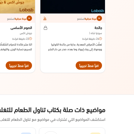
استمع
استمع
عينة مجانية
عينة مجانية
جائحة
الصوم الأساسي
سونيا شاه |
جوش اكس
24 دقيقة قراءة
22 دقيقة قراءة
تعقُّبُ الأمراضِ المعدية، بداية من جائحة الكوليرا
اثنا عشر فائدة للصيام المُتَقَ
ووصولا إلى وباء إيبولا وما بعده. صدر عن دار النشر
لتسريع خسارة الوزن، والتوقف ع
بوكس فرَّار، ستراوس آند غيرو سنة 2016.
وعكس علامات الشيخوخة. صدر 
إيمِج سنة 2020.
اقرأ فصلاً تجريبياً
اقرأ فصلاً تجريبياً
مواضيع ذات صلة بكتاب تناول الطعام للتغ
استكشف المواضيع التي تشترك في مواضيع مع تناول الطعام للتغلب 