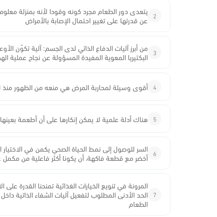
يتعدى دور الطعام مجرد كونه وقودا لأنه بمنزلة معلوما
2
عن قدرتها على تغيير احتمال الإصابة بالأمراض
من أبرز آليات الدفاع الذاتي لدى الجسم: آلية تكوّن الأ
3
البكتيريا المعوية المفيدة المسؤولة عن نجاح عملية الهض
4
أقوى وسيلة لمحاربة المرض هي منعه من الظهور منذ ال
5
هناك أدلة علمية لا يمكن إنكارها على أن أطعمة بعينه
السر للوصول إلى نمط الحياة الصحي يكمن في الاختيار
6
أخضر مع قطعة فاكهة، أن يكونا أكثر فاعلية من مكمل غ
المرونة في تنويع الخيارات الغذائية تمنحنا القدرة على
7
الحد الأدنى المطلوب لتفعيل آليات الشفاء الذاتية داخل 
الطعام