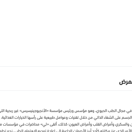
لمرض
 في مجال الطب الحيوي، وهو مؤسس ورئيس مؤسسة «الأنجيوجينيسيس» غير ربحية التي ت
فيز الجسم على الشفاء الذاتي من خلال تقنيات وعوامل طبيعية على رأسها الخيارات الغذا
 والسكري وأمراض القلب وأمراض العيون؛ كذلك، ألقى «لي» محاضرات في مؤسسات مرمو
مر الذي عزز مكانته كأحد أبرز الأصوات الداعية إلى إعادة توجيه الاهتمام الطبي نحو تطو