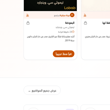
استمع
عينة مجانية
قا لها
البعوضة
تيموثي سي. وينجارد
23 دقيقة قراءة
رية. صدر عن دار النشر هنري
أشد مفترساتنا فتكًا عبر التاريخ؛ صدر عن دار النشر داتون
سنة 2019.
اقرأ فصلاً تجريبياً
اقرأ فصلاً تجريبي
عرض جميع المواضيع →