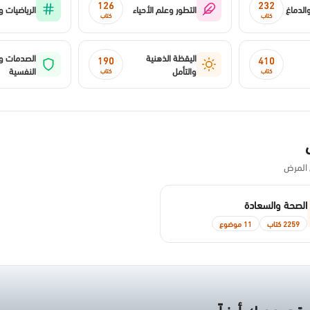
126
232
الدماغ
التطور وعلم الأحياء
الرياضيات و
كتاب
كتاب
اليقظة الذهنية
الصدمات وا
190
410
والتأمل
النفسية
كتاب
كتاب
 المرض
الصحة والسعادة
2259 كتاب
11 موضوع