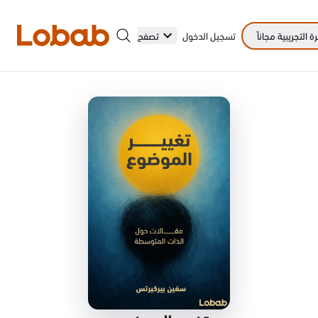
 التجريبية مجاناً
تسجيل الدخول
تصفح
الفئات
أمم!
لا توجد كتب في الرف بعد.