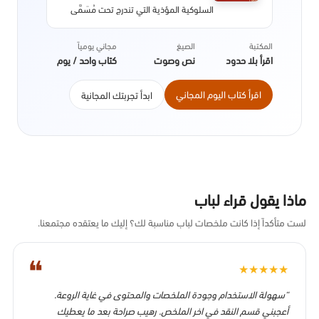
السلوكية المؤذية التي تندرج تحت مُسَمَّى
الابْتِزَازِ الْعَاطِفِيِّ، والمُسْتعمَلَة بهدف التَّلَاعُب
النَّفْسِيّ والتّحَكُّم في قرارات الغير. حَيْثُ
المكتبة
الصيغ
مجاني يومياً
يوضِّحُ ماهية هَذِهِ التَّلَاعُبات وكيفية تجنبها
اقرأ بلا حدود
نص وصوت
كتاب واحد / يوم
مع إعطاء أمثلة عملية ونصائح جوهرية
تسمح للضحايا باستعادة زمام الْأُمُوْر واسترجاع
اقرأ كتاب اليوم المجاني
ابدأ تجربتك المجانية
تقديرهم لذواتهم.
ماذا يقول قراء لباب
لست متأكداً إذا كانت ملخصات لباب مناسبة لك؟ إليك ما يعتقده مجتمعنا.
❝
★
★
★
★
★
“سهولة الاستخدام وجودة الملخصات والمحتوى في غاية الروعة.
أعجبني قسم النقد في اخر الملخص. رهيب صراحة بعد ما يعطيك