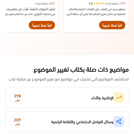
17 دقيقة قراءة
·
5.0
26 دقيقة قراءة
منظور جديد في التغلب على العادات الضارة والأفكار
اِحْتَرَفِ اَلْمَهَارَاتِ اَلصَّعْبَةَ، تَغَلَّبْ عَلَى مُنَافِسِيكَ، وَتَقَدَّ
السلبية من خلال تمرين الدماغ كما تمرن أي عضلة أخرى
فِي مَسَارِكَ اَلْمِهْنِيِّ. صدر عن دار النشر هاربر بيزنيس
في جسدك. صدر عن دار النشر، أفيري، سنة 2011.
سنة 2019.
اقرأ فصلاً تجريبياً
اقرأ فصلاً تجريبياً
مواضيع ذات صلة بكتاب تغيير الموضوع
استكشف المواضيع التي تشترك في مواضيع مع تغيير الموضوع عبر مكتبة لباب
398
الإنتاجية والأداء
كتاب
209
وسائل التواصل الاجتماعي والثقافة الرقمية
كتاب