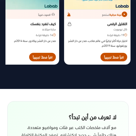
استمع
عينة مجانية
الصوت قريباً
التقليل الرقمي
كيف تنفرد بنفسك
كال نيوبورت
سارة ميتلاند
19 دقيقة قراءة
14 دقيقة قراءة
اختيار حياة أكثر تركيزًا في عالم صاخب، صدر عن دار النشر
صدر عن دار النشر بيكادور، سنة 2014م.
بورتفوليو، سنة 2019م.
اقرأ فصلاً تجريبياً
اقرأ فصلاً تجريبياً
لا تعرف من أين تبدأ؟
مع آلاف ملخصات الكتب عبر فئات ومواضيع متعددة،
هناك دائماً شيء جديد لاكتشافه. تصفح المكتبة الكاملة