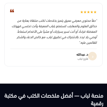
❝
★
★
★
★
★
“حقاً محتوى معرفي عميق يتميز بخلاصات لكتب منتقاة بعناية من
حدائق العلوم والمعارف، لتستمتع بلباب المعرفة وأنت تحتسي قهوتك
المفضلة قراءةً، أو أنت تسير بسيارتك أو مشياً على الأقدام استماعاً.
أوصي بلا تردد بالاشتراك في تطبيق لباب، مع خالص الدعاء والشكر
للقائمين عليه.”
د. عبدالله
د
قارئ لباب
منصة لباب — أفضل ملخصات الكتب في مكتبة
رقمية