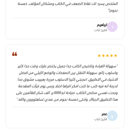
الملخص يسرد لك نقاط الضعف في الكتاب ومشاكل المؤلف. خمسة
نجوم!”
ابراهيم
ا
قارئ لباب
❝
★
★
★
★
★
“سهولة القراءة وتلخيص الكتب جدا جميل يختصر عليك وقت جدا كثير
واسلوب رائع، سهولة التنقل بين الصفحات والوضع الليلي من افضل
الاشياء في التطبيق. اعجبني كثيرا الاسلوب مرررة رهيييب مشوق جدا
لدرجة انه فيه كتب ما كنت افكر اقراها اصلا وبس يوم قرأت المقدمة
وجدت نفسي مخلص الكتاب. صراحة ابدااااااااع. الف شكر للقائمين على
هذا التطبيق الجبااار. واحلى خمسة نجوم من عندي تساهلووون والله.”
عمر
ع
قارئ لباب