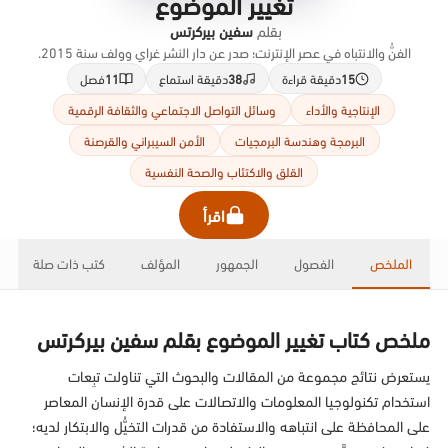
تغيير الموضوع
بقلم
سفين بيركرتس
الفنُّ والانتباه في عصر الإنترنت؛ صدر عن دار النشر غراي وولف سنة 2015.
15
دقيقة قراءة
38
دقيقة استماع
11
فصل
الإنتاجية والأداء
وسائل التواصل الاجتماعي والثقافة الرقمية
البرمجة وهندسة البرمجيات
الأمن السيبراني والقرصنة
القلق والاكتئاب والصحة النفسية
اقرأ
الملخص
الفصول
الجمهور
المؤلف
كتب ذات صلة
ملخص كتاب تغيير الموضوع بقلم سفين بيركرتس
يستعرض نتائج مجموعة من المقالات والبحوث التي تناولت تبِعات
استخدام تكنولوجيا المعلومات والاتصالات على قدرة الإنسان المعاصر
على المحافظة على انتباهه والاستفادة من قدرات التخيُّل والابتكار لديه؛