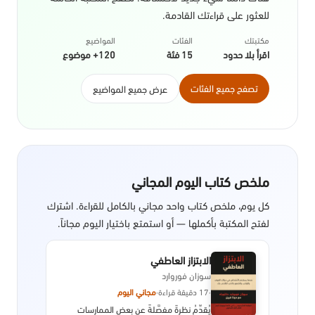
للعثور على قراءتك القادمة.
مكتبتك
الفئات
المواضيع
اقرأ بلا حدود
15 فئة
120+ موضوع
تصفح جميع الفئات
عرض جميع المواضيع
ملخص كتاب اليوم المجاني
كل يوم، ملخص كتاب واحد مجاني بالكامل للقراءة. اشترك
لفتح المكتبة بأكملها — أو استمتع باختيار اليوم مجاناً.
الابتزاز العاطفي
سوزان فوروارد
·
17 دقيقة قراءة
·
مجاني اليوم
يُقدِّمُ نظرةً مفصَّلةً عن بعض الممارسات