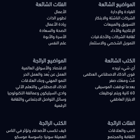
المواضيع الشائعة
الفئات الشائعة
القيادة والإدارة
الأعمال
الشركات الناشئة والابتكار
تطوير الذات
التسويق والمبيعات
ريادة الأعمال
الإنتاجية والأداء
الصحة والسعادة
ثقافة الشركات والأخلاقيات
الأسرة والأبوة
التمويل الشخصي والاستثمار
علم النفس
الكتب الشائعة
المواضيع الرائجة
أي شيء تريده
الاقتصاد والأسواق العالمية
قوى الذكاء الاصطناعي العظمى
العمل عن بُعد والعمل الحر
مُتْ ومعَك صفر
النمو المهني وبناء العلاقات
بعدما توقفت الموسيقى
الذكاء الاصطناعي والتعلم الآلي
60 ثانية ويتم توظيفك
وادي السيليكون وعمالقة التكنولوجيا
الابتزاز العاطفي
وسائل التواصل الاجتماعي والثقافة
الرقمية
الفئات الرائجة
الكتب الرائجة
الحب والعلاقات
كيف تكسب الأصدقاء وتؤثر في الناس
الثقافة والمجتمع
العميلة سونيا: جاسوسة موسكو