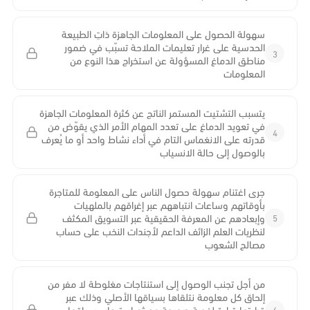
سهولة الحصول على المعلومات الجاهزة ذاتِ الطبيعة
الحدسية على غرار تعليمات الملاحة تسبّب في ضمور
3
مناطق الدماغ المسؤولة عن استخراج هذا النوع من
المعلومات
يتسبب التشتيت المستمر الناتج عن كثرة المعلومات الجاهزة
في تعويد الدماغ على تعدد المهام الأمر الذي يقوّض من
4
قدرته على الانغماس التام في أداء نشاط واحد أو ما يُعرف
بالوصول إلى حالة الانسياب
جرى اغتنام سهولة حصول الناس على المعلومة للمتاجرة
بأوقاتهم وساعات انتباههم عبر إغراقهم بالملهيات
5
وإبعادهم عن المعرفة الحقيقية عبر التسويق المكثف
لنظريات العلم الزائف الداعم لأجندات النخب على حساب
مصالح الشعوب
من أجل تجنب الوصول إلى استنتاجات مغلوطة لا مفر من
إلحاق كل معلومة نتلقاها بسياقها الأصلي وذلك عبر
6
قراءتها قراءة لغوية صحيحة من ثم استيعاب سياقها