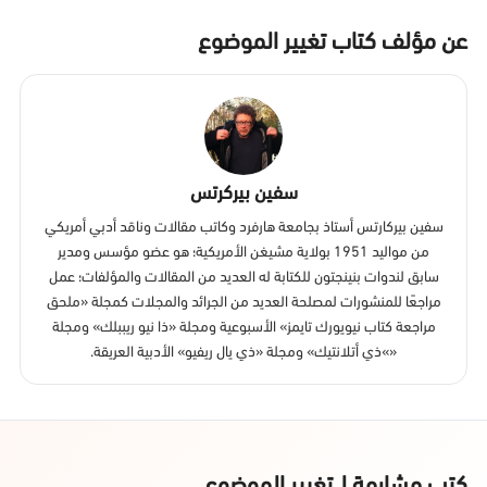
عن مؤلف كتاب تغيير الموضوع
سفين بيركرتس
سفين بيركارتس أستاذ بجامعة هارفرد وكاتب مقالات وناقد أدبي أمريكي
من مواليد 1951 بولاية مشيغن الأمريكية؛ هو عضو مؤسس ومدير
سابق لندوات بنينجتون للكتابة له العديد من المقالات والمؤلفات؛ عمل
مراجعًا للمنشورات لمصلحة العديد من الجرائد والمجلات كمجلة «ملحق
مراجعة كتاب نيويورك تايمز» الأسبوعية ومجلة «ذا نيو ريببلك» ومجلة
«»ذي أتلانتيك» ومجلة «ذي يال ريفيو» الأدبية العريقة.
كتب مشابهة لـ تغيير الموضوع