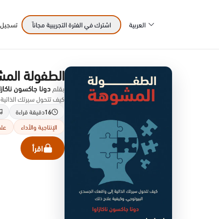
العربية
اشترك في الفترة التجريبية مجاناً
تسجيل 
الطفولة الم
بقلم
دونا جاكسون ناكازا
كيف تتحول سيرتك الذاتية إل
16
دقيقة قراءة
الإنتاجية والأداء
علم
اقرأ