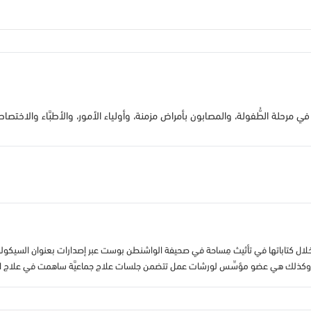
ا في مرحلة الطُّفولة، والمصابون بأمراض مزمنة، وأولياء الأمور، والأطبَّاء والاختصا
 خلال كتاباتها في تأثيث مِساحة في صحيفة الواشنطن بوست عبر إصدارات بعنوان السيكولو
دوق، وكذلك هي عضو مؤسِّس لورشات عمل تتضمن جلسات علاج جماعيَّة ساهمت في علاج الآ