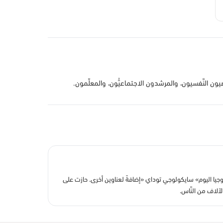
صيون النَّفسيون، والمرشدون الاجتماعيُّون، والمعلِّمون.
جيا اليوم» سايكولوجي توداي «إضافةً لعناوين أخرى. حازت على
لاف من النَّاس.