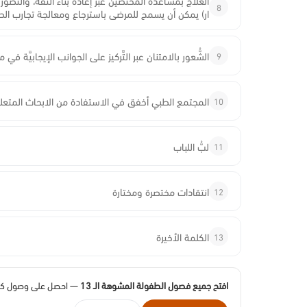
العلاج بمساعدة المختصين عبر إعادة بناء الثقة، والتصور
8
ار) يمكن أن يسمح للمرضى باسترجاع ومعالجة تجارب ال
9
الشُّعور بالامتنان عبر التَّركيز على الجوانب الإيجابيَّة 
10
المجتمع الطبي أخفق في الاستفادة من الابحاث المتعل
11
لبُّ اللباب
12
انتقادات مختصرة ومختارة
13
الكلمة الأخيرة
افتح جميع فصول الطفولة المشوهة الـ 13
— احصل على وصول كامل