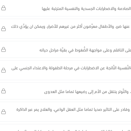
 الصادمة والاضطرابات الجسدية والنفسية المترتبة عليها
 عنها ضرر، والأطفال معرَّضون أكثر من غيرهم للأضرار، ويمكن ان يؤدِّي ذلك
ته على التاقلم وعلى مواجهة الضُّغوط في بقيَّة مراحل حياته
ة والنَّفسية النَّاتجة عن الاضطرابات في مرحلة الطفولة والاعتداء الجنسي على
لتَّوتر ينتقل من الأم إلى رضيعها تماما مثل العدوى
ادر على التاثير صحيا تماما مثل العقل الواعي، والعلاج يمر عبر الذاكرة