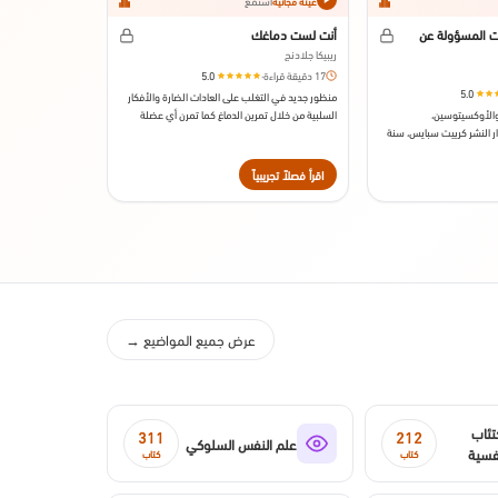
استمع
عينة مجانية
ت المسؤولة عن
أنت لست دماغك
ريبيكا جلادنج
17 دقيقة قراءة
·
5.0
5.0
منظور جديد في التغلب على العادات الضارة والأفكار
 والأوكسيتوسين،
السلبية من خلال تمرين الدماغ كما تمرن أي عضلة
ر النشر كرييت سبايس، سنة
أخرى في جسدك. صدر عن دار النشر، أفيري، سنة 2011.
اقرأ فصلاً تجريبياً
عرض جميع المواضيع →
تئاب
311
212
علم النفس السلوكي
فسية
كتاب
كتاب