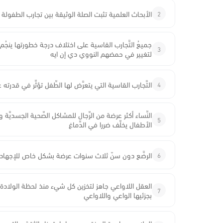
2
الأبحاث العلمية تثبت الصلة الوثيقة بين تجارب الطفولة
جميعُ التَّجارب القاسية على اختلاف درجة خطورتها ينجُم
3
لتغيير في حمضهم النووي دي إن ايه
4
التَّجارب القاسية التي يتعرَّض لها الطِّفل تؤثِّر في قدر
النِّساء أكثر عرضة من الرِّجال للمشاكل الصِّحية الجسديَّ
5
الأطفال يخلِّف ضررا في الدِّماغ
6
الرضَّع دون سنّ ثلاث سنوات عرضة بشكل خاص للإجهاد، وا
العقل اللاواعي جاهز لتخزين كل شيء منذ لحظة الولادة وق
7
بجزئيها الواعي واللاواعي