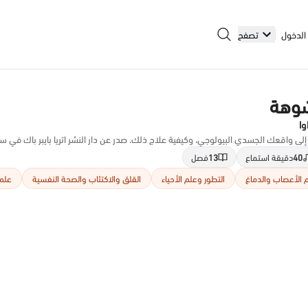
الدخول
تصفح
شوهة
وا
ى واقعك الجسدي البيولوجي، وكيفية علاج ذلك. صدر عن دار النشر اتريا بايبر باك في سنة 016
40
دقيقة استماع
13
فصل
 الأعصاب والدماغ
التطور وعلم الأحياء
القلق والاكتئاب والصحة النفسية
علم