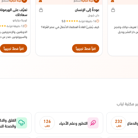
استمع
استمع
عينة مجانية
عينة مجانية
عودةٌ إلى الإنسان
تعرّف على الهرمونا
سعادتك
دان شوبل
لوريتا جرازيانو
16 دقيقة قراءة
·
5.0
12 دقيقة قراءة
·
َ تعريفَ حياتك وتنجح
كيف يُنشِئُ القادةُ العظماءُ الاتّصالَ في عصر العُزلة؟
دار النشر روديل
الدوبامين، والإندورفين،
والسيروتونين. صدر عن دا
2012
اقرأ فصلاً تجريبياً
اقرأ فصلاً تجريبياً
 مكتبة لباب
القلق والاك
126
232
الدماغ
التطور وعلم الأحياء
والصحة الن
كتاب
كتاب