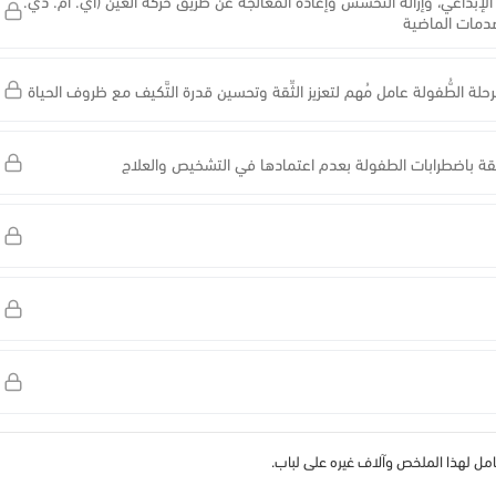
 الإبداعي، وإزالة التحسس وإعادة المعالجة عن طريق حركة العين (اي. ام. دي.
صدمات الماضية
في مرحلة الطُّفولة عامل مُهم لتعزيز الثِّقة وتحسين قدرة التَّكيف مع ظروف الحياة
قة باضطرابات الطفولة بعدم اعتمادها في التشخيص والعلاج
 لهذا الملخص وآلاف غيره على لباب.