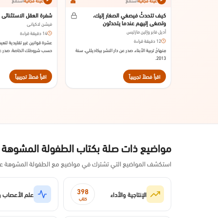
استمع
استمع
عينة مجانية
عينة مجانية
كيف تتحدثُ فيصغي الصغار إليك،
شفرة العقل الاستثنائي
وتصغي إليهم عندما يتحدثون
فيشن لاكياني
أديل فابر وإلين مازليس
14 دقيقة قراءة
12 دقيقة قراءة
عشرة قوانين غير تقليدية لتعيد
مِنهاجُ تربية الأبناء. صدر عن دار النشر بيكاديللي، سنة
حسب شروطك الخاصة. صدر عن 
2013.
بوكس عام 2016.
اقرأ فصلاً تجريبياً
اقرأ فصلاً تجريبياً
مواضيع ذات صلة بكتاب الطفولة المشوهة
استكشف المواضيع التي تشترك في مواضيع مع الطفولة المشوهة عبر
398
الإنتاجية والأداء
علم الأعصاب و
كتاب