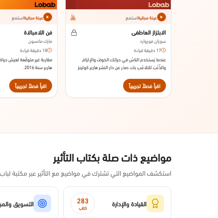
استمع
استمع
عينة مجانية
عينة مجانية
الابتزاز العاطفي
فن اللامبالاة
سوزان فوروارد
مارك مانسون
17 دقيقة قراءة
18 دقيقة قراءة
عندما يَستخدم الناسُ في حياتِك الخوفَ والإلزامَ
مقاربة غير متوقّعة لعيش حياة 
والذَّنْبَ للتلاعُبِ بك. صدَر عن دار النشر هاربر كولينز
هاربر سنة 2016.
سنة 2001.
اقرأ فصلاً تجريبياً
اقرأ فصلاً تجريبياً
مواضيع ذات صلة بكتاب التأثير
استكشف المواضيع التي تشترك في مواضيع مع التأثير عبر مكتبة لباب
283
القيادة والإدارة
التسويق والمب
كتاب