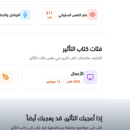
311
علم النفس السلوكي
التواصل والخطا
كتاب
فئات كتاب التأثير
اكتشف ملخصات كتب أخرى في نفس فئات التأثير
الأعمال
3202 كتاب
14 موضوع
إذا أعجبك التأثير، قد يعجبك أيضاً
كتب في مواضيع مختلفة يستكشفها قراء لباب إلى جانب التأثير