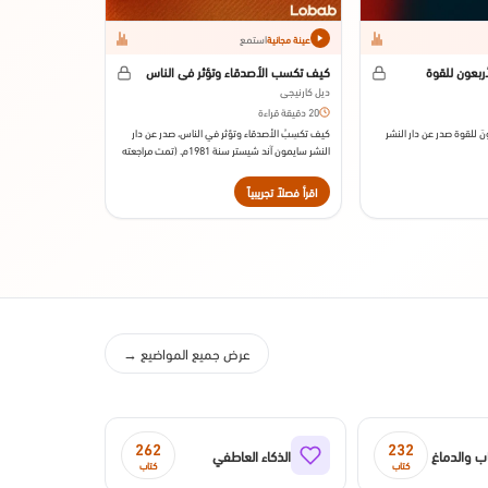
استمع
عينة مجانية
أربعون للقوة
كيف تكسب الأصدقاء وتؤثر في الناس
ديل كارنيجي
20 دقيقة قراءة
عونَ للقوة صدر عن دار النشر
كيف تكسِبُ الأصدقاء وتؤثر في الناس، صدر عن دار
النشر سايمون آند شيستر سنة 1981م. (تمت مراجعته
بواسطة دورثي كارنيجي، نُشر في الأصل عام 1936م).
اقرأ فصلاً تجريبياً
عرض جميع المواضيع →
262
232
ب والدماغ
الذكاء العاطفي
كتاب
كتاب