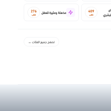
ع
276
409
مذهلة ومثيرة للعقل
لبشري
كتاب
كتاب
تصفح جميع الفئات →