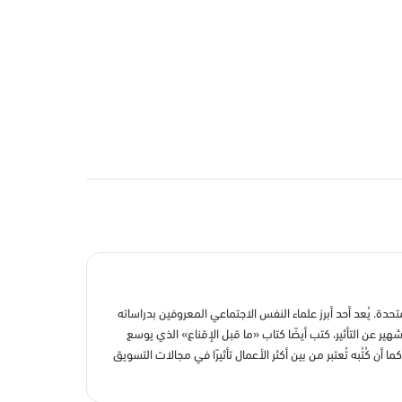
 من مواليد 27 أبريل 1945 في ولاية ويسكونسن بالولايات المتحدة. يُعد أحد أبرز علماء النفس الاجتماعي المعروفين بدراساته
شهير عن التأثير، كتب أيضًا كتاب «ما قبل الإقناع» الذي يوسع
أن كُتُبه تُعتبر من بين أكثر الأعمال تأثيرًا في مجالات التسويق