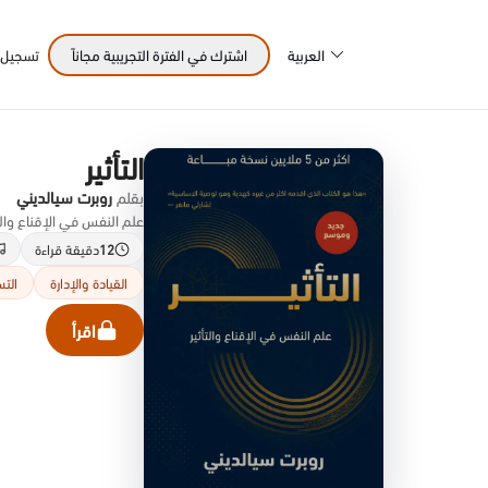
العربية
اشترك في الفترة التجريبية مجاناً
تسجيل 
التأثير
بقلم
روبرت سيالديني
علم النفس في الإقناع والتأثي
12
دقيقة قراءة
القيادة والإدارة
الت
اقرأ