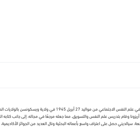
روبرت سيالديني عالم نفس وأستاذ معروف بأبحاثه في علم النفس الاجتماعي
 أريزونا وقام بتدريس علم النفس والتسويق، مما جعله مرجعًا في مجاله. إلى جانب كتابه ال
. سيالديني حصل على اعتراف واسع بأعماله البحثية ونال العديد من الجوائز الأكاديمية، كما 