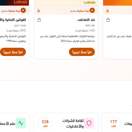
استمع
استمع
عينة مجانية
عينة مجانية
ضد التعاطف
القوانين الثمانية وال
بول بلوم
روبرت جرين
13 دقيقة قراءة
39 دقيقة قراءة
طيبة. صدر عن دار النشر
حوكمة القرارات العاطفية استنادا إلى العقل. صدر عن
القوانينُ الثمانيةُ والأرب
دار النشر هاربر كولينز، سنة 2016.
بينغوين سنة 1998
اقرأ فصلاً تجريبياً
اقرأ فصلاً تجريبياً
ثقافة الشركات
228
177
يعات
علم الأعصا
والأخلاقيات
كتاب
كتاب