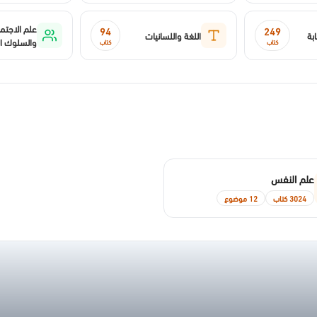
علم الاجتما
94
249
بة
اللغة واللسانيات
والسلوك ا
كتاب
كتاب
علم النفس
3024 كتاب
12 موضوع