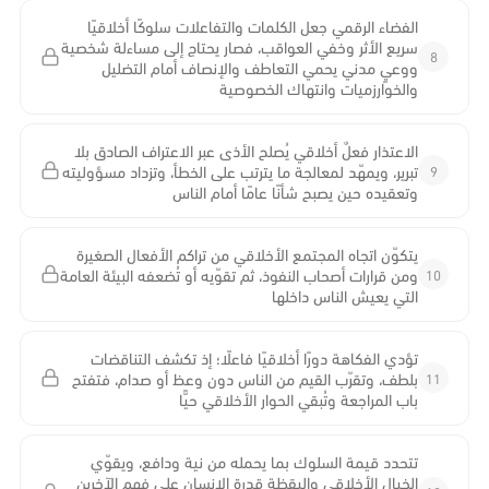
الفضاء الرقمي جعل الكلمات والتفاعلات سلوكًا أخلاقيًا
سريع الأثر وخفي العواقب، فصار يحتاج إلى مساءلة شخصية
8
ووعيٍ مدني يحمي التعاطف والإنصاف أمام التضليل
والخوارزميات وانتهاك الخصوصية
الاعتذار فعلٌ أخلاقي يُصلح الأذى عبر الاعتراف الصادق بلا
9
تبرير، ويمهّد لمعالجة ما يترتب على الخطأ، وتزداد مسؤوليته
وتعقيده حين يصبح شأنًا عامًا أمام الناس
يتكوّن اتجاه المجتمع الأخلاقي من تراكم الأفعال الصغيرة
10
ومن قرارات أصحاب النفوذ، ثم تقوّيه أو تُضعفه البيئة العامة
التي يعيش الناس داخلها
تؤدي الفكاهة دورًا أخلاقيًا فاعلًا؛ إذ تكشف التناقضات
11
بلطف، وتقرّب القيم من الناس دون وعظ أو صدام، فتفتح
باب المراجعة وتُبقي الحوار الأخلاقي حيًّا
تتحدد قيمة السلوك بما يحمله من نية ودافع، ويقوّي
الخيال الأخلاقي واليقظة قدرة الإنسان على فهم الآخرين