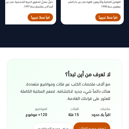
القوانينُ الثمانيةُ والأربعونَ للقوة صدر عن دار النشر
دليلٌ عمليٌّ لتحقيق الحرية الشخصية. صدر عن دار ال
بينغوين سنة 1998
أمبر آلان ببلشينغ سنة 1997.
اقرأ فصلاً تجريبياً
اقرأ فصلاً تجريبياً
لا تعرف من أين تبدأ؟
مع آلاف ملخصات الكتب عبر فئات ومواضيع متعددة،
هناك دائماً شيء جديد لاكتشافه. تصفح المكتبة الكاملة
للعثور على قراءتك القادمة.
مكتبتك
الفئات
المواضيع
اقرأ بلا حدود
15 فئة
120+ موضوع
تصفح جميع الفئات
عرض جميع المواضيع