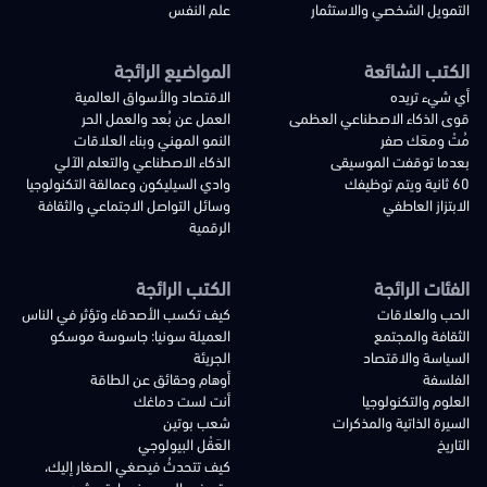
التمويل الشخصي والاستثمار
علم النفس
الكتب الشائعة
المواضيع الرائجة
أي شيء تريده
الاقتصاد والأسواق العالمية
قوى الذكاء الاصطناعي العظمى
العمل عن بُعد والعمل الحر
مُتْ ومعَك صفر
النمو المهني وبناء العلاقات
بعدما توقفت الموسيقى
الذكاء الاصطناعي والتعلم الآلي
60 ثانية ويتم توظيفك
وادي السيليكون وعمالقة التكنولوجيا
الابتزاز العاطفي
وسائل التواصل الاجتماعي والثقافة
الرقمية
الفئات الرائجة
الكتب الرائجة
الحب والعلاقات
كيف تكسب الأصدقاء وتؤثر في الناس
الثقافة والمجتمع
العميلة سونيا: جاسوسة موسكو
السياسة والاقتصاد
الجريئة
الفلسفة
أوهام وحقائق عن الطاقة
العلوم والتكنولوجيا
أنت لست دماغك
السيرة الذاتية والمذكرات
شعب بوتين
التاريخ
العَقْل البيولوجي
كيف تتحدثُ فيصغي الصغار إليك،
وتصغي إليهم عندما يتحدثون