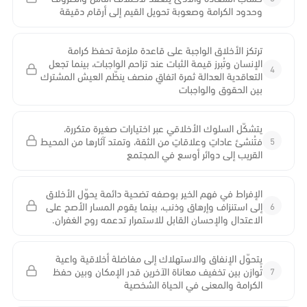
وحدود الكرامة وصعوبة تحويل القيم إلى أرقام دقيقة
ترتكز الأخلاق الواجبة على قاعدة ملزمة تحفظ كرامة
الإنسان وتُبرز قيمة الثبات عند تزاحم الواجبات، بينما تجعل
4
التعاقدية العدالة ثمرة اتفاقٍ منصف ينظّم العيش المشترك
بين الحقوق والواجبات
يتشكّل السلوك الأخلاقي عبر اختيارات صغيرة متكررة،
5
فتُنشئ عاداتٍ وعلاقاتٍ من الثقة، وتمتد آثارها من المحيط
القريب إلى دوائر أوسع في المجتمع
الإفراط في فهم الخير بوصفه تضحية دائمة يحوّل الأخلاق
6
إلى استنزاف وإرهاق وذنب، بينما يقوم المسار الأصح على
الاعتدال والإحسان القابل للاستمرار تدعمه روح الغفران.
يتحوّل الإنفاق والاستهلاك إلى مفاضلة أخلاقية واعية
7
تُوازن بين تخفيف معاناة الآخرين قدر الإمكان وبين حفظ
الكرامة والمعنى في الحياة الشخصية