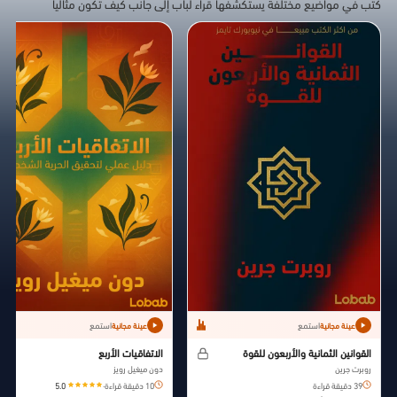
كتب في مواضيع مختلفة يستكشفها قراء لباب إلى جانب كيف تكون مثاليا
استمع
استمع
عينة مجانية
عينة مجانية
القوانين الثمانية والأربعون للقوة
الاتفاقيات الأربع
روبرت جرين
دون ميغيل رويز
39 دقيقة قراءة
10 دقيقة قراءة
·
5.0