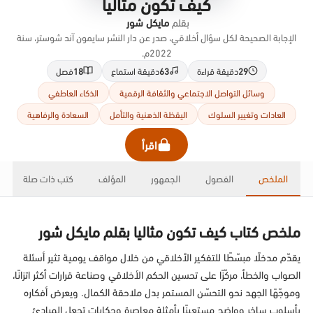
كيف تكون مثاليا
بقلم
مايكل شور
الإجابة الصحيحة لكل سؤال أخلاقي، صدر عن دار النشر سايمون آند شوستر، سنة
2022م.
29
دقيقة قراءة
63
دقيقة استماع
18
فصل
وسائل التواصل الاجتماعي والثقافة الرقمية
الذكاء العاطفي
العادات وتغيير السلوك
اليقظة الذهنية والتأمل
السعادة والرفاهية
اقرأ
الملخص
الفصول
الجمهور
المؤلف
كتب ذات صلة
ملخص كتاب كيف تكون مثاليا بقلم مايكل شور
يقدّم مدخلًا مبسّطًا للتفكير الأخلاقي من خلال مواقف يومية تثير أسئلة
الصواب والخطأ، مركّزًا على تحسين الحكم الأخلاقي وصناعة قرارات أكثر اتزانًا،
وموجّهًا الجهد نحو التحسّن المستمر بدل ملاحقة الكمال. ويعرض أفكاره
بأسلوب ساخر وواضح مستعينًا بأمثلة معاصرة وحكايات تجعل المبادئ