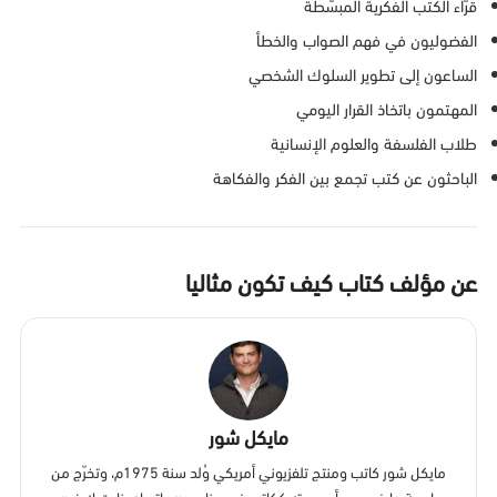
قرّاء الكتب الفكرية المبسّطة
الفضوليون في فهم الصواب والخطأ
الساعون إلى تطوير السلوك الشخصي
المهتمون باتخاذ القرار اليومي
طلاب الفلسفة والعلوم الإنسانية
الباحثون عن كتب تجمع بين الفكر والفكاهة
عن مؤلف كتاب كيف تكون مثاليا
مايكل شور
مايكل شور كاتب ومنتج تلفزيوني أمريكي وُلد سنة 1975م، وتخرّج من
جامعة هارفرد، وبدأ مسيرته ككاتب في برنامج «ساترداي نايت لايف».