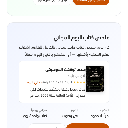
ملخص كتاب اليوم المجاني
كل يوم، ملخص كتاب واحد مجاني بالكامل للقراءة. اشترك
لفتح المكتبة بأكملها — أو استمتع باختيار اليوم مجاناً.
بعدما توقفت الموسيقى
آلان س. بليندر
★
★
★
★
★
4.0
·
16 دقيقة قراءة
·
مجاني اليوم
يعرِضُ سردا دقيقا ومفصَّلا للأحداث التي
أدت إلى الأزمة المالية سنة 2008، بما في
ذلك تفاصيل النظام، والسياسات التي سمحت
بحدوث الانهيار الاقتصادي، مع التركيز بشكل
المكتبة
الصيغ
مجاني يومياً
خاص على تداعياتها على الصعيد الدولي. صدر
اقرأ بلا حدود
نص وصوت
كتاب واحد / يوم
عن دار النشر بنجوين سنة 2013.