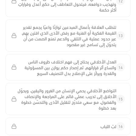
12
وتهذيب دوافعه، فيتحول التعاطف إلى حكمٍ أعدل وقراراتٍ
أكثر حكمة
تتطلب العلاقة بأعمال المبدعين توازنًا واعيًا يجمع تقدير
القيمة الفكرية أو الفنية مع رفض الأذى الذي اقترن بهم،
13
عبر حدود عملية في التلقي والدعم تمنع الصمت من أن
يتحوّل إلى تسامح غير مقصود
العدل الأخلاقي يحتاج إلى فهم اختلاف ظروف الناس
14
واتساع أثر قراراتهم، ثم إصدار حكم يوازن بين المسؤولية
والقدرة ويركّز على الإصلاح بدل التصنيف السريع
التواضع الأخلاقي يحمي الإنسان من الغرور واليقين، ويحوّل
الأخلاق إلى تدريب عملي قائم على المراجعة والإنصاف
15
والفضول، مع سعي متدرّج لتقليل الأذى والتحسّن خطوة
بعد خطوة
16
لبّ اللباب