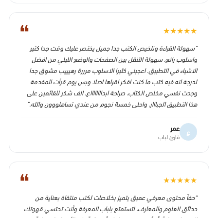
❝
★
★
★
★
★
“سهولة القراءة وتلخيص الكتب جدا جميل يختصر عليك وقت جدا كثير
واسلوب رائع، سهولة التنقل بين الصفحات والوضع الليلي من افضل
الاشياء في التطبيق. اعجبني كثيرا الاسلوب مرررة رهيييب مشوق جدا
لدرجة انه فيه كتب ما كنت افكر اقراها اصلا وبس يوم قرأت المقدمة
وجدت نفسي مخلص الكتاب. صراحة ابدااااااااع. الف شكر للقائمين على
هذا التطبيق الجبااار. واحلى خمسة نجوم من عندي تساهلووون والله.”
عمر
ع
قارئ لباب
❝
★
★
★
★
★
“حقاً محتوى معرفي عميق يتميز بخلاصات لكتب منتقاة بعناية من
حدائق العلوم والمعارف، لتستمتع بلباب المعرفة وأنت تحتسي قهوتك