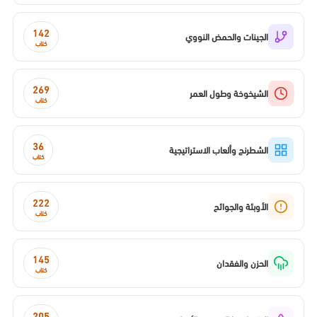
142
الجينات والحمض النووي
كتاب
269
الشيخوخة وطول العمر
كتاب
36
الشطرنج وألعاب الاستراتيجية
كتاب
222
الأوبئة والجوائح
كتاب
145
الحزن والفقدان
كتاب
205