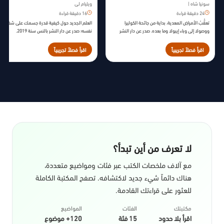
سونيا شاه |
ويليام لي
24 دقيقة قراءة
16 دقيقة قراءة
تعقُّبُ الأمراضِ المعدية، بداية من جائحة الكوليرا
العلم الجديد حول كيفية قدرة جسمك على شفاء
ووصولا إلى وباء إيبولا وما بعده. صدر عن دار النشر
نفسه؛ صدر عن دار النشر بالنس سنة 2019.
بوكس فرَّار، ستراوس آند غيرو سنة 2016.
اقرأ فصلاً تجريبياً
اقرأ فصلاً تجريبياً
لا تعرف من أين تبدأ؟
مع آلاف ملخصات الكتب عبر فئات ومواضيع متعددة،
هناك دائماً شيء جديد لاكتشافه. تصفح المكتبة الكاملة
للعثور على قراءتك القادمة.
مكتبتك
الفئات
المواضيع
اقرأ بلا حدود
15 فئة
120+ موضوع