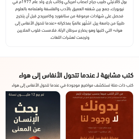
بول كالانيثي طبيب جراح أعصاب أمريكي وكاتب بارع، وُلد عام 1977م في
نيويورك، جمع بين شغفه العميق بالأدب والفلسفة واهتمامه بالعلوم
فحصل على شهادات مرموقة من ستانفورد وكامبريدج قبل أن يتخرج
طبيبًا من جامعة ييل. اشتُهر عالميًا بمذكراته «عندما تتحول الأنفاس إلى
هواء» التي كتبها وهو يصارع سرطان الرئة، فلامست قلوب الملايين
وترجمت لعشرات اللغات.
كتب مشابهة لـ عندما تتحول الأنفاس إلى هواء
كتب ذات صلة تستكشف مواضيع موجودة في عندما تتحول الأنفاس إلى هواء