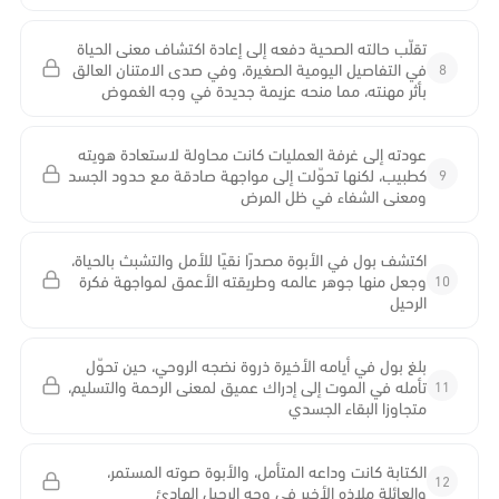
تقلّب حالته الصحية دفعه إلى إعادة اكتشاف معنى الحياة
8
في التفاصيل اليومية الصغيرة، وفي صدى الامتنان العالق
بأثر مهنته، مما منحه عزيمة جديدة في وجه الغموض
عودته إلى غرفة العمليات كانت محاولة لاستعادة هويته
9
كطبيب، لكنها تحوّلت إلى مواجهة صادقة مع حدود الجسد
ومعنى الشفاء في ظل المرض
اكتشف بول في الأبوة مصدرًا نقيًا للأمل والتشبث بالحياة،
10
وجعل منها جوهر عالمه وطريقته الأعمق لمواجهة فكرة
الرحيل
بلغ بول في أيامه الأخيرة ذروة نضجه الروحي، حين تحوّل
11
تأمله في الموت إلى إدراك عميق لمعنى الرحمة والتسليم،
متجاوزا البقاء الجسدي
الكتابة كانت وداعه المتأمل، والأبوة صوته المستمر،
12
والعائلة ملاذه الأخير في وجه الرحيل الهادئ