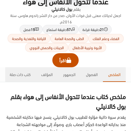
عندما تتحول الأنفاس إلى هواء
بقلم
بول كالانيثي
اجعل لحياتك معنى قبل فوات الأوان، صدر عن دار النشر راندوم هاوس، سنة
2016م.
21
دقيقة قراءة
57
دقيقة استماع
15
فصل
الفضاء وعلم الفلك
الطب والصحة العامة
اللياقة والتغذية والصحة
الأبوة وتربية الأطفال
الجينات والحمض النووي
اقرأ
الملخص
الفصول
الجمهور
المؤلف
كتب ذات صلة
ملخص كتاب عندما تتحول الأنفاس إلى هواء بقلم
بول كالانيثي
يقدم سيرة ذاتية مؤثرة للطبيب بول كالانيثي، ينسج فيها حكايته الشخصية
منذ بداياته الواعدة كجرّاح أعصاب بارع، وصولًا إلى مواجهته الشجاعة