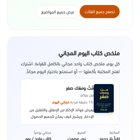
تصفح جميع الفئات
عرض جميع المواضيع
ملخص كتاب اليوم المجاني
كل يوم، ملخص كتاب واحد مجاني بالكامل للقراءة. اشترك
لفتح المكتبة بأكملها — أو استمتع باختيار اليوم مجاناً.
مُتْ ومعَك صفر
بيل بيركنز
·
15 دقيقة قراءة
·
مجاني اليوم
يعرض فوائدَ الإكثار من الإنفاق والتقليل من
الإدخار. ويشرحُ كيف يمكنُ للجميع الحصول
على مزيد من المتعة من أموالهم وتجنُّبِ
الادخار للمستقبل.
المكتبة
الصيغ
مجاني يومياً
اقرأ بلا حدود
نص وصوت
كتاب واحد / يوم