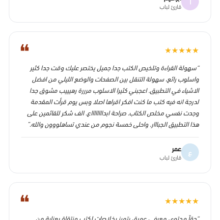
ا
قارئ لباب
❝
★
★
★
★
★
“سهولة القراءة وتلخيص الكتب جدا جميل يختصر عليك وقت جدا كثير
واسلوب رائع، سهولة التنقل بين الصفحات والوضع الليلي من افضل
الاشياء في التطبيق. اعجبني كثيرا الاسلوب مرررة رهيييب مشوق جدا
لدرجة انه فيه كتب ما كنت افكر اقراها اصلا وبس يوم قرأت المقدمة
وجدت نفسي مخلص الكتاب. صراحة ابدااااااااع. الف شكر للقائمين على
هذا التطبيق الجبااار. واحلى خمسة نجوم من عندي تساهلووون والله.”
عمر
ع
قارئ لباب
❝
★
★
★
★
★
“حقاً محتوى معرفي عميق يتميز بخلاصات لكتب منتقاة بعناية من