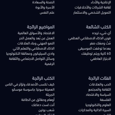
الإنتاجية والأداء
الصحة والسعادة
ثقافة الشركات والأخلاقيات
الأسرة والأبوة
التمويل الشخصي والاستثمار
علم النفس
الكتب الشائعة
المواضيع الرائجة
أي شيء تريده
الاقتصاد والأسواق العالمية
قوى الذكاء الاصطناعي العظمى
العمل عن بُعد والعمل الحر
مُتْ ومعَك صفر
النمو المهني وبناء العلاقات
بعدما توقفت الموسيقى
الذكاء الاصطناعي والتعلم الآلي
60 ثانية ويتم توظيفك
وادي السيليكون وعمالقة التكنولوجيا
الابتزاز العاطفي
وسائل التواصل الاجتماعي والثقافة
الرقمية
الفئات الرائجة
الكتب الرائجة
الحب والعلاقات
كيف تكسب الأصدقاء وتؤثر في الناس
الثقافة والمجتمع
العميلة سونيا: جاسوسة موسكو
السياسة والاقتصاد
الجريئة
الفلسفة
أوهام وحقائق عن الطاقة
العلوم والتكنولوجيا
أنت لست دماغك
السيرة الذاتية والمذكرات
شعب بوتين
التاريخ
العَقْل البيولوجي