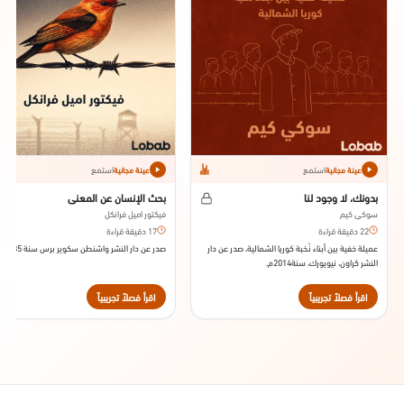
استمع
استمع
عينة مجانية
عينة مجانية
بدونك، لا وجود لنا
بحث الإنسان عن المعنى
سوكي كيم
فيكتور اميل فرانكل
22 دقيقة قراءة
17 دقيقة قراءة
عميلة خفية بين أبناء نُخبة كوريا الشمالية، صدر عن دار
صدر عن دار النشر واشنطن سكوير برس سنة 1985.
النشر كراون، نيويورك، سنة2014م.
اقرأ فصلاً تجريبياً
اقرأ فصلاً تجريبياً