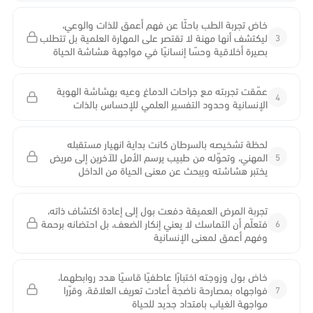
خاض تجربة الطب باحثًا عن فهم أعمق للذات والوعي،
3
ليكتشف أنها مهنة لا تقتصر على المهارة العلمية بل تتطلب
بصيرة أخلاقية وحسًا إنسانيًا في مواجهة هشاشة الحياة
عمّقت تجربته مع جراحات الدماغ وعيه بهشاشة الهوية
4
الإنسانية وحدود التفسير العلمي للإحساس بالذات
لحظة تشخيصه بالسرطان كانت بداية انهيار مستقبله
5
المهني، وتحوّله من طبيب يرسم الأمل للآخرين إلى مريض
يختبر هشاشته ويبحث عن معنى الحياة من الداخل
تجربة المرض العميقة دفعت بول إلى إعادة اكتشاف ذاته،
6
فتعلّم أن التماسك لا يعني إنكار الضعف، بل احتضانه برحمة
وفهم أعمق لمعنى الإنسانية
خاض بول وزوجته اختبارًا عاطفيًا قاسيًا هدد روابطهما،
7
فواجهاه بمصارحة ناضجة أعادت تعريف العلاقة، وقرّرا
مواجهة الغياب بامتداد جديد للحياة