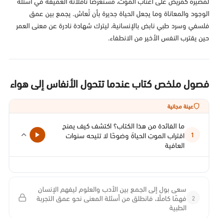
لمصيره كمريض على أعتاب الموت، مستعرضًا تأملاته العميقة في أسئلة
الوجود والمعاناة وما يجعل الحياة جديرة بأن تُعاش. يجمع بين عمق
فلسفي وسرد طبي نابض بالإنسانية، ليترك شهادة نادرة عن معنى العمر
حين يقترب النفس الأخير من الانطفاء.
فصول ملخص كتاب عندما تتحول الأنفاس إلى هواء
عينة مجانية
ما الفائدة من هذا الكتاب؟ اكتشف كيف يمنح
اقتراب الموتِ الحياةَ وضوحًا لا تتيحه سنوات
1
العافية
سعى بول إلى الجمع بين الأدب والعلوم ليفهم الإنسان
2
فهمًا كاملًا، فانطلق من أسئلة المعنى نحو عمق التجربة
الطبية