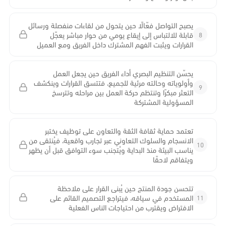
يصبح التواصل فعّالًا حين يتحول من لقاءات منفصلة ورسائل
8
قابلة للالتباس إلى إيقاع يومي من حوار مباشر يعجّل
القرارات ويثبت الفهم المشترك داخل الفريق ومع العميل
يحسّن التنظيم البصري أداء الفريق حين يجعل العمل
وأولوياته وحالته مرئية للجميع، فتتسق القرارات وينكشف
9
التعثر مبكرًا وتنتظم حركة العمل بين مراحله وتترسخ
المسؤولية المشتركة
تعتمد حماية ثقافة الثقة والتعاون على توظيف يختبر
الانسجام والسلوك التعاوني عبر تجارب واقعية، فيُنتقى من
10
يناسب البيئة منذ البداية ويُتجنب سوء التوافق قبل أن يظهر
ويتفاقم لاحقًا
تتحسن جودة المنتج حين يُبنى القرار على ملاحظة
11
المستخدم في سياقه، فيتراجع التصميم القائم على
الافتراض ويقترب من احتياجات الناس الفعلية