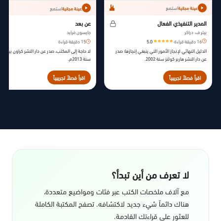
استمع
استمع
عينة مجانية
عينة مجانية
المدير التنفيذي الفعال
عن بعد
بيتر ف. دراكر
جايسون فرايد
16 دقيقة قراءة
·
5.0
15 دقيقة قراءة
الدليل النهائي لإنجاز الأمور التي ينبغي إنجازها؛ صدر
لا حاجة إلى المكتب، صدر عن دار النشر كراون بيزنس،
عن دار النشر هاربر كولنز سنة 2002.
سنة 2013م.
اقرأ فصلاً تجريبياً
اقرأ فصلاً تجريبياً
لا تعرف من أين تبدأ؟
مع آلاف ملخصات الكتب عبر فئات ومواضيع متعددة،
هناك دائماً شيء جديد لاكتشافه. تصفح المكتبة الكاملة
للعثور على قراءتك القادمة.