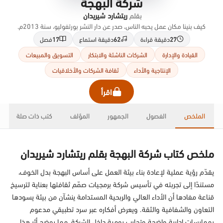
شركة البهجة
بقلم
ريتشارد شيريدان
كيف بنينا مكان عمل يحبه الناس، صدر عن دار النشر بورتفوليو، سنة 2013م.
27
دقيقة قراءة
62
دقيقة استماع
17
فصل
القيادة والإدارة
الشركات الناشئة والابتكار
التسويق والمبيعات
الإنتاجية والأداء
ثقافة الشركات والأخلاقيات
اقرأ
الملخص
الفصول
الجمهور
المؤلف
كتب ذات صلة
ملخص كتاب شركة البهجة بقلم ريتشارد شيريدان
يقدّم رؤية عملية لإعادة بناء بيئة العمل على أساس البهجة بدل الخوف،
مستندًا إلى تجربته في تأسيس شركة برمجيات صمّم ثقافتها بعناية لترسيخ
قناعة مفادها أن الأداء العالي والربحية المستدامة ينشآن من بيئة يسودها
التعاون والشفافية والثقة. ويعرض أفكاره عبر سرد تطبيقي مدعوم
بممارسات إدارية واضحة وتجارب يومية داخل الشركة، مما يوضح أثر هذا