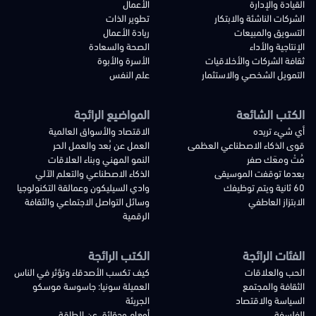
القيادة والإدارة
الأعمال
الشركات الناشئة والابتكار
تطوير الذات
التسويق والمبيعات
ريادة الأعمال
الإنتاجية والأداء
الصحة والسعادة
ثقافة الشركات والأخلاقيات
الأسرة والأبوة
التمويل الشخصي والاستثمار
علم النفس
الكتب الشائعة
المواضيع الرائجة
أي شيء تريده
الاقتصاد والأسواق العالمية
قوى الذكاء الاصطناعي العظمى
العمل عن بُعد والعمل الحر
مُتْ ومعَك صفر
النمو المهني وبناء العلاقات
بعدما توقفت الموسيقى
الذكاء الاصطناعي والتعلم الآلي
60 ثانية ويتم توظيفك
وادي السيليكون وعمالقة التكنولوجيا
الابتزاز العاطفي
وسائل التواصل الاجتماعي والثقافة
الرقمية
الفئات الرائجة
الكتب الرائجة
الحب والعلاقات
كيف تكسب الأصدقاء وتؤثر في الناس
الثقافة والمجتمع
العميلة سونيا: جاسوسة موسكو
السياسة والاقتصاد
الجريئة
الفلسفة
أوهام وحقائق عن الطاقة