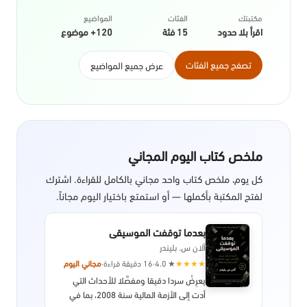
مكتبتك
الفئات
المواضيع
اقرأ بلا حدود
15 فئة
120+ موضوع
تصفح جميع الفئات
عرض جميع المواضيع
ملخص كتاب اليوم المجاني
كل يوم، ملخص كتاب واحد مجاني بالكامل للقراءة. اشترك
لفتح المكتبة بأكملها — أو استمتع باختيار اليوم مجاناً.
بعدما توقفت الموسيقى
آلان س. بليندر
★
★
★
★
★
4.0
·
16 دقيقة قراءة
·
مجاني اليوم
يعرِضُ سردا دقيقا ومفصَّلا للأحداث التي
أدت إلى الأزمة المالية سنة 2008، بما في