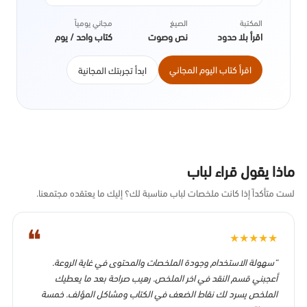
ذلك تفاصيل النظام، والسياسات التي سمحت
بحدوث الانهيار الاقتصادي، مع التركيز بشكل
المكتبة
الصيغ
مجاني يومياً
خاص على تداعياتها على الصعيد الدولي. صدر
اقرأ بلا حدود
نص وصوت
كتاب واحد / يوم
عن دار النشر بنجوين سنة 2013.
اقرأ كتاب اليوم المجاني
ابدأ تجربتك المجانية
ماذا يقول قراء لباب
لست متأكداً إذا كانت ملخصات لباب مناسبة لك؟ إليك ما يعتقده مجتمعنا.
❝
★
★
★
★
★
“سهولة الاستخدام وجودة الملخصات والمحتوى في غاية الروعة.
أعجبني قسم النقد في اخر الملخص. رهيب صراحة بعد ما يعطيك
الملخص يسرد لك نقاط الضعف في الكتاب ومشاكل المؤلف. خمسة