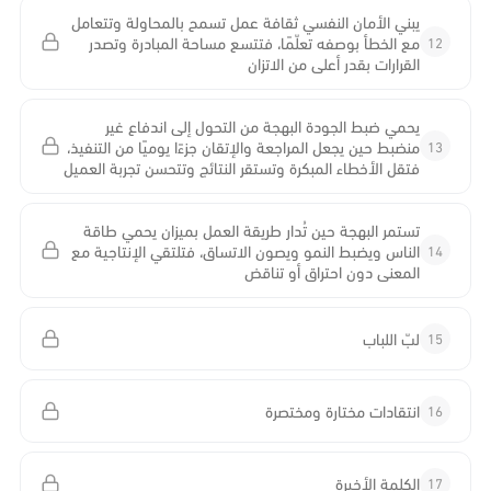
يبني الأمان النفسي ثقافة عمل تسمح بالمحاولة وتتعامل
12
مع الخطأ بوصفه تعلّمًا، فتتسع مساحة المبادرة وتصدر
القرارات بقدر أعلى من الاتزان
يحمي ضبط الجودة البهجة من التحول إلى اندفاع غير
13
منضبط حين يجعل المراجعة والإتقان جزءًا يوميًا من التنفيذ،
فتقل الأخطاء المبكرة وتستقر النتائج وتتحسن تجربة العميل
تستمر البهجة حين تُدار طريقة العمل بميزان يحمي طاقة
14
الناس ويضبط النمو ويصون الاتساق، فتلتقي الإنتاجية مع
المعنى دون احتراق أو تناقض
15
لبّ اللباب
16
انتقادات مختارة ومختصرة
17
الكلمة الأخيرة