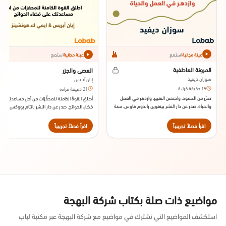
استمع
استمع
عينة مجانية
عينة مجانية
المرونة العاطفية
العصي والجزر
سوزان ديفيد
إيان آيريس
19 دقيقة قراءة
21 دقيقة قراءة
تحرّر من الجمود، واحتضن التغيير، وازدهر في العمل
أطلقِ القوةَ الكامنة للمحفِّزات من أجل مساعدتِك عل
والحياة، صدر عن دار النشر بينغوين راندوم هاوس، سنة
قضاءِ الحوائج. صدر عن دار النشر بانتام بووكس سنة
2016م.
2010.
اقرأ فصلاً تجريبياً
اقرأ فصلاً تجريبياً
مواضيع ذات صلة بكتاب شركة البهجة
استكشف المواضيع التي تشترك في مواضيع مع شركة البهجة عبر مكتبة لباب