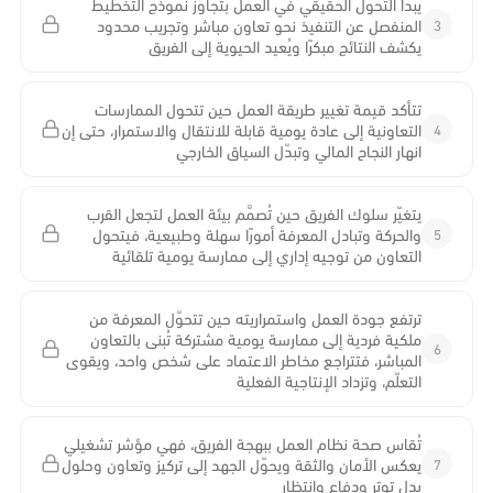
يبدأ التحول الحقيقي في العمل بتجاوز نموذج التخطيط
3
المنفصل عن التنفيذ نحو تعاون مباشر وتجريب محدود
يكشف النتائج مبكرًا ويُعيد الحيوية إلى الفريق
تتأكد قيمة تغيير طريقة العمل حين تتحول الممارسات
4
التعاونية إلى عادة يومية قابلة للانتقال والاستمرار، حتى إن
انهار النجاح المالي وتبدّل السياق الخارجي
يتغيّر سلوك الفريق حين تُصمَّم بيئة العمل لتجعل القرب
5
والحركة وتبادل المعرفة أمورًا سهلة وطبيعية، فيتحول
التعاون من توجيه إداري إلى ممارسة يومية تلقائية
ترتفع جودة العمل واستمراريته حين تتحوّل المعرفة من
ملكية فردية إلى ممارسة يومية مشتركة تُبنى بالتعاون
6
المباشر، فتتراجع مخاطر الاعتماد على شخص واحد، ويقوى
التعلّم، وتزداد الإنتاجية الفعلية
تُقاس صحة نظام العمل ببهجة الفريق، فهي مؤشر تشغيلي
7
يعكس الأمان والثقة ويحوّل الجهد إلى تركيز وتعاون وحلول
بدل توتر ودفاع وانتظار