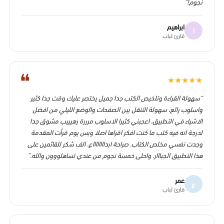
نجوم!”
ابراهيم
ا
قارئ لباب
❝
★
★
★
★
★
“سهولة القراءة وتلخيص الكتب جدا جميل يختصر عليك وقت جدا كثير
واسلوب رائع، سهولة التنقل بين الصفحات والوضع الليلي من افضل
الاشياء في التطبيق. اعجبني كثيرا الاسلوب مرررة رهيييب مشوق جدا
لدرجة انه فيه كتب ما كنت افكر اقراها اصلا وبس يوم قرأت المقدمة
وجدت نفسي مخلص الكتاب. صراحة ابدااااااااع. الف شكر للقائمين على
هذا التطبيق الجبااار. واحلى خمسة نجوم من عندي تساهلووون والله.”
عمر
ع
قارئ لباب