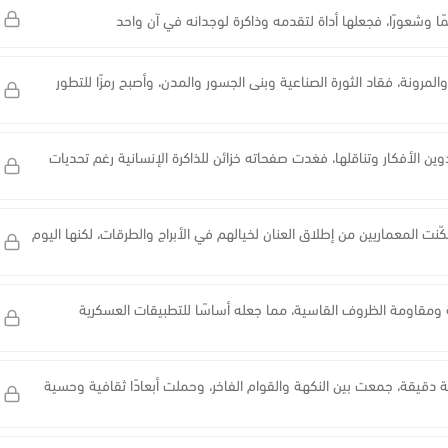
ًا وشعورًا، فجعلها أداة لتقدمه وذاكرة لوجدانه في آن واحد
لمرونة، فقاد الثورة الصناعية وبنى الجسور والمدن، وأصبح رمزًا للتطور
دوين الأفكار وتناقلها، فغدت صفحاته خزائن للذاكرة الإنسانية رغم تحديات
نت المعماريين من إطلاق العنان لخيالهم في الأبراج والطرقات، لكنها اليوم
فة ومقاومة الظروف القاسية، مما جعله أساسًا للتطبيقات العسكرية
ة دقيقة، جمعت بين النكهة والقوام الفاخر، وحملت أبعادًا ثقافية وحسية