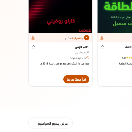
استمع
عينة مجانية
طاقة
نظام الزمن
كارلو روفيلي
5.0
17 دقيقة قراءة
اسة الطاقة
صدر عن دار النشر ريفرهيد بوكس، سنة 2018م.
اقرأ فصلاً تجريبياً
اقرأ فصلاً تجريبي
عرض جميع المواضيع →