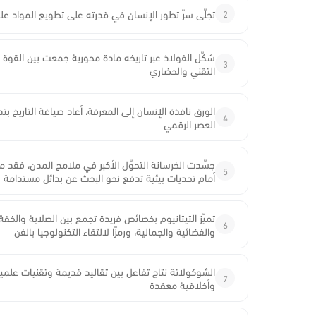
2
تجلّى سرّ تطور الإنسان في قدرته على تطويع المواد علم
شكّل الفولاذ عبر تاريخه مادة محورية جمعت بين القوة وا
3
التقني والحضاري
الورق نافذة الإنسان إلى المعرفة، أعاد صياغة التاريخ بت
4
العصر الرقمي
جسّدت الخرسانة التحوّل الأكبر في ملامح المدن، فقد مكّ
5
أمام تحديات بيئية تدفع نحو البحث عن بدائل مستدامة
تميّز التيتانيوم بخصائص فريدة تجمع بين الصلابة والخ
6
والفضائية والجمالية، ورمزًا لالتقاء التكنولوجيا بالفن
الشوكولاتة نتاج تفاعل بين تقاليد قديمة وتقنيات علمي
7
وأخلاقية معقدة