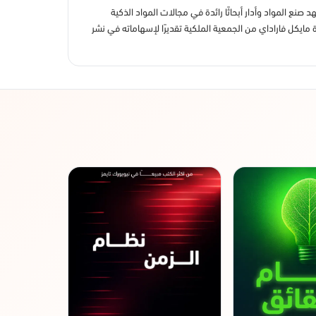
ع المواد وأدار أبحاثًا رائدة في مجالات المواد الذكية
مايكل فاراداي من الجمعية الملكية تقديرًا لإسهاماته في نشر
است
عينة مجانية
سعيًا وراء المجه
إيان ستيوارت
27 دقيقة قراءة
سبعة عشرة معادلة غي
بازيك بوكس سنة 2012.