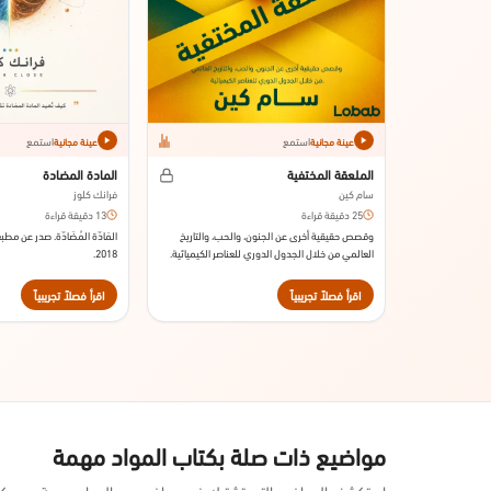
استمع
استمع
عينة مجانية
عينة مجانية
الملعقة المختفية
المادة المضادة
سام كين
فرانك كلوز
25 دقيقة قراءة
13 دقيقة قراءة
وقصص حقيقية أخرى عن الجنون، والحب، والتاريخ
المَادّة المُضَادّة. صدر عن م
العالمي من خلال الجدول الدوري للعناصر الكيميائية.
2018.
صدر عن دار ليتل، براون آند كومباني سنة 2010م.
اقرأ فصلاً تجريبياً
اقرأ فصلاً تجريبياً
مواضيع ذات صلة بكتاب المواد مهمة
استكشف المواضيع التي تشترك في مواضيع مع المواد مهمة عبر مكتب