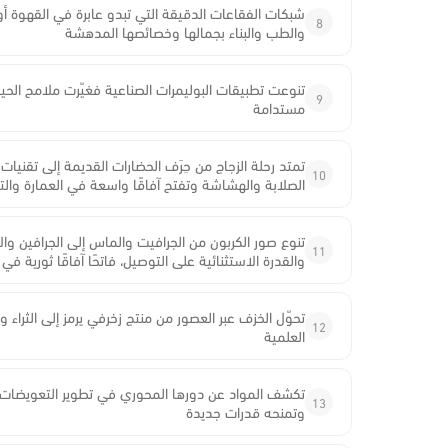
شبكات الفقاعات الدقيقة التي تبدو عابرة في القهوة أو 
8
والطب والبناء بجمالها وخصائصها المدهشة
تنوعت تطبيقات البوليمرات الصناعية فغيّرت ملامح الحيا
9
مستدامة
تمتد رحلة الزجاج من حِرَف الحضارات القديمة إلى تقنيا
10
الصلابة والهشاشة وتفتح آفاقًا واسعة في العمارة والت
تنوع صور الكربون من الجرافيت والماس إلى الجرافين والأن
11
والقدرة الاستثنائية على التوصيل، فاتحًا آفاقًا ثورية في
تحوّل الخزف عبر العصور من منتج زخرفي يرمز إلى الثراء 
12
العلمية
تكشف المواد عن دورها المحوري في تطوير التعويضات ال
13
وتمنحه قدرات جديدة