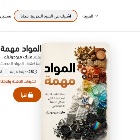
العربية
اشترك في الفترة التجريبية مجاناً
تسجيل 
المواد مهمة
بقلم
مارك ميودونيك
استكشاف المواد المدهشة التي
28
دقيقة قراءة
الشركات الناشئة والابتكار
اقرأ