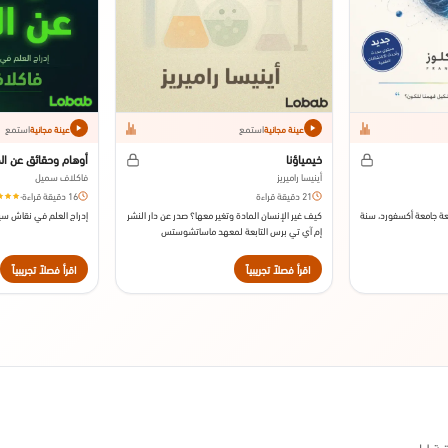
استمع
استمع
عينة مجانية
عينة مجانية
خيمياؤنا
أوهام وحقائق عن ال
أينيسا راميريز
فاكلاف سميل
21 دقيقة قراءة
16 دقيقة قراءة
·
طبعة جامعة أكسفورد، سنة
كيف غير الإنسان المادة وتغير معها؟ صدر عن دار النشر
إدراج العلم في نقاش سي
إم آي تي برس التابعة لمعهد ماساتشوستس
للتكنولوجيا سنة 2020.
اقرأ فصلاً تجريبياً
اقرأ فصلاً تجريبياً
ة لباب