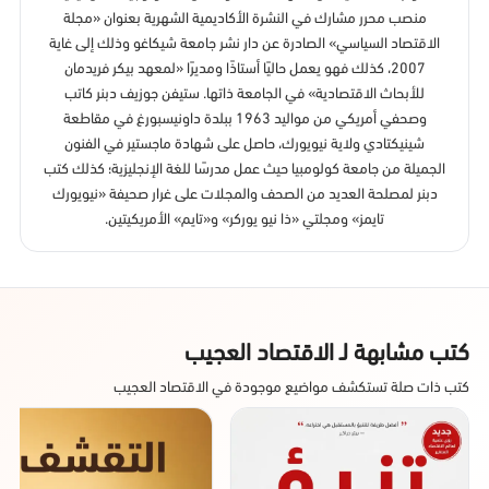
منصب محرر مشارك في النشرة الأكاديمية الشهرية بعنوان «مجلة
الاقتصاد السياسي» الصادرة عن دار نشر جامعة شيكاغو وذلك إلى غاية
2007، كذلك فهو يعمل حاليًا أستاذًا ومديرًا «لمعهد بيكر فريدمان
للأبحاث الاقتصادية» في الجامعة ذاتها. ستيفن جوزيف دبنر كاتب
وصحفي أمريكي من مواليد 1963 ببلدة داونيسبورغ في مقاطعة
شينيكتادي ولاية نيويورك، حاصل على شهادة ماجستير في الفنون
الجميلة من جامعة كولومبيا حيث عمل مدرسًا للغة الإنجليزية؛ كذلك كتب
دبنر لمصلحة العديد من الصحف والمجلات على غرار صحيفة «نيويورك
تايمز» ومجلتي «ذا نيو يوركر» و«تايم» الأمريكيتين.
كتب مشابهة لـ الاقتصاد العجيب
كتب ذات صلة تستكشف مواضيع موجودة في الاقتصاد العجيب