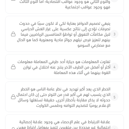
والنوع الثاني هو وجود عواقب اقتصادية؛ أما النوع الثالث
فهو وجود عواقب اجتماعية
ينبغي تصميم الحوافز بعناية لكي لا تكون سببًا في حدوث
تصرفات تؤدي إلى نتائج عكسية على غرار الغش الدراسي
3
لنيل مكافآت التفوق أو تواطؤ المنافسين الرياضيين فيما
بينهم لتعزيز فرص نيلهم جوائز مادية ومعنوية كما هو الحال
مع مصارعي السومو
تفاوت المعلومات هو حيازة أحد طرفي المعاملة معلومات
4
أكثر أو أفضل من الطرف الآخر ينتج عنه اختلال في توازن
القوة بينهما في أثناء هذه المعاملة
الخطر الذي يعد أكبر تهديد في نظر عامة الناس هو الخطر
الذي يتسبب لهم في أكبر قدر من التوتر حتى إن كان احتمال
5
حدوثه لا يذكر مقارنة بأخطار أخرى، حقيقة تستغلها وسائل
الإعلام يوميًا لتضخيم التوافه وطمس الكوارث
علاقة الارتباط في علم الإحصاء هي وجود علاقة إحصائية
احتمالية غير محددة بين متغيرين تتميز بمعامل ارتباط معين،