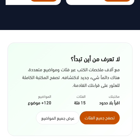
لا تعرف من أين تبدأ؟
مع آلاف ملخصات الكتب عبر فئات ومواضيع متعددة،
هناك دائماً شيء جديد لاكتشافه. تصفح المكتبة الكاملة
للعثور على قراءتك القادمة.
مكتبتك
الفئات
المواضيع
اقرأ بلا حدود
15 فئة
120+ موضوع
تصفح جميع الفئات
عرض جميع المواضيع