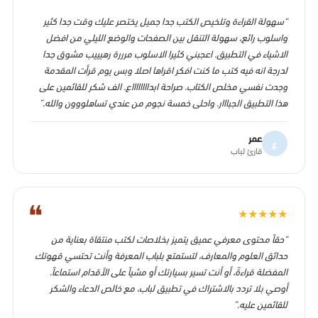
“سهولة القراءة وتلخيص الكتب جدا جميل يختصر عليك وقت جدا كثير
واسلوب رائع، سهولة التنقل بين الصفحات والوضع الليلي من افضل
الاشياء في التطبيق. اعجبني كثيرا الاسلوب مرررة رهيييب مشوق جدا
لدرجة انه فيه كتب ما كنت افكر اقراها اصلا وبس يوم قرأت المقدمة
وجدت نفسي مخلص الكتاب. صراحة ابدااااااااع. الف شكر للقائمين على
هذا التطبيق الجبااار. واحلى خمسة نجوم من عندي تساهلووون والله.”
عمر
ع
قارئ لباب
❝
★
★
★
★
★
“حقاً محتوى معرفي عميق يتميز بخلاصات لكتب منتقاة بعناية من
حدائق العلوم والمعارف، لتستمتع بلباب المعرفة وأنت تحتسي قهوتك
المفضلة قراءةً، أو أنت تسير بسيارتك أو مشياً على الأقدام استماعاً.
أوصي بلا تردد بالاشتراك في تطبيق لباب، مع خالص الدعاء والشكر
للقائمين عليه.”