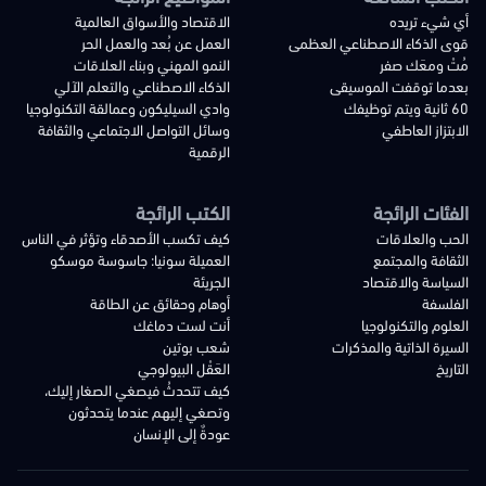
أي شيء تريده
الاقتصاد والأسواق العالمية
قوى الذكاء الاصطناعي العظمى
العمل عن بُعد والعمل الحر
مُتْ ومعَك صفر
النمو المهني وبناء العلاقات
بعدما توقفت الموسيقى
الذكاء الاصطناعي والتعلم الآلي
60 ثانية ويتم توظيفك
وادي السيليكون وعمالقة التكنولوجيا
الابتزاز العاطفي
وسائل التواصل الاجتماعي والثقافة
الرقمية
الفئات الرائجة
الكتب الرائجة
الحب والعلاقات
كيف تكسب الأصدقاء وتؤثر في الناس
الثقافة والمجتمع
العميلة سونيا: جاسوسة موسكو
السياسة والاقتصاد
الجريئة
الفلسفة
أوهام وحقائق عن الطاقة
العلوم والتكنولوجيا
أنت لست دماغك
السيرة الذاتية والمذكرات
شعب بوتين
التاريخ
العَقْل البيولوجي
كيف تتحدثُ فيصغي الصغار إليك،
وتصغي إليهم عندما يتحدثون
عودةٌ إلى الإنسان