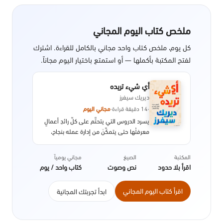
ملخص كتاب اليوم المجاني
كل يوم، ملخص كتاب واحد مجاني بالكامل للقراءة. اشترك
لفتح المكتبة بأكملها — أو استمتع باختيار اليوم مجاناً.
أي شيء تريده
ديريك سيفرز
·
14 دقيقة قراءة
·
مجاني اليوم
يسرد الدروس التي يتحتَّم على كلِّ رائدِ أعمالٍ
معرفتُها حتى يتمكَّنَ من إدارة عمله بنجاح،
ومن تقديمِ أفضل الخدمات لعملائه.
المكتبة
الصيغ
مجاني يومياً
اقرأ بلا حدود
نص وصوت
كتاب واحد / يوم
اقرأ كتاب اليوم المجاني
ابدأ تجربتك المجانية