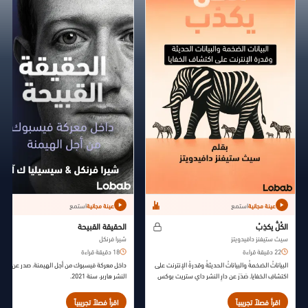
استمع
استمع
عينة مجانية
عينة مجانية
الكُلُّ يكذِبُ
الحقيقة القبيحة
سيث ستيفنز دافيدويتز
شيرا فرنكل
22 دقيقة قراءة
18 دقيقة قراءة
البياناتُ الضخمةُ والبياناتُ الحديثةُ وقدرةُ الإنترنت على
داخل معركة فيسبوك من أجل الهيمنة. صدر عن دار
اكتشافِ الخفايا. صَدَرَ عن دارِ النشر داي ستريت بوكس
النشر هاربر، سنة 2021.
سنةَ 2017.
اقرأ فصلاً تجريبياً
اقرأ فصلاً تجريبياً