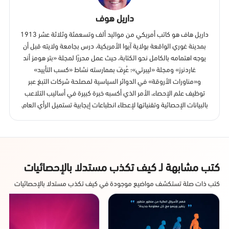
داريل هوف
داريل هاف هو كاتب أمريكي من مواليد ألف وتسعمئة وثلاثة عشر 1913
بمدينة غوري الواقعة بولاية آيوا الأمريكية، درس بجامعة ولايته قبل أن
يوجه اهتمامه بالكامل نحو الكتابة، حيث عمل محررًا لمجلة «بتر هومز أند
غاردنرز» ومجلة «ليبرتي»؛ عُرِفَ بممارسته نشاط «كسب التأييد»
و«مناورات الأروقة» في الدوائر السياسية لمصلحة شركات التبغ عبر
توظيف علم الإحصاء، الأمر الذي أكسبه خبرة كبيرة في أساليب التلاعب
بالبيانات الإحصائية وتقنياتها لإعطاء انطباعات إيجابية تستميل الرأي العام.
كتب مشابهة لـ كيف تكذب مستدلا بالإحصائيات
كتب ذات صلة تستكشف مواضيع موجودة في كيف تكذب مستدلا بالإحصائيات