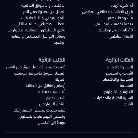
أي شيء تريده
الاقتصاد والأسواق العالمية
قوى الذكاء الاصطناعي العظمى
العمل عن بُعد والعمل الحر
مُتْ ومعَك صفر
النمو المهني وبناء العلاقات
بعدما توقفت الموسيقى
الذكاء الاصطناعي والتعلم الآلي
60 ثانية ويتم توظيفك
وادي السيليكون وعمالقة التكنولوجيا
الابتزاز العاطفي
وسائل التواصل الاجتماعي والثقافة
الرقمية
الفئات الرائجة
الكتب الرائجة
الحب والعلاقات
كيف تكسب الأصدقاء وتؤثر في الناس
الثقافة والمجتمع
العميلة سونيا: جاسوسة موسكو
السياسة والاقتصاد
الجريئة
الفلسفة
أوهام وحقائق عن الطاقة
العلوم والتكنولوجيا
أنت لست دماغك
السيرة الذاتية والمذكرات
شعب بوتين
التاريخ
العَقْل البيولوجي
كيف تتحدثُ فيصغي الصغار إليك،
وتصغي إليهم عندما يتحدثون
عودةٌ إلى الإنسان