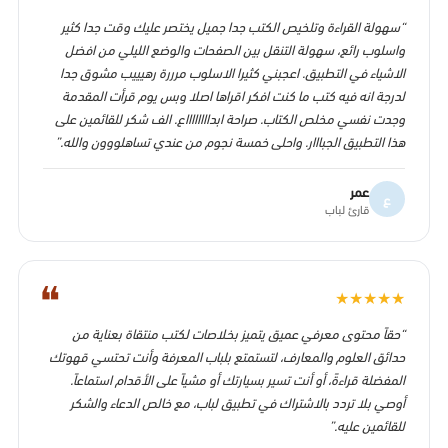
“سهولة القراءة وتلخيص الكتب جدا جميل يختصر عليك وقت جدا كثير
واسلوب رائع، سهولة التنقل بين الصفحات والوضع الليلي من افضل
الاشياء في التطبيق. اعجبني كثيرا الاسلوب مرررة رهيييب مشوق جدا
لدرجة انه فيه كتب ما كنت افكر اقراها اصلا وبس يوم قرأت المقدمة
وجدت نفسي مخلص الكتاب. صراحة ابدااااااااع. الف شكر للقائمين على
هذا التطبيق الجبااار. واحلى خمسة نجوم من عندي تساهلووون والله.”
عمر
ع
قارئ لباب
❝
★
★
★
★
★
“حقاً محتوى معرفي عميق يتميز بخلاصات لكتب منتقاة بعناية من
حدائق العلوم والمعارف، لتستمتع بلباب المعرفة وأنت تحتسي قهوتك
المفضلة قراءةً، أو أنت تسير بسيارتك أو مشياً على الأقدام استماعاً.
أوصي بلا تردد بالاشتراك في تطبيق لباب، مع خالص الدعاء والشكر
للقائمين عليه.”