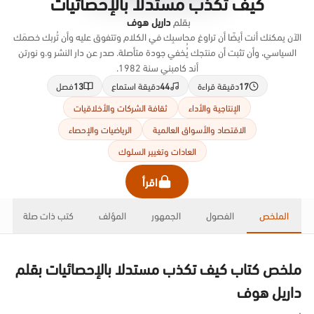
كيف تكذب مستدلا بالإحصائيات
بقلم
داريل هوف
الآن يمكنك أنت أيضًا أن تراوغ محاسبِك في الكلام وتتفوق عليه وأن تُربك خصمَك
السياسي، وأن تثبت أن منتجك يُُخفي جودة متأصلة. صدر عن دار النشر و.و نورتن
أند كامبني سنة 1982.
17
دقيقة قراءة
44
دقيقة استماع
13
فصل
الإنتاجية والأداء
ثقافة الشركات والأخلاقيات
الاقتصاد والأسواق العالمية
الرياضيات والإحصاء
العادات وتغيير السلوك
اقرأ
الملخص
الفصول
الجمهور
المؤلف
كتب ذات صلة
ملخص كتاب كيف تكذب مستدلا بالإحصائيات بقلم
داريل هوف