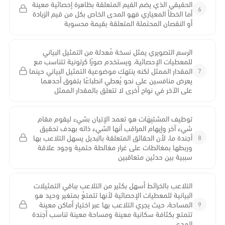
الحقيقي الذي يضم القيم المتعلقة بظاهرة إحصائية معينة
6
أما الخطأ المعياري فهو المدى الخاص بكل من قيم الزيادة
أو النقصان المحتملة المتعلقة بقيمة محسوبة
الرسم التصويري يمثل نسخة مُعدلة من التمثيل البياني
للمعطيات الإحصائية، ويستخدم صورًا كرتونية تتناسب مع
7
المقدار الممثل لكنه ينتهك موضوعية التمثيل البياني حينما
يعرض منافسين على نحو يُعطي انطباعًا بتفوق أحدهما
على الآخر في نواح أخرى لا تتعلق بالمقدار الممثل
توظيف المشتبِهَات هو تعمد الإتيان بشيء ليقوم مقام
شيء آخر وإيهام المراقب أنها الشيء ذاته بهدف تحقيق
8
أجندة ما، لأن الحقائق المتعلقة بالبديل يسهل التلاعب بها
وربطها بمغالطات على غرار مغالطة حتمية وجود علاقة
سببية بين حدثين متعاقبين
التلاعب بالخرائط أسهل بكثير من التلاعب بباقي التمثيلات
البيانية للمعطيات الإحصائية لأنها تتمتعُ بمتغير وحيد هو
9
المساحة، حيث يجري التلاعب بها عبر اختيار أماكن معينة
تتمتع بكثافة سكانية معينة ومساحة معينة تناسب أجندة
المدعي