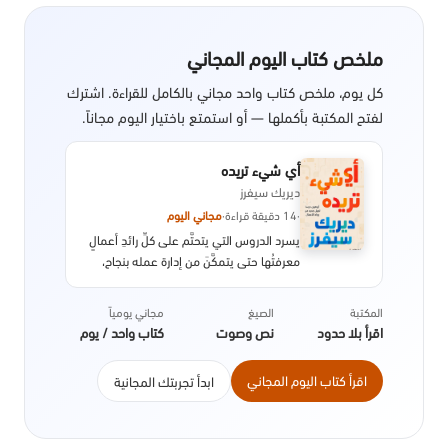
ملخص كتاب اليوم المجاني
كل يوم، ملخص كتاب واحد مجاني بالكامل للقراءة. اشترك
لفتح المكتبة بأكملها — أو استمتع باختيار اليوم مجاناً.
أي شيء تريده
ديريك سيفرز
·
14 دقيقة قراءة
·
مجاني اليوم
يسرد الدروس التي يتحتَّم على كلِّ رائدِ أعمالٍ
معرفتُها حتى يتمكَّنَ من إدارة عمله بنجاح،
ومن تقديمِ أفضل الخدمات لعملائه.
المكتبة
الصيغ
مجاني يومياً
اقرأ بلا حدود
نص وصوت
كتاب واحد / يوم
اقرأ كتاب اليوم المجاني
ابدأ تجربتك المجانية