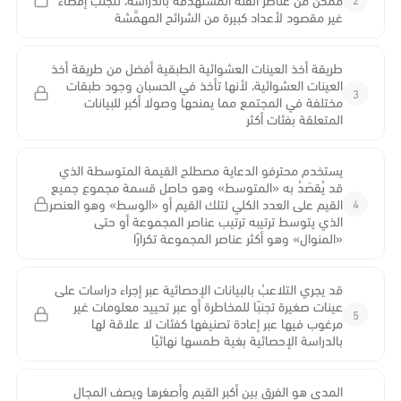
غير مقصود لأعداد كبيرة من الشرائح المهمَّشة
طريقة أخذ العينات العشوائية الطبقية أفضل من طريقة أخذ
العينات العشوائية، لأنها تأخذ في الحسبان وجود طبقات
3
مختلفة في المجتمع مما يمنحها وصولا أكبر للبيانات
المتعلقة بفئات أكثر
يستخدم محترفو الدعاية مصطلح القيمة المتوسطة الذي
قد يُقصَدُ به «المتوسط» وهو حاصل قسمة مجموع جميع
4
القيم على العدد الكلي لتلك القيم أو «الوسط» وهو العنصر
الذي يتوسط ترتيبه ترتيب عناصر المجموعة أو حتى
«المنوال» وهو أكثر عناصر المجموعة تكرارًا
قد يجري التلاعبُ بالبيانات الإحصائية عبر إجراء دراسات على
عينات صغيرة تجنبًا للمخاطرة أو عبر تحييد معلومات غير
5
مرغوب فيها عبر إعادة تصنيفها كفئات لا علاقة لها
بالدراسة الإحصائية بغية طمسها نهائيًا
المدى هو الفرق بين أكبر القيم وأصغرها ويصف المجال