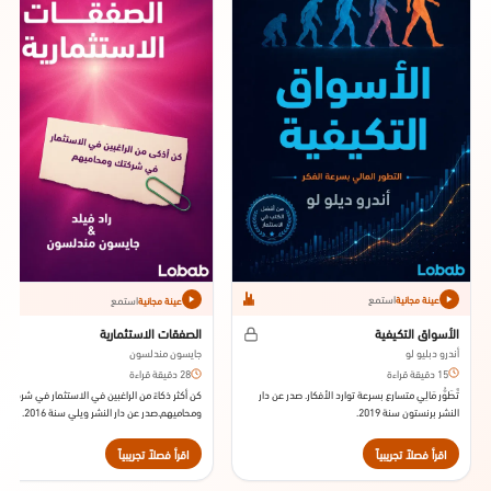
استمع
استمع
عينة مجانية
عينة مجانية
الأسواق التكيفية
الصفقات الاستثمارية
أندرو دبليو لو
جايسون مندلسون
15 دقيقة قراءة
28 دقيقة قراءة
تَّطَوُّر مَالِي متسارع بسرعة توارد الأفكار. صدر عن دار
كن أكثر ذكاءً من الراغبين في الاستثمار في شركتك
النشر برنستون سنة 2019.
ومحاميهم.صدر عن دار النشر ويلي سنة 2016.
اقرأ فصلاً تجريبياً
اقرأ فصلاً تجريبياً