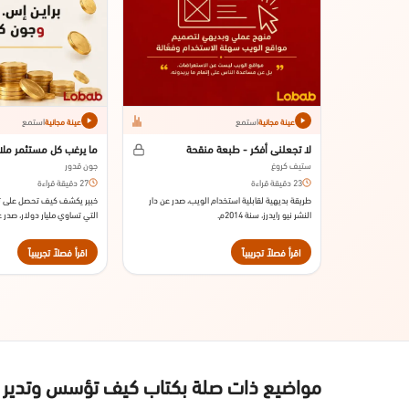
استمع
استمع
عينة مجانية
عينة مجانية
لا تجعلني أفكر - طبعة منقحة
ما يرغب كل مستثمر ملا
ستيف كروغ
جون قدور
23 دقيقة قراءة
27 دقيقة قراءة
طريقة بديهية لقابلية استخدام الويب، صدر عن دار
خبير يكشف كيف تحصل على ت
النشر نيو رايدرز، سنة 2014م.
التي تساوي مليار دولار، صدر ع
للتعليم، سنة 2013م.
اقرأ فصلاً تجريبياً
اقرأ فصلاً تجريبياً
مواضيع ذات صلة بكتاب كيف تؤسس وتدير مش