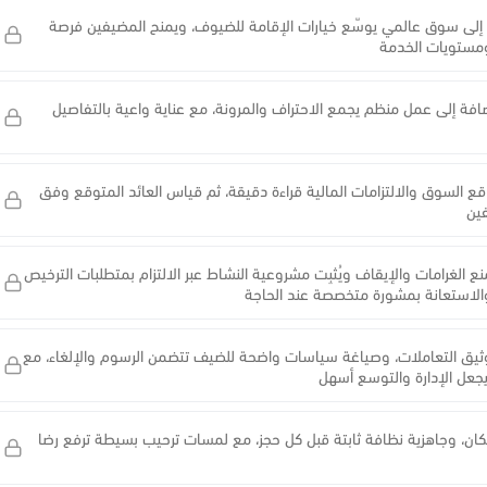
بي» إلى سوق عالمي يوسّع خيارات الإقامة للضيوف، ويمنح المضيفين فرصة
 ومستويات الخدمة
فة إلى عمل منظم يجمع الاحتراف والمرونة، مع عناية واعية بالتفاصيل
واقع السوق والالتزامات المالية قراءة دقيقة، ثم قياس العائد المتوقع وفق
فين
منع الغرامات والإيقاف ويُثبِت مشروعية النشاط عبر الالتزام بمتطلبات الترخيص
والاستعانة بمشورة متخصصة عند الحاجة
يق التعاملات، وصياغة سياسات واضحة للضيف تتضمن الرسوم والإلغاء، مع
يجعل الإدارة والتوسع أسهل
ان، وجاهزية نظافة ثابتة قبل كل حجز، مع لمسات ترحيب بسيطة ترفع رضا