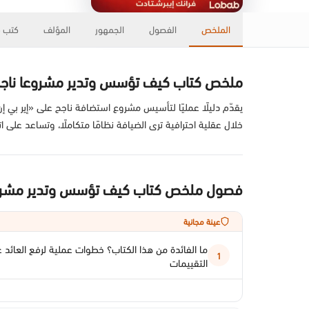
الملخص
الفصول
الجمهور
المؤلف
كتب ذ
ملخص كتاب كيف تؤسس وتدير مشروعا ناجحا ع
يقدّم دليلًا عمليًا لتأسيس مشروع استضافة ناجح على «إير بي إ
خلال عقلية احترافية ترى الضيافة نظامًا متكاملًا، وتساعد على ا
فصول ملخص كتاب كيف تؤسس وتدير مشروعا 
عينة مجانية
ما الفائدة من هذا الكتاب؟ خطوات عملية لرفع العائد 
1
التقييمات