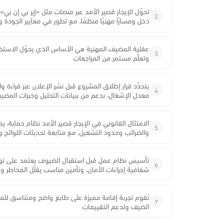
تحوّل الإيجار قصير الأمد عبر منصات مثل «إير بي إن 
2
دخل ومسارًا مهنيًا منظمًا، مع تطور في معايير الجودة
عقلية المضيف المهنية هي الأساس الذي يحوّل الاستضا
3
وتعلّم مستمر من المراجعات
يتحدّد قرار إطلاق المشروع قبل نشر الإعلان عبر قراءة 
4
معدل الإشغال، بدعم من ببيانات التحليل وخبرات المضي
الامتثال القانوني في الإيجار قصير الأمد نظام حماية، ي
5
والضرائب وحدود التشغيل، مع متابعة تحديثات اللوائح 
تأسيس نظام عمل قبل استقبال الضيوف يعتمد على توث
6
شفافية إجراءات الأمان، وتأمين مناسب يقلّل المخاطر و
تقوم تجربة إقامة مميزة على طابع واضح ومتناسق للمك
7
الضيف وتدعم التقييمات