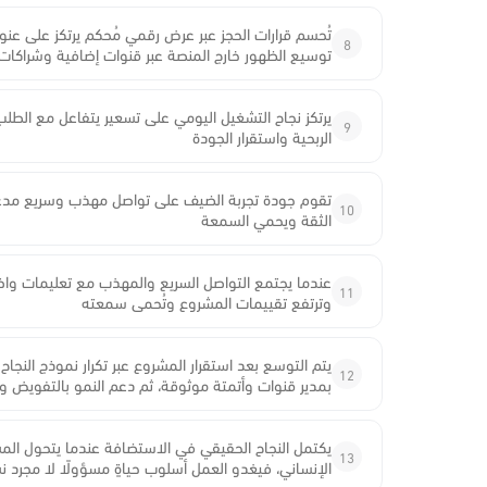
تُحسم قرارات الحجز عبر عرض رقمي مُحكم يرتكز على ع
8
توسيع الظهور خارج المنصة عبر قنوات إضافية وشراكات
يرتكز نجاح التشغيل اليومي على تسعير يتفاعل مع الطل
9
الربحية واستقرار الجودة
تقوم جودة تجربة الضيف على تواصل مهذب وسريع مدعوم
10
الثقة ويحمي السمعة
عندما يجتمع التواصل السريع والمهذب مع تعليمات واضح
11
وترتفع تقييمات المشروع وتُحمى سمعته
يتم التوسع بعد استقرار المشروع عبر تكرار نموذج النج
12
بمدير قنوات وأتمتة موثوقة، ثم دعم النمو بالتفويض و
يكتمل النجاح الحقيقي في الاستضافة عندما يتحول المشرو
13
الإنساني، فيغدو العمل أسلوب حياةٍ مسؤولًا لا مجرد 