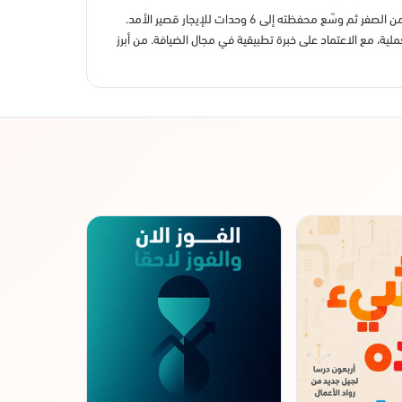
فرانك إيبرستادت كاتب ورائد أعمال يهتم بالإيجارات قصيرة الأمد وبناء مشاريع صغيرة عبر المنصّات الرقمية. بدأ مشروعه على «إير بي إن بي» من الصفر ثم وسّع محفظته إلى 6 وحدات للإيجار قصير الأمد.
ملية، مع الاعتماد على خبرة تطبيقية في مجال الضيافة. من أبرز