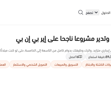
الدخول
تصفح
ير مشروعا ناجحا على إير بي إن بي
اري متزايد، واترك وظيفتك بدوام كامل من التاسعة إلى الخامسة، حتى لو كنت مبتدئًا تمامًا
59
دقيقة استماع
16
فصل
كات الناشئة والابتكار
التسويق والمبيعات
التمويل الشخصي والاستثمار
العمل