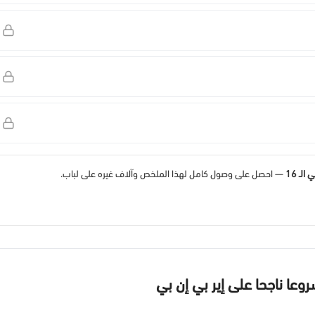
ـ 16
— احصل على وصول كامل لهذا الملخص وآلاف غيره على لباب.
عا ناجحا على إير بي إن بي