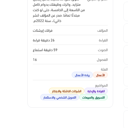
متزايد، واترك وظيفتك بدوام كامل
من التاسعة إلى الخامسة، حتى لو كنت
مبتدئًا تمامًا. صدر عن المؤلف (نشر
ذاتي)،، سنة 2022م.
المؤلف
فرانك إبرشتات
القراءة
26 دقيقة قراءة
الصوت
59 دقيقة استماع
الفصول
16
الفئة
الأعمال
ريادة الأعمال
المواضيع
القيادة والإدارة
الشركات الناشئة والابتكار
التسويق والمبيعات
التمويل الشخصي والاستثمار