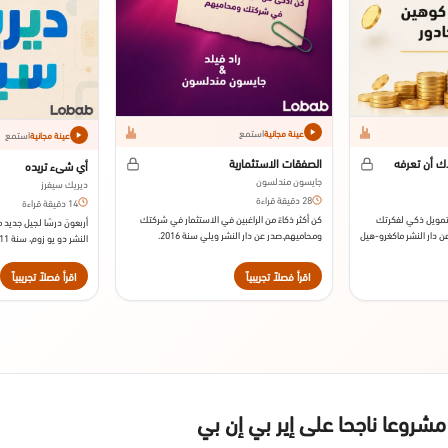
استمع
عينة مجانية
استمع
عينة مجانية
ك أن تعرفه
الصفقات الاستثمارية
أي شيء تريده
جايسون مندلسون
ديريك سيفرز
28 دقيقة قراءة
14 دقيقة قراءة
مويل ذكي لفكرتك
كن أكثر ذكاءً من الراغبين في الاستثمار في شركتك
أربعونَ درسًا لجيل جديد 
ن دار النشر ماكغرو-هيل
ومحاميهم.صدر عن دار النشر ويلي سنة 2016.
النشر دو يو زوم، سنة 2011.
اقرأ فصلاً تجريبياً
اقرأ فصلاً تجريبياً
روعا ناجحا على إير بي إن بي