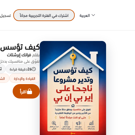
العربية
اشترك في الفترة التجريبية مجاناً
تسجيل 
كيف تؤسس وتد
بقلم
فرانك إبرشتات
تفوّق على منافسيك بدخل إيج
26
دقيقة قراءة
القيادة والإدارة
الشر
اقرأ