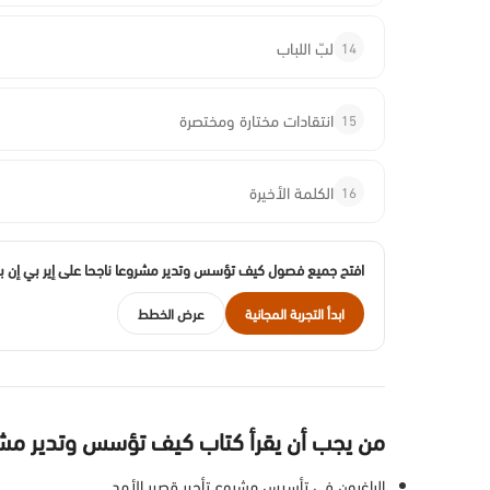
14
لبّ اللباب
15
انتقادات مختارة ومختصرة
16
الكلمة الأخيرة
افتح جميع فصول كيف تؤسس وتدير مشروعا ناجحا على إير بي إن بي ال
ابدأ التجربة المجانية
عرض الخطط
من يجب أن يقرأ كتاب كيف تؤسس وتدير مشرو
الراغبون في تأسيس مشروع تأجير قصير الأمد