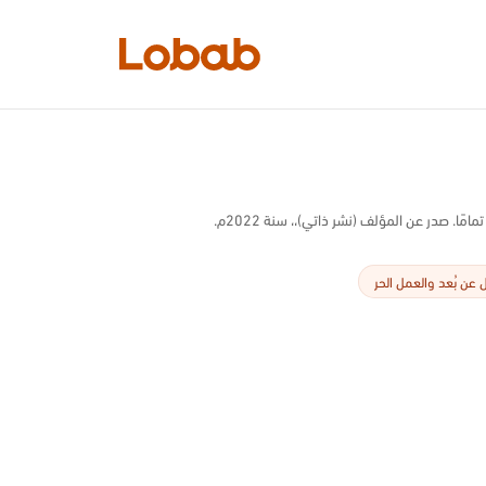
الفئات
. صدر عن المؤلف (نشر ذاتي)،، سنة 2022م.
 عن بُعد والعمل الحر
أمم!
لا توجد كتب في الرف بعد.