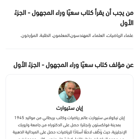
من يجب أن يقرأ كتاب سعيًا وراء المجهول - الجزءُ
الأول
علماء الرياضيات، العلماء، المهندسون،المعلمون، الطلبة، المؤرخون.
عن مؤلف كتاب سعيًا وراء المجهول - الجزءُ الأول
إيان ستيوارت
إيان نيكولاس ستيوارت عالم رياضيات وكاتب بريطاني من مواليد 1945
بمدينة فولكستون بإنجلترا؛ حصل على الدكتوراه من جامعة وارويك
الإنجليزية، حيث وُظِّف لاحقًا أستاذًا للرياضيات؛ حصل على الميدالية الذهبية
من معهد الرياضيات وتطبيقاتها، كما شغل منصب كاتب عمود ترفيهي