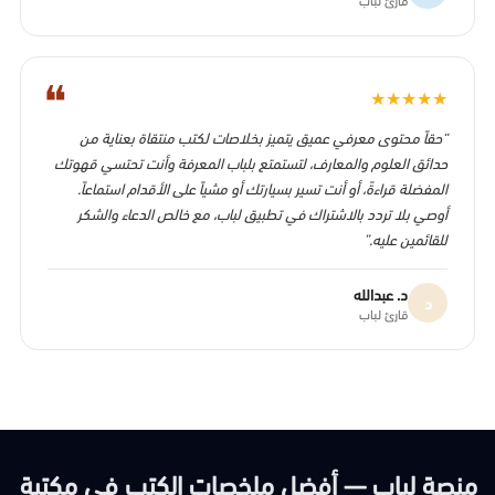
❝
★
★
★
★
★
“حقاً محتوى معرفي عميق يتميز بخلاصات لكتب منتقاة بعناية من
حدائق العلوم والمعارف، لتستمتع بلباب المعرفة وأنت تحتسي قهوتك
المفضلة قراءةً، أو أنت تسير بسيارتك أو مشياً على الأقدام استماعاً.
أوصي بلا تردد بالاشتراك في تطبيق لباب، مع خالص الدعاء والشكر
للقائمين عليه.”
د. عبدالله
د
قارئ لباب
منصة لباب — أفضل ملخصات الكتب في مكتبة