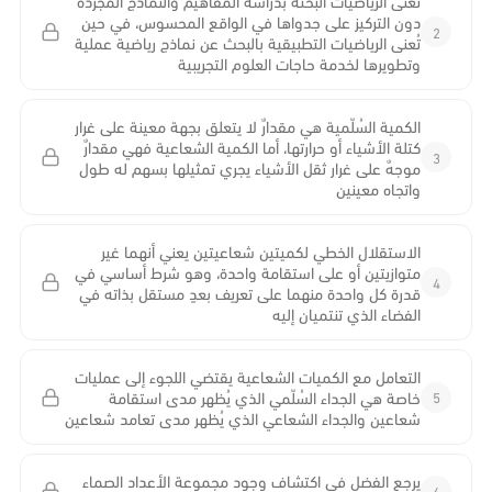
تُعنَى الرياضيات البحتة بدراسة المفاهيم والنماذج المجردة
دون التركيز على جدواها في الواقع المحسوس، في حين
2
تُعنى الرياضيات التطبيقية بالبحث عن نماذج رياضية عملية
وتطويرها لخدمة حاجات العلوم التجريبية
الكمية السُلّمية هي مقدارٌ لا يتعلق بجهة معينة على غرار
كتلة الأشياء أو حرارتها، أما الكمية الشعاعية فهي مقدارٌ
3
موجهٌ على غرار ثقل الأشياء يجري تمثيلها بسهم له طول
واتجاه معينين
الاستقلال الخطي لكميتين شعاعيتين يعني أنهما غير
متوازيتين أو على استقامة واحدة، وهو شرط أساسي في
4
قدرة كل واحدة منهما على تعريف بعدٍ مستقل بذاته في
الفضاء الذي تنتميان إليه
التعامل مع الكميات الشعاعية يقتضي اللجوء إلى عمليات
5
خاصة هي الجداء السُلّمي الذي يُظهر مدى استقامة
شعاعين والجداء الشعاعي الذي يُظهر مدى تعامد شعاعين
يرجع الفضل في اكتشاف وجود مجموعة الأعداد الصماء
6