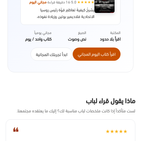
★
★
★
★
★
5.0
·
16 دقيقة قراءة
·
مجاني اليوم
يشرحُ كيفيةَ تعاظمِ قوّة رئيس روسيا
الاتحادية فلاديمير بوتين وزيادة نفوذه،
وانتقاله من رجل استخباراتٍ في صفوف لجنة
أمن الدولة المعروفة بالكي جي بي ليكون
المكتبة
الصيغ
مجاني يومياً
الرجل الأول في إحدى أعظم دول العالم.
اقرأ بلا حدود
نص وصوت
كتاب واحد / يوم
ويفنّد دور بوتين في تغيير الوجهة الاقتصادية
لروسيا بعد سقوط الاتحاد السوفييتي.
اقرأ كتاب اليوم المجاني
ابدأ تجربتك المجانية
ماذا يقول قراء لباب
لست متأكداً إذا كانت ملخصات لباب مناسبة لك؟ إليك ما يعتقده مجتمعنا.
❝
★
★
★
★
★