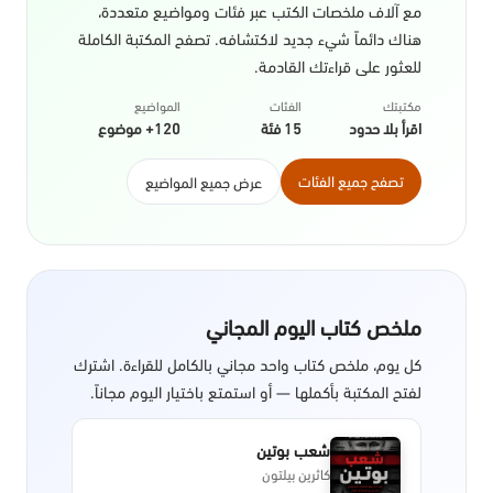
مع آلاف ملخصات الكتب عبر فئات ومواضيع متعددة،
هناك دائماً شيء جديد لاكتشافه. تصفح المكتبة الكاملة
للعثور على قراءتك القادمة.
مكتبتك
الفئات
المواضيع
اقرأ بلا حدود
15 فئة
120+ موضوع
تصفح جميع الفئات
عرض جميع المواضيع
ملخص كتاب اليوم المجاني
كل يوم، ملخص كتاب واحد مجاني بالكامل للقراءة. اشترك
لفتح المكتبة بأكملها — أو استمتع باختيار اليوم مجاناً.
شعب بوتين
كاثرين بيلتون