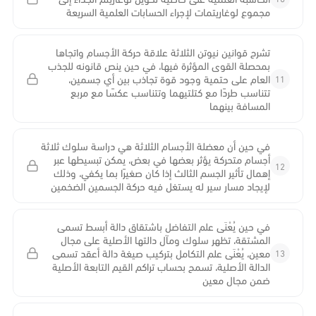
مجموع لوغاريتمات لإجراء الحسابات العلمية السريعة
تشرح قوانين نيوتن الثلاثة علاقة حركة الأجسام واتجاها
بمحصلة القوى المؤثرة فيها، في حين ينص قانونه للجذب
11
العام على حتمية وجود قوة تجاذب بين أي جسمين،
تتناسب طردًا مع كتلتيهما وتتناسب عكسًا مع مربع
المسافة بينهما
في حين أن معضلة الأجسام الثلاثة هي دراسة سلوك ثلاثة
أجسام متحركة يؤثر بعضها في بعض، يمكن تبسيطها عبر
12
إهمال تأثير الجسم الثالث إذا كان صغيرًا بما يكفي، وذلك
لإيجاد مسار سير له يستغل فيه حركة الجسمين الضخمين
في حين يُعْنَى علم التفاضل باشتقاق دالة أبسط تسمى
المشتقة، تظهر سلوك ومآل دالتها الأصلية على مجال
13
معين، يُعْنَى علم التكامل بتركيب صيغة دالة أعقد تسمى
الدالة الأصلية، تسمح بحساب تراكم القيم التابعة الأصلية
ضمن مجال معين