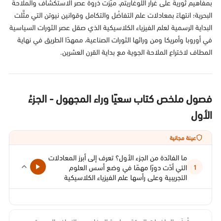
بمفاهيم ثورية على غرار اللوغاريتم، ميَّزت ذروة عصر الاستكشاف والملاحة
البحرية؛ انتهاءً بمعادلات علم التفاضُل والتكامل وقوانين نيوتن التي مثَّلت
البداية الرسمية لعلم الفيزياء الكلاسيكية الذي صقل عصر الثورات السياسية
في أوروبا وأمريكا ومن ورائها الثورات الصناعية، ممهدًا الطريق في نهاية
المطاف لاختراع الملاحة الجوية مع بداية القرن العشرين.
فصول ملخص كتاب سعيًا وراء المجهول - الجزءُ
الأول
عينة مجانية
ما الفائدة من الجزء الأول؟ تعرف إلى أبرز المعادلات
التي أدّت دورًا مهمًا في وضع أسس العلوم
1
التجريبية وعلى رأسها علم الفيزياء الكلاسيكية