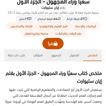
سعيًا وراء المجهول - الجزءُ الأول
بقلم
إيان ستيوارت
سبعة عشرة معادلة غيَّرتِ العالم. صدر عن دار النشر بازيك بوكس سنة 2012.
27
دقيقة قراءة
64
دقيقة استماع
17
فصل
الرياضيات والإحصاء
تاريخ العلوم والتكنولوجيا
العلماء والمخترعون
علم البيانات والتحليلات
مذهلة ومثيرة للعقل
اقرأ
الملخص
الفصول
الجمهور
المؤلف
كتب ذات صلة
ملخص كتاب سعيًا وراء المجهول - الجزءُ الأول بقلم
إيان ستيوارت
يستعرضُ الجزءُ الأول أبرز المعادلات والمفاهيم الرياضية التي بُنيت عليها
أهم إنجازات العصر الحديث؛ انطلاقًا من أعمال الفلاسفة القدماء التي
وضعتْ أسس علم الهندسة ومهَّدتِ الطريق لعصر النهضة في أوروبا؛ مرورًا