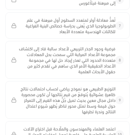
إلى مبرهنة فيثاغورس
تُعدُّ معادلة أولر لمتعدد السطوح أول مبرهنة في علم
7
الطوبولوجيا الذي يُعنى بدراسة خصائص البنية الفراغية
للكائنات الهندسية متعددة الأبعاد
فرضية وجود الجذر التربيعي لأعداد سالبة قاد إلى اكتشاف
مجموعة الأعداد المركبة التي سمحت بحل المعادلات
8
متعددة الحدود التي تعذر إيجاد حل لها في مجموعة
الأعداد الحقيقية الأمر الذي ساهم في تقدم كثير من
حقول الأبحاث العلمية
التوزيع الطبيعي هو نموذج رياضي لحساب احتمالاتِ نتائجِ
ظاهرةٍ عشوائيةٍ يُتوقعُ من قيم نتائجها أن تكون محصورة
9
داخل مجال معينٍ بحيث تميل جُلُّ هذه القيم إلى التمركز
حول قيمة وسط تمثل محور تناظر يُظهر شيوع اعتدال
النتائج وندرة تطرفها
اعتمد العلماء والمهندسون والملّاحة قبل اختراع الآلات
10
الحاسبة العلمية على خاصية تحويل لوغاريتم الجداء إلى