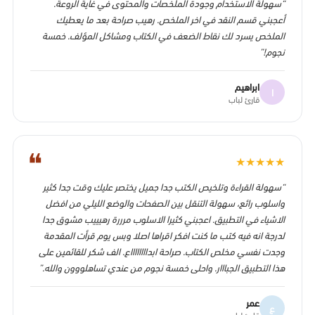
“سهولة الاستخدام وجودة الملخصات والمحتوى في غاية الروعة.
أعجبني قسم النقد في اخر الملخص. رهيب صراحة بعد ما يعطيك
الملخص يسرد لك نقاط الضعف في الكتاب ومشاكل المؤلف. خمسة
نجوم!”
ابراهيم
ا
قارئ لباب
❝
★
★
★
★
★
“سهولة القراءة وتلخيص الكتب جدا جميل يختصر عليك وقت جدا كثير
واسلوب رائع، سهولة التنقل بين الصفحات والوضع الليلي من افضل
الاشياء في التطبيق. اعجبني كثيرا الاسلوب مرررة رهيييب مشوق جدا
لدرجة انه فيه كتب ما كنت افكر اقراها اصلا وبس يوم قرأت المقدمة
وجدت نفسي مخلص الكتاب. صراحة ابدااااااااع. الف شكر للقائمين على
هذا التطبيق الجبااار. واحلى خمسة نجوم من عندي تساهلووون والله.”
عمر
ع
قارئ لباب