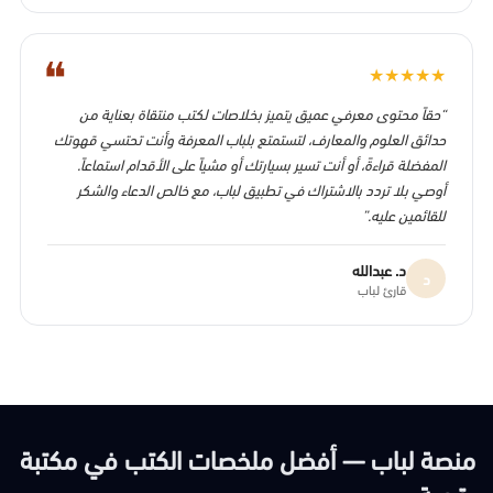
❝
★
★
★
★
★
“حقاً محتوى معرفي عميق يتميز بخلاصات لكتب منتقاة بعناية من
حدائق العلوم والمعارف، لتستمتع بلباب المعرفة وأنت تحتسي قهوتك
المفضلة قراءةً، أو أنت تسير بسيارتك أو مشياً على الأقدام استماعاً.
أوصي بلا تردد بالاشتراك في تطبيق لباب، مع خالص الدعاء والشكر
للقائمين عليه.”
د. عبدالله
د
قارئ لباب
منصة لباب — أفضل ملخصات الكتب في مكتبة
رقمية