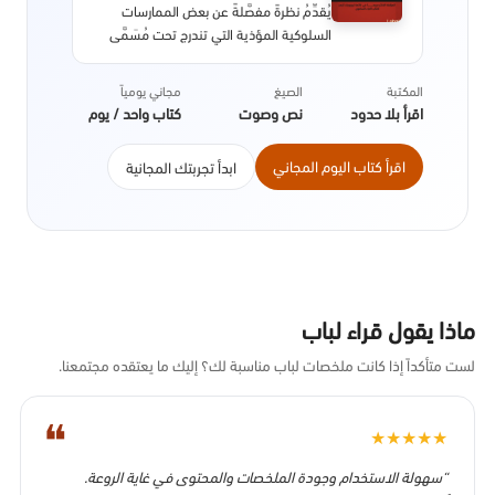
يُقدِّمُ نظرةً مفصَّلةً عن بعض الممارسات
السلوكية المؤذية التي تندرج تحت مُسَمَّى
الابْتِزَازِ الْعَاطِفِيِّ، والمُسْتعمَلَة بهدف التَّلَاعُب
النَّفْسِيّ والتّحَكُّم في قرارات الغير. حَيْثُ
المكتبة
الصيغ
مجاني يومياً
يوضِّحُ ماهية هَذِهِ التَّلَاعُبات وكيفية تجنبها
اقرأ بلا حدود
نص وصوت
كتاب واحد / يوم
مع إعطاء أمثلة عملية ونصائح جوهرية
تسمح للضحايا باستعادة زمام الْأُمُوْر واسترجاع
اقرأ كتاب اليوم المجاني
ابدأ تجربتك المجانية
تقديرهم لذواتهم.
ماذا يقول قراء لباب
لست متأكداً إذا كانت ملخصات لباب مناسبة لك؟ إليك ما يعتقده مجتمعنا.
❝
★
★
★
★
★
“سهولة الاستخدام وجودة الملخصات والمحتوى في غاية الروعة.