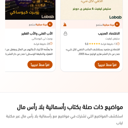
استمع
استمع
عينة مجانية
عينة مجانية
الأب الغني والأب الفقير
الاقتصاد العجيب
روبرت تي كيوساكي
ستيفن ليفيت
20 دقيقة قراءة
13 دقيقة قراءة
·
5.0
ما يعلِّمه الأثرياء لأبنائهم عن المال ويغفل عن تعليم
اقتصادي متمرد يستكشف الجانب الخفي لكل شيء؛
الفقراء والطبقة الوسطى! صدر عن دار النشر بالاتا س
صدر عن دار النشر هاربر كولينز سنة 2005.
2017.
اقرأ فصلاً تجريبياً
اقرأ فصلاً تجريبياً
مواضيع ذات صلة بكتاب رأسمالية بلا رأس مال
استكشف المواضيع التي تشترك في مواضيع مع رأسمالية بلا رأس مال عبر مكتبة
لباب