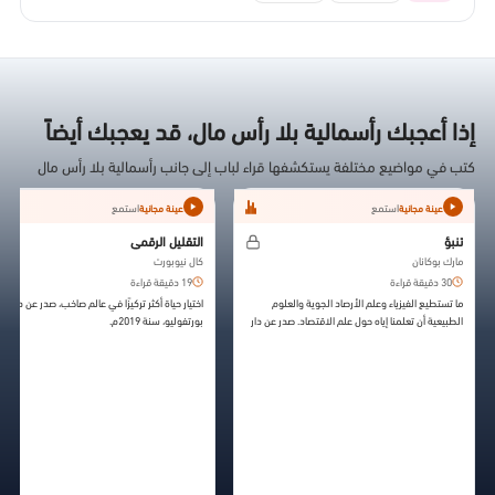
إذا أعجبك رأسمالية بلا رأس مال، قد يعجبك أيضاً
كتب في مواضيع مختلفة يستكشفها قراء لباب إلى جانب رأسمالية بلا رأس مال
استمع
استمع
عينة مجانية
عينة مجانية
تنبؤ
التقليل الرقمي
مارك بوكانان
كال نيوبورت
30 دقيقة قراءة
19 دقيقة قراءة
ما تستطيع الفيزياء وعلم الأرصاد الجوية والعلوم
اختيار حياة أكثر تركيزًا في عالم صاخب، صدر عن دار الن
الطبيعية أن تعلمنا إياه حول علم الاقتصاد. صدر عن دار
بورتفوليو، سنة 2019م.
النشر بلومزبيري سنة 2013.