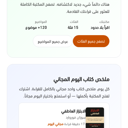
هناك دائماً شيء جديد لاكتشافه. تصفح المكتبة الكاملة
للعثور على قراءتك القادمة.
مكتبتك
الفئات
المواضيع
اقرأ بلا حدود
15 فئة
120+ موضوع
تصفح جميع الفئات
عرض جميع المواضيع
ملخص كتاب اليوم المجاني
كل يوم، ملخص كتاب واحد مجاني بالكامل للقراءة. اشترك
لفتح المكتبة بأكملها — أو استمتع باختيار اليوم مجاناً.
الابتزاز العاطفي
سوزان فوروارد
·
17 دقيقة قراءة
·
مجاني اليوم