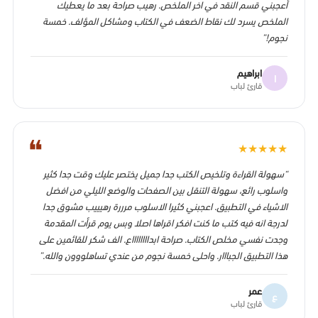
أعجبني قسم النقد في اخر الملخص. رهيب صراحة بعد ما يعطيك
الملخص يسرد لك نقاط الضعف في الكتاب ومشاكل المؤلف. خمسة
نجوم!”
ابراهيم
ا
قارئ لباب
❝
★
★
★
★
★
“سهولة القراءة وتلخيص الكتب جدا جميل يختصر عليك وقت جدا كثير
واسلوب رائع، سهولة التنقل بين الصفحات والوضع الليلي من افضل
الاشياء في التطبيق. اعجبني كثيرا الاسلوب مرررة رهيييب مشوق جدا
لدرجة انه فيه كتب ما كنت افكر اقراها اصلا وبس يوم قرأت المقدمة
وجدت نفسي مخلص الكتاب. صراحة ابدااااااااع. الف شكر للقائمين على
هذا التطبيق الجبااار. واحلى خمسة نجوم من عندي تساهلووون والله.”
عمر
ع
قارئ لباب