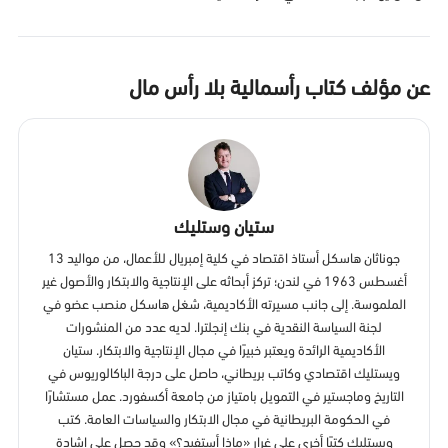
عن مؤلف كتاب رأسمالية بلا رأس مال
ستيان وستليك
جوناثان هاسكل أستاذ اقتصاد في كلية إمبريال للأعمال، من مواليد 13
أغسطس 1963 في لندن؛ تركز أبحاثه على الإنتاجية والابتكار والأصول غير
الملموسة. إلى جانب مسيرته الأكاديمية، شغل هاسكل منصب عضو في
لجنة السياسة النقدية في بنك إنجلترا. لديه عدد من المنشورات
الأكاديمية الرائدة ويعتبر خبيرًا في مجال الإنتاجية والابتكار. ستيان
ويستليك اقتصادي وكاتب بريطاني، حاصل على درجة الباكالوريوس في
التاريخ وماجستير في التمويل بامتياز من جامعة أكسفورد. عمل مستشارًا
في الحكومة البريطانية في مجال الابتكار والسياسات العامة. كتب
ويستليك كتبًا أخرى على غرار «ماذا أستفيد؟» وقد حصل على إشادة