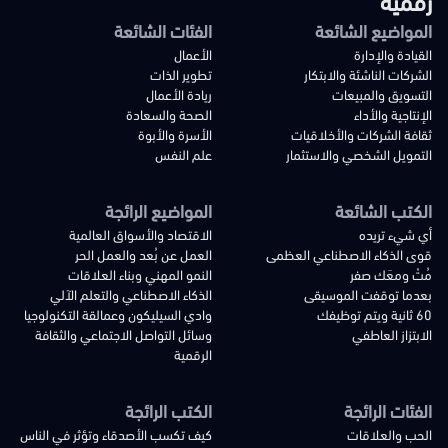
المواضيع الشائعة
الفئات الشائعة
القيادة والإدارة
الأعمال
الشركات الناشئة والابتكار
تطوير الذات
التسويق والمبيعات
ريادة الأعمال
الإنتاجية والأداء
الصحة والسعادة
ثقافة الشركات والأخلاقيات
الأسرة والأبوة
التمويل الشخصي والاستثمار
علم النفس
الكتب الشائعة
المواضيع الرائجة
أي شيء تريده
الاقتصاد والأسواق العالمية
قوى الذكاء الاصطناعي العظمى
العمل عن بُعد والعمل الحر
مُتْ ومعَك صفر
النمو المهني وبناء العلاقات
بعدما توقفت الموسيقى
الذكاء الاصطناعي والتعلم الآلي
60 ثانية ويتم توظيفك
وادي السيليكون وعمالقة التكنولوجيا
الابتزاز العاطفي
وسائل التواصل الاجتماعي والثقافة
الرقمية
الفئات الرائجة
الكتب الرائجة
الحب والعلاقات
كيف تكسب الأصدقاء وتؤثر في الناس