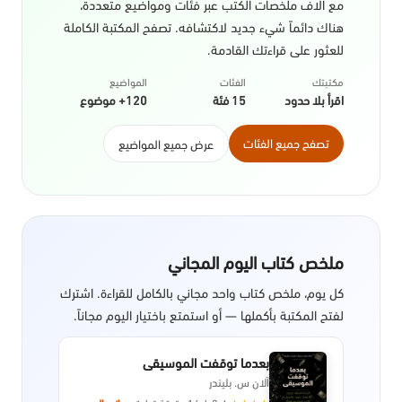
مع آلاف ملخصات الكتب عبر فئات ومواضيع متعددة،
هناك دائماً شيء جديد لاكتشافه. تصفح المكتبة الكاملة
للعثور على قراءتك القادمة.
مكتبتك
الفئات
المواضيع
اقرأ بلا حدود
15 فئة
120+ موضوع
تصفح جميع الفئات
عرض جميع المواضيع
ملخص كتاب اليوم المجاني
كل يوم، ملخص كتاب واحد مجاني بالكامل للقراءة. اشترك
لفتح المكتبة بأكملها — أو استمتع باختيار اليوم مجاناً.
بعدما توقفت الموسيقى
آلان س. بليندر