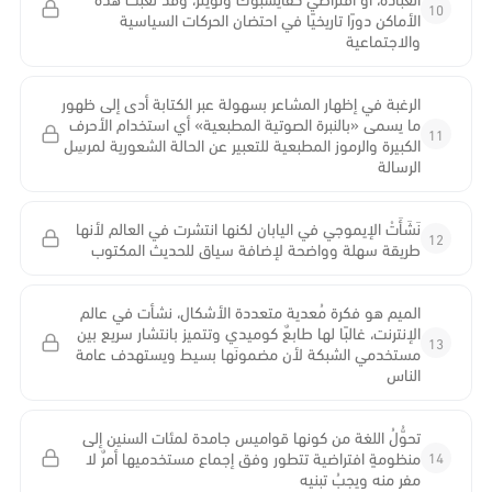
10
الأماكن دورًا تاريخيًا في احتضان الحركات السياسية
والاجتماعية
الرغبة في إظهار المشاعر بسهولة عبر الكتابة أدى إلى ظهور
ما يسمى «بالنبرة الصوتية المطبعية» أي استخدام الأحرف
11
الكبيرة والرموز المطبعية للتعبير عن الحالة الشعورية لمرسِل
الرسالة
نَشَأَتْ الإيموجي في اليابان لكنها انتشرت في العالم لأنها
12
طريقة سهلة وواضحة لإضافة سياق للحديث المكتوب
الميم هو فكرة مُعدية متعددة الأشكال، نشأت في عالم
الإنترنت، غالبًا لها طابعٌ كوميدي وتتميز بانتشار سريع بين
13
مستخدمي الشبكة لأن مضمونَها بسيط ويستهدف عامة
الناس
تحوُّلُ اللغة من كونها قواميس جامدة لمئات السنين إلى
14
منظومةٍ افتراضية تتطور وفق إجماع مستخدميها أمرٌ لا
مفر منه ويجبُ تبنيه