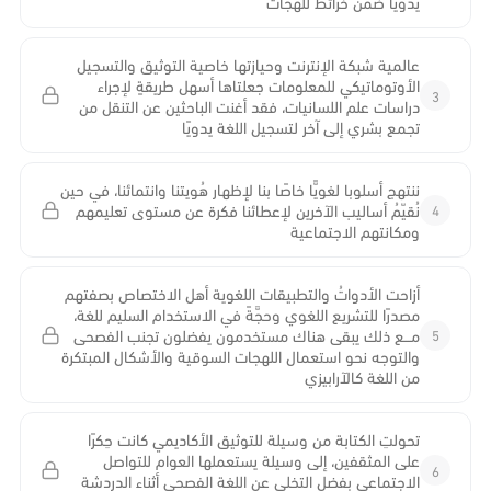
يدويًا ضمن خرائط للهجات
عالمية شبكة الإنترنت وحيازتها خاصية التوثيق والتسجيل
الأوتوماتيكي للمعلومات جعلتاها أسهل طريقةٍ لإجراء
3
دراسات علم اللسانيات، فقد أغنت الباحثين عن التنقل من
تجمع بشري إلى آخر لتسجيل اللغة يدويًا
ننتهج أسلوبا لغويًّا خاصًا بنا لإظهار هُويتنا وانتمائنا، في حين
4
نُقيّمُ أساليب الآخرين لإعطائنا فكرة عن مستوى تعليمهم
ومكانتهم الاجتماعية
أزاحت الأدواتُ والتطبيقات اللغوية أهل الاختصاص بصفتهم
مصدرًا للتشريع اللغوي وحجَّةً في الاستخدام السليم للغة،
5
مـــع ذلك يبقى هناك مستخدمون يفضلون تجنب الفصحى
والتوجه نحو استعمال اللهجات السوقية والأشكال المبتكرة
من اللغة كالآرابيزي
تحولتِ الكتابة من وسيلة للتوثيق الأكاديمي كانت حِكرًا
على المثقفين، إلى وسيلة يستعملها العوام للتواصل
6
الاجتماعي بفضل التخلي عن اللغة الفصحى أثناء الدردشة