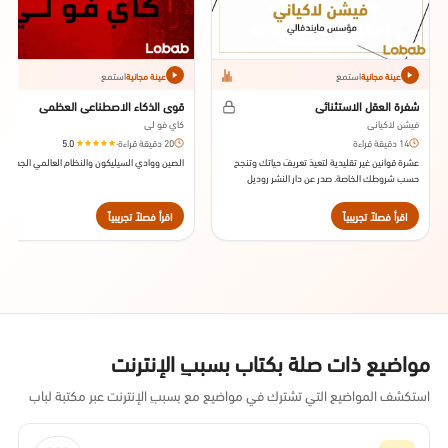
استمع
استمع
عينة مجانية
عينة مجانية
شفرة العقل الاستثنائي
قوى الذكاء الاصطناعي العظمى
فيشن لاكياني
كاي فو لي
14 دقيقة قراءة
20 دقيقة قراءة
·
5.0
عشرة قوانين غير تقليدية لتعيدَ تعريفَ حياتك وتنجح
الصين ووادي السيليكون والنظام العالمي الجديد
حسب شروطك الخاصة. صدر عن دار النشر روديل
بوكس عام 2016.
اقرأ فصلاً تجريبياً
اقرأ فصلاً تجريبياً
مواضيع ذات صلة بكتاب بسببِ الإنترنت
استكشف المواضيع التي تشترك في مواضيع مع بسببِ الإنترنت عبر مكتبة لباب