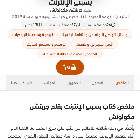
بسببِ الإنترنت
بقلم
جريتشن مكولوتش
استيعابُ القواعد الجديدة للغة. صدر عن دار النشر ريفرهاد بوك سنة 2019.
26
دقيقة قراءة
67
دقيقة استماع
17
فصل
وسائل التواصل الاجتماعي والثقافة الرقمية
البرمجة وهندسة البرمجيات
الأمن السيبراني والقرصنة
الإسلام والمجتمع الحديث
الحقوق المدنية والعدالة الاجتماعية
اقرأ
الملخص
الفصول
الجمهور
المؤلف
كتب ذات صلة
ملخص كتاب بسببِ الإنترنت بقلم جريتشن
مكولوتش
يأخذُنا في رحلة شائِقة للاطلاع عن كثب على طرق استخدامنا للغتنا الأم
أثناء تصفحنا للإنترنت، معتمدًا على دراسة خصائص التطور اللغوي المدفوع