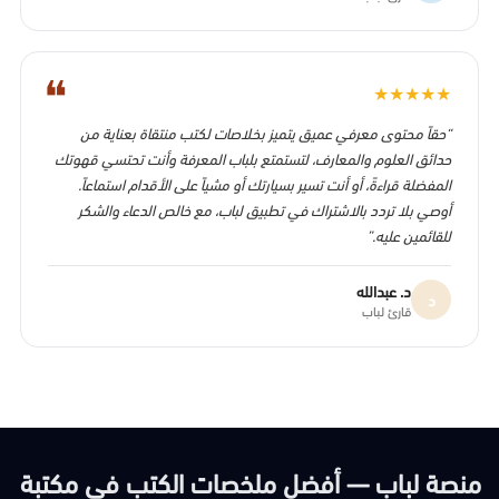
❝
★
★
★
★
★
“حقاً محتوى معرفي عميق يتميز بخلاصات لكتب منتقاة بعناية من
حدائق العلوم والمعارف، لتستمتع بلباب المعرفة وأنت تحتسي قهوتك
المفضلة قراءةً، أو أنت تسير بسيارتك أو مشياً على الأقدام استماعاً.
أوصي بلا تردد بالاشتراك في تطبيق لباب، مع خالص الدعاء والشكر
للقائمين عليه.”
د. عبدالله
د
قارئ لباب
منصة لباب — أفضل ملخصات الكتب في مكتبة