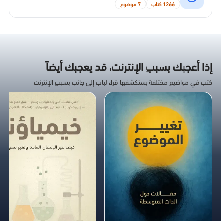
1266 كتاب
7 موضوع
إذا أعجبك بسببِ الإنترنت، قد يعجبك أيضاً
كتب في مواضيع مختلفة يستكشفها قراء لباب إلى جانب بسببِ الإنترنت