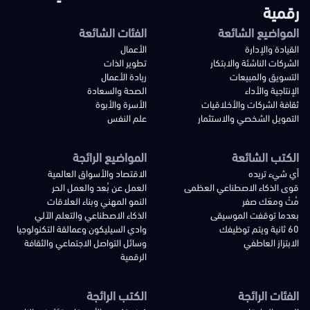
رقمية
المواضيع الشائعة
الفئات الشائعة
القيادة والإدارة
الأعمال
الشركات الناشئة والابتكار
تطوير الذات
التسويق والمبيعات
ريادة الأعمال
الإنتاجية والأداء
الصحة والسعادة
ثقافة الشركات والأخلاقيات
الأسرة والأبوة
التمويل الشخصي والاستثمار
علم النفس
الكتب الشائعة
المواضيع الرائجة
أي شيء تريده
الاقتصاد والأسواق العالمية
قوى الذكاء الاصطناعي العظمى
العمل عن بُعد والعمل الحر
مُتْ ومعَك صفر
النمو المهني وبناء العلاقات
بعدما توقفت الموسيقى
الذكاء الاصطناعي والتعلم الآلي
60 ثانية ويتم توظيفك
وادي السيليكون وعمالقة التكنولوجيا
الابتزاز العاطفي
وسائل التواصل الاجتماعي والثقافة
الرقمية
الفئات الرائجة
الكتب الرائجة