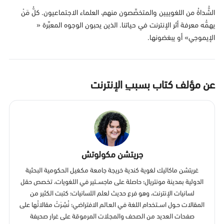
الشُّداةُ من اللغوييين والمتخصِّصون منهم، العلماء الاجتماعيون. كلُّ مَنْ
يهمُّه معرفة أثر الإنترنت في حياتنا. الذين يحبون الوجوه المعبِّرة «
الإيموجي» أو يبغضونها.
عن مؤلف كتاب بسببِ الإنترنت
جريتشن مكولوتش
غريتشن ماكاليك لغوية كندية خريجة جامعة مكغيل الحكومية البحثية
الدولية بمدينة مونتريال؛ حاصلة على ماجســتير في اللغويات، تخصص حقل
لسانيات الإنترنت، وهو فرع حديث لعلم اللسانيات؛ كتبت الكثير من
المقالات حـول اســتخدام اللغة في العـالم الافتراضي؛ نُشِرَتْ مقالاتُها على
صفحات العديد من الصحف والمجلات المرموقة على غرار صحيفة