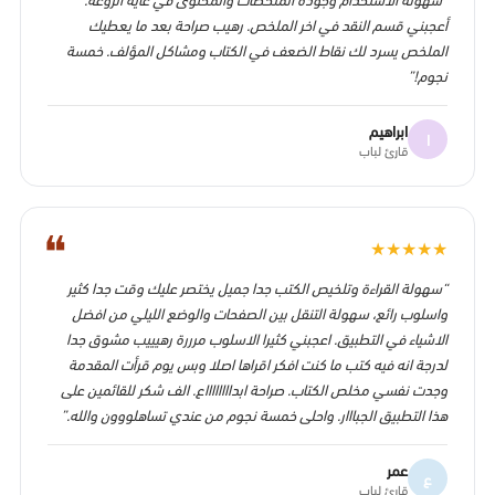
أعجبني قسم النقد في اخر الملخص. رهيب صراحة بعد ما يعطيك
الملخص يسرد لك نقاط الضعف في الكتاب ومشاكل المؤلف. خمسة
نجوم!”
ابراهيم
ا
قارئ لباب
❝
★
★
★
★
★
“سهولة القراءة وتلخيص الكتب جدا جميل يختصر عليك وقت جدا كثير
واسلوب رائع، سهولة التنقل بين الصفحات والوضع الليلي من افضل
الاشياء في التطبيق. اعجبني كثيرا الاسلوب مرررة رهيييب مشوق جدا
لدرجة انه فيه كتب ما كنت افكر اقراها اصلا وبس يوم قرأت المقدمة
وجدت نفسي مخلص الكتاب. صراحة ابدااااااااع. الف شكر للقائمين على
هذا التطبيق الجبااار. واحلى خمسة نجوم من عندي تساهلووون والله.”
عمر
ع
قارئ لباب