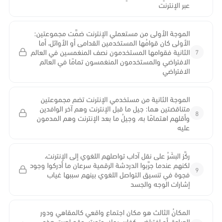
عبر الإنترنت
الموجة الأولى من مستعملي الإنترنت ضمَّت مجموعتين:
الأولى كان قوامُها المستخدمين القدامى أو الأوائل، أما
7
الثانية فقوامها المستخدمون نصف المنغمسين في العالم
الافتراضي والمستخدمون المنغمسون تمامًا في العالم
الافتراضي
الموجة الثانية من مستخدمي الإنترنت تضم مجموعتين
متناقضتين هما: جيل ما قبل الإنترنت وهم آخر الوافدين
8
وأقلهم اهتمامًا به، وجيلُ ما بعد الإنترنت وهم المدمون
عليه
ركَّز البشَرُ على نقل آداب تواصلهم اللغوي إلى الإنترنت،
لكنهم عندما جرَّبوا الدردشة الرقمية سرعان ما أدركوا وجود
9
فجوة في تنسيق التواصل اللغوي بينهم سببها غياب
إشارات الوجه والجسد
المكانُ الثالث هو مكان اجتماع واقعي كالمقاهي ودور
العبادة، أو افتراضي كفايسبوك وتويتر، وقد لعبت هذه