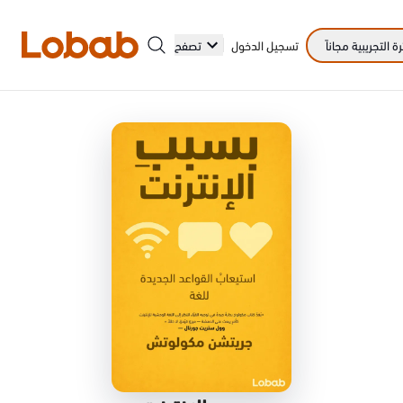
 التجريبية مجاناً
تسجيل الدخول
تصفح
الفئات
أمم!
لا توجد كتب في الرف بعد.