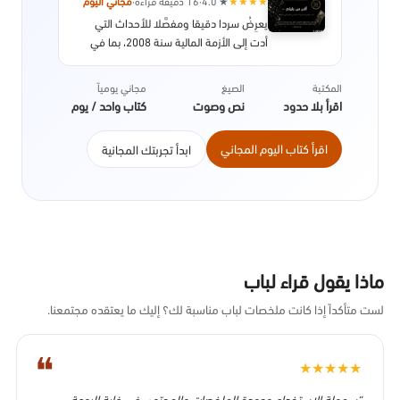
★
★
★
★
★
4.0
·
16 دقيقة قراءة
·
مجاني اليوم
يعرِضُ سردا دقيقا ومفصَّلا للأحداث التي
أدت إلى الأزمة المالية سنة 2008، بما في
ذلك تفاصيل النظام، والسياسات التي سمحت
بحدوث الانهيار الاقتصادي، مع التركيز بشكل
المكتبة
الصيغ
مجاني يومياً
خاص على تداعياتها على الصعيد الدولي. صدر
اقرأ بلا حدود
نص وصوت
كتاب واحد / يوم
عن دار النشر بنجوين سنة 2013.
اقرأ كتاب اليوم المجاني
ابدأ تجربتك المجانية
ماذا يقول قراء لباب
لست متأكداً إذا كانت ملخصات لباب مناسبة لك؟ إليك ما يعتقده مجتمعنا.
❝
★
★
★
★
★
“سهولة الاستخدام وجودة الملخصات والمحتوى في غاية الروعة.