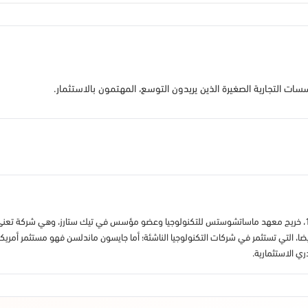
سسات التجارية الصغيرة الذين يريدون التوسع، المهتمون بالاستثمار.
براد فالد كاتب ورائد أعمال أمريكي من مواليد 1965، خريج معهد ماساتشوستس للتكنولوجيا وعضو مؤسس في تيك ستارز
 التي تستثمر في شركات التكنولوجيا الناشئة؛ أما جايسون ماندلسن فهو مستثمر أمريك
الاستثمارية.