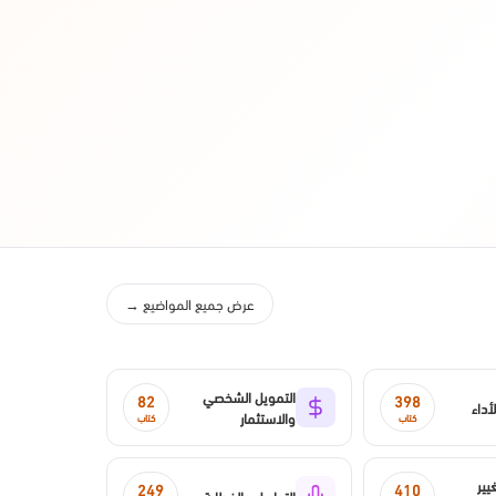
عرض جميع المواضيع →
التمويل الشخصي
82
398
لأداء
والاستثمار
كتاب
كتاب
يير
249
410
التواصل والخطابة