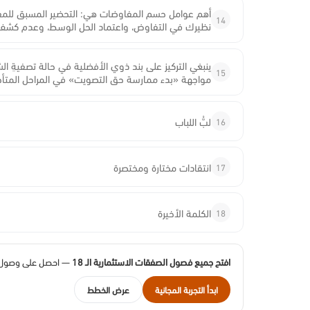
أهم عوامل حسم المفاوضات هي: التحضير المسبق للمفا
14
نظيرك في التفاوض، واعتماد الحل الوسط، وعدم كشف
ينبغي التركيز على بند ذوي الأفضلية في حالة تصفيةِ ا
15
مواجهة «بدء ممارسة حق التصويت» في المراحل المتأخر
16
لبُّ اللباب
17
انتقادات مختارة ومختصرة
18
الكلمة الأخيرة
افتح جميع فصول الصفقات الاستثمارية الـ 18
— احصل على وصول كا
ابدأ التجربة المجانية
عرض الخطط