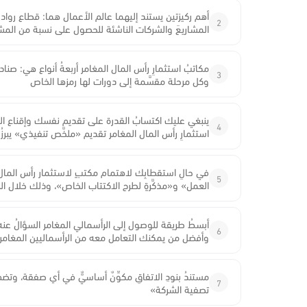
أهم ركيزتين يستند إليهما عالم الأعمال هما: قطاع رواد 
2
المشاريعَ والشركات الناشئة للحصول على نسبة من الم
مكاتبُ استثمارِ رأس المال المغامر أربعةُ أنواع هي: صنا
3
وكل مرحلة مقسَّمة إلى دورات لها رمزها الخاص
ينبغي عليك اكتسابُ القدرة على تقديم نفسك وإقناع 
4
استثمارِ رأس المال المغامر تقديم «ملخَّص تنفيذي» يبر
في حالِ استقطابِك لاهتمام مكتبٍ لاستثمار رأس المال
5
العمل» و«مذكَّرةٍ لطرح الاكتتاب الخاص»، وذلك خلال ال
أبسطُ طريقة للوصول إلى الرأسمالي المغامر السؤالُ عنه،
6
وأفضل من يمكنك التعامل معه من الرأسماليين المغامر
مستندُ بنودِ الاتفاقِ مكوِّنٌ أساسيٌّ في أي صفقة، وتضم ا
7
تصفية الشركة»