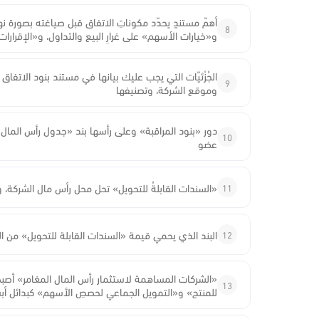
أهمّ مستندٍ يحدّد مكوناتِ الاتفاق قبل صياغته بصورة 
8
و«خيارات الأسهم» على غرارِ البيع والتداول، و«الإقرا
الجُزْئيّات التي يجب عليك بيانها في مستند بنود الاتف
9
وموقع الشركة، وتصنيفها
دور «بنود المراقبة» وعلى رأسها بند «جدول رأس المال
10
عضو
11
«السندات القابلةُ للتحويل» تحل محل رأس مال الشركة، و
12
البند الذي يحمي قيمة «السندات القابلة للتحويل» من 
«الشركات المساهمة لاستثمار رأس المال المغامر» أصبحت
13
للمنتج» و«التمويل الجماعي لحصصِ الأسهم» كبدائل أبس