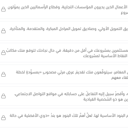
الأعمال الذين يديرون المؤسسات التجارية، وقطاع الرأسماليين الذين يموّلون
شروع
ديق التمويل الأولي، وصناديق تمويل المراحل المبكرة، والمتقدمة، والمتأخرة،
المستثمرين بمشروعك في أقل من دقيقة، في حال نجاحك تتوقع منك مكاتبُ
زُ النقاط الأساسية لمشروعك
 المغامر، سيتوقَّعون منك تقديمَ عرضٍ مرئي مصحوبٍ «بمسوَّدةٍ لخطة
لقاء معهم
 وأقصرُ سبيل إليه التفاعلُ على حساباتِه في مواقع التواصل الاجتماعي،
ين هو ذو الشخصية القيادية
لبنود الأساسية لها، لعلَّ أهمَّ تلكَ البنودِ هو بندُ «ذوي الأفضلية في حالة