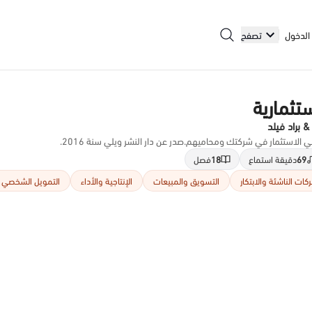
الدخول
تصفح
تثمارية
براد فيلد
في الاستثمار في شركتك ومحاميهم.صدر عن دار النشر ويلي سنة 2016.
69
دقيقة استماع
18
فصل
كات الناشئة والابتكار
التسويق والمبيعات
الإنتاجية والأداء
التمويل الشخصي و