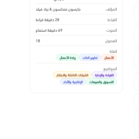
المؤلف
جايسون مندلسون & براد فيلد
القراءة
28 دقيقة قراءة
الصوت
69 دقيقة استماع
الفصول
18
الفئة
الأعمال
تطوير الذات
ريادة الأعمال
المواضيع
القيادة والإدارة
الشركات الناشئة والابتكار
التسويق والمبيعات
الإنتاجية والأداء