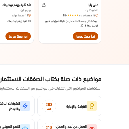
علي بابا
60 ثانية ويتم توظيفك
دنكان كلارك
روبين راين
16 دقيقة قراءة
·
5.0
12 دقيقة قراءة
البيت الذي بناه جاك ما. صدَر عن دارِ النشرِ إيكو، هاربر
60 ثانية ويتم توظيفك
كولينز سنة 2016.
اقرأ فصلاً تجريبياً
اقرأ فصلاً تجريبياً
مواضيع ذات صلة بكتاب الصفقات الاستثماري
استكشف المواضيع التي تشترك في مواضيع مع الصفقات الاستثمارية ع
الشركات الناشئ
283
القيادة والإدارة
والابتكار
كتاب
العمل عن بُعد والعمل
النمو المهني وب
218