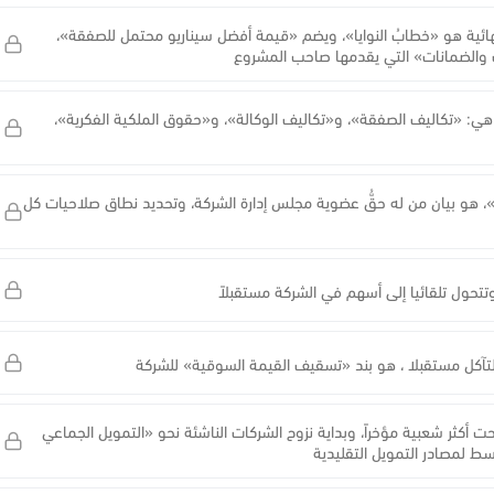
نهائية هو «خطابُ النوايا»، ويضم «قيمة أفضل سيناريو محتمل للصفقة»،
رات والضمانات» التي يقدمها صاحب المشروع
اق هي: «تكاليف الصفقة»، و«تكاليف الوكالة»، و«حقوق الملكية الفكرية»،
»، هو بيان من له حقُّ عضوية مجلس إدارة الشركة، وتحديد نطاق صلاحيات كل
تتحول تلقائيا إلى أسهم في الشركة مستقبلاً
التآكل مستقبلا ، هو بند «تسقيف القيمة السوقية» للشركة
 أكثر شعبية مؤخراً، وبداية نزوح الشركات الناشئة نحو «التمويل الجماعي
ط لمصادر التمويل التقليدية