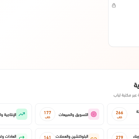
ة
بر مكتبة لباب
ة
177
266
التسويق والمبيعات
الإنتاجية وا
كتاب
كتاب
ناء
البلوكتشين والعملات
العادات وتغ
141
279