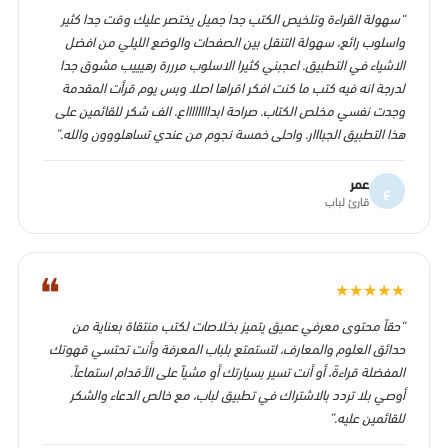
“سهولة القراءة وتلخيص الكتب جدا جميل يختصر عليك وقت جدا كثير
واسلوب رائع، سهولة التنقل بين الصفحات والوضع الليلي من افضل
الاشياء في التطبيق. اعجبني كثيرا الاسلوب مرررة رهيييب مشوق جدا
لدرجة انه فيه كتب ما كنت افكر اقراها اصلا وبس يوم قرأت المقدمة
وجدت نفسي مخلص الكتاب. صراحة ابدااااااااع. الف شكر للقائمين على
هذا التطبيق الجبااار. واحلى خمسة نجوم من عندي تساهلووون والله.”
عمر
ع
قارئ لباب
❝
★
★
★
★
★
“حقاً محتوى معرفي عميق يتميز بخلاصات لكتب منتقاة بعناية من
حدائق العلوم والمعارف، لتستمتع بلباب المعرفة وأنت تحتسي قهوتك
المفضلة قراءةً، أو أنت تسير بسيارتك أو مشياً على الأقدام استماعاً.
أوصي بلا تردد بالاشتراك في تطبيق لباب، مع خالص الدعاء والشكر
للقائمين عليه.”