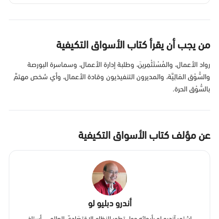
من يجب أن يقرأ كتاب الأسواق التكيفية
رواد الأعمال، والمُسْتَثْمِرينَ، وطلبة إدارة الأعمال، وسماسرة البورصة
والسُّوْق المَالِيَّة، والمديرون التنفيذيون وقادة الأعمال، وأي شخص مهتمِّ
بالسُّوْق الحرة.
عن مؤلف كتاب الأسواق التكيفية
أندرو دبليو لو
اشتهر آندرو لو بأبحاثه حول تطور النظام الاقتِصَادِيّ العالمي. أستاذ