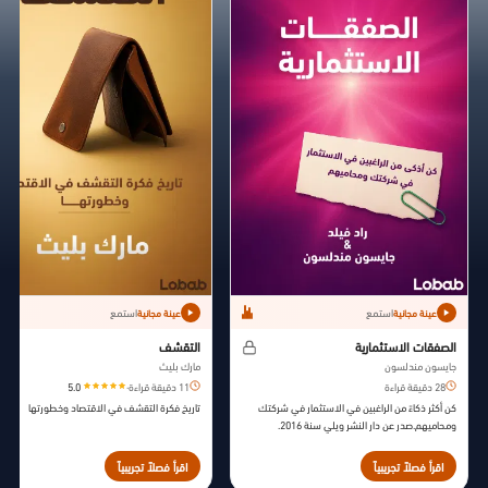
استمع
استمع
عينة مجانية
عينة مجانية
الصفقات الاستثمارية
التقشف
جايسون مندلسون
مارك بليث
28 دقيقة قراءة
11 دقيقة قراءة
·
5.0
كن أكثر ذكاءً من الراغبين في الاستثمار في شركتك
تاريخ فكرة التقشف في الاقتصاد وخطورتها
ومحاميهم.صدر عن دار النشر ويلي سنة 2016.
اقرأ فصلاً تجريبياً
اقرأ فصلاً تجريبياً