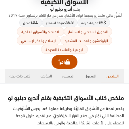
الأسواق التكيفية
بقلم
أندرو دبليو لو
تَّطَوُّر مَالِي متسارع بسرعة توارد الأفكار. صدر عن دار النشر برنستون سنة 2019.
15
دقيقة قراءة
38
دقيقة استماع
14
فصل
التمويل الشخصي والاستثمار
الاقتصاد والأسواق العالمية
البلوكتشين والعملات المشفرة
الإسلام والفكر الإسلامي
الرواقية والفلسفة القديمة
اقرأ
الملخص
الفصول
الجمهور
المؤلف
كتب ذات صلة
ملخص كتاب الأسواق التكيفية بقلم أندرو دبليو لو
يقدم لمحة عن الأسْوَاق المَالِيَّة وطريقة عملها، كما يدرس السُّلُوْكيات
المختلفة التي تؤثر في صنع القرار الاقتِصَادِيّ، مع تقديم حلول ناجعة
للقضاء على الأزمات المَالِيَّة العالمية والرقي بالاقتصاد.