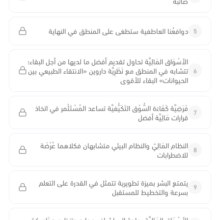
صائبة
5
دوافعُنا العاطفية ستطغى على المنطق في النهاية
الأسْوَاق المَالِيَّة تحاول تقديم أفضل ما لديها من أجل البقاء؛
6
تتشابه في المنطق مع نَظَرِيَّة داروين «الانتقاء الطبيعي بين
الحيوانات» البقاء للأقوى
فَرَضِيَّة كَفَاءَة السُّوْق التَكَيُّفيَّة تساعد المُسْتَثْمر في اتخاذ
7
قرارات مَالِيَّة أفضل
النظام المَالِيّ والنظام البيئي متشابهان فكلاهما عُرْضَة
8
للاضطرابات
يتمتع البشر بميزة تطويرية تتمثل في القدرة على التعلم
9
بسرعة والتخطيط للمستقبل
الأسْوَاق المَالِيَّة بحاجة إلى إشراف محايد وتنظيم دِينَامِيكِيّ