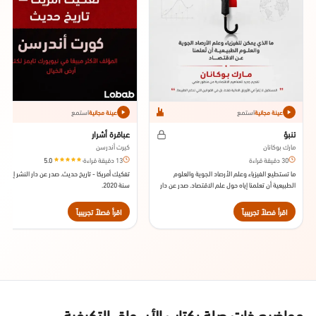
استمع
استمع
عينة مجانية
عينة مجانية
تنبؤ
عباقرة أشرار
مارك بوكانان
كيرت أندرسن
30 دقيقة قراءة
13 دقيقة قراءة
·
5.0
ما تستطيع الفيزياء وعلم الأرصاد الجوية والعلوم
تفكيك أمريكا - تاريخ حديث. صدر عن دار النشر إيبوري
الطبيعية أن تعلمنا إياه حول علم الاقتصاد. صدر عن دار
سنة 2020.
النشر بلومزبيري سنة 2013.
اقرأ فصلاً تجريبياً
اقرأ فصلاً تجريبياً
مواضيع ذات صلة بكتاب الأسواق التكيفية