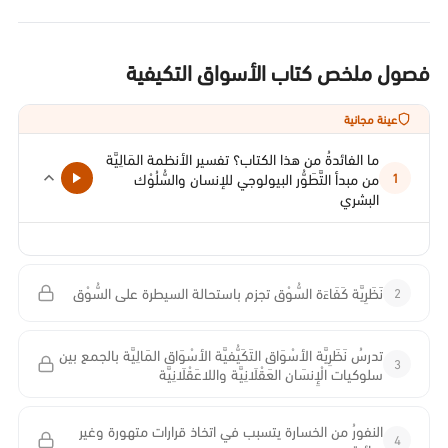
فصول ملخص كتاب الأسواق التكيفية
عينة مجانية
ما الفائدةُ من هذا الكتاب؟ تفسير الأنظمة المَالِيَّة
من مبدأ التَّطَوُّر البيولوجي للإنسان والسُّلُوْك
1
البشري
2
نَظَرِيَّة كَفَاءَة السُّوْق تجزم باستحالة السيطرة على السُّوْق
تدرسُ نَظَرِيَّة الأسْوَاق التَكَيُّفيَّة الأسْوَاق المَالِيَّة بالجمع بين
3
سلوكيات الْإِنسَان العَقْلَانِيَّة واللاعَقْلَانِيَّة
النفورُ من الخسارة يتسبب في اتخاذ قرارات متهورة وغير
4