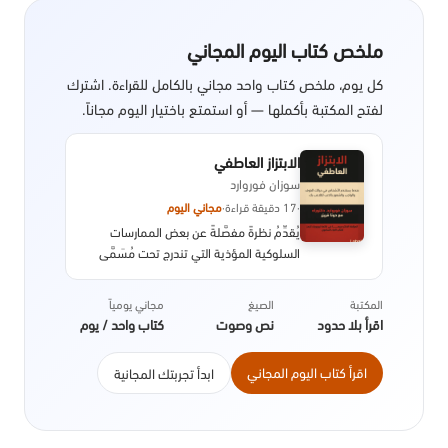
ملخص كتاب اليوم المجاني
كل يوم، ملخص كتاب واحد مجاني بالكامل للقراءة. اشترك
لفتح المكتبة بأكملها — أو استمتع باختيار اليوم مجاناً.
الابتزاز العاطفي
سوزان فوروارد
·
17 دقيقة قراءة
·
مجاني اليوم
يُقدِّمُ نظرةً مفصَّلةً عن بعض الممارسات
السلوكية المؤذية التي تندرج تحت مُسَمَّى
الابْتِزَازِ الْعَاطِفِيِّ، والمُسْتعمَلَة بهدف التَّلَاعُب
النَّفْسِيّ والتّحَكُّم في قرارات الغير. حَيْثُ
المكتبة
الصيغ
مجاني يومياً
يوضِّحُ ماهية هَذِهِ التَّلَاعُبات وكيفية تجنبها
اقرأ بلا حدود
نص وصوت
كتاب واحد / يوم
مع إعطاء أمثلة عملية ونصائح جوهرية
تسمح للضحايا باستعادة زمام الْأُمُوْر واسترجاع
اقرأ كتاب اليوم المجاني
ابدأ تجربتك المجانية
تقديرهم لذواتهم.