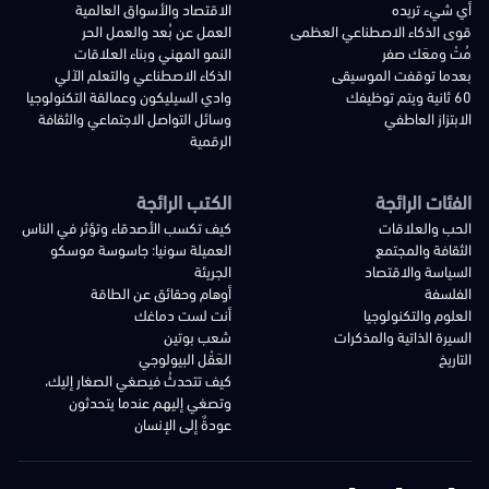
أي شيء تريده
الاقتصاد والأسواق العالمية
قوى الذكاء الاصطناعي العظمى
العمل عن بُعد والعمل الحر
مُتْ ومعَك صفر
النمو المهني وبناء العلاقات
بعدما توقفت الموسيقى
الذكاء الاصطناعي والتعلم الآلي
60 ثانية ويتم توظيفك
وادي السيليكون وعمالقة التكنولوجيا
الابتزاز العاطفي
وسائل التواصل الاجتماعي والثقافة
الرقمية
الفئات الرائجة
الكتب الرائجة
الحب والعلاقات
كيف تكسب الأصدقاء وتؤثر في الناس
الثقافة والمجتمع
العميلة سونيا: جاسوسة موسكو
السياسة والاقتصاد
الجريئة
الفلسفة
أوهام وحقائق عن الطاقة
العلوم والتكنولوجيا
أنت لست دماغك
السيرة الذاتية والمذكرات
شعب بوتين
التاريخ
العَقْل البيولوجي
كيف تتحدثُ فيصغي الصغار إليك،
وتصغي إليهم عندما يتحدثون
عودةٌ إلى الإنسان