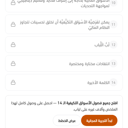
10
لمواجهة التحديات
يمكن لفَرَضِيَّة الأسْوَاق التَكَيُّفيَّة أن تخلق تحسينات تتجاوز
11
النظام المَالِيّ
12
لُبُّ الْلُّباب
13
انتقادات مختارة ومختصرة
14
الكلمة الأخيرة
افتح جميع فصول الأسواق التكيفية الـ 14
— احصل على وصول كامل لهذا
الملخص وآلاف غيره على لباب.
ابدأ التجربة المجانية
عرض الخطط