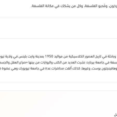
مؤرخون، ومُحبو الفلسفة، وكل من يشكك في مكانة الفلسفة.
ريبيكا نيوبيرجر غولدشتاين فيلسوفة، وكاتِبة، وروائية، وباحثة في تار
سفة في جامعة بيرنارد؛ نشرت العديد من الكتب والروايات من بينها «صراع العقل وال
ز، وهافينجتون بوست، وغيرها، كذلك ألقت محاضرات عدة في جامعة نيويورك وهي عضوة ف
ل