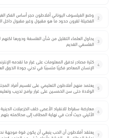
وضع الفيلسوف اليوناني أفلاطون حجر أساس الفكر الغ
2
الفضيلة لقرون حدود ما هو مقبول وغير مقبول داخل الع
يحاول العلماء التقليل من شأن الفلسفة ودورها لكنهم ل
3
الفلسفي القديم
كثرة مصادر تدفق المعلومات على غرار ما تقدمه الإنت
4
الإنسان المعاصر فكريًا متسببًا في تدني جودة الذوق ال
يعتمد منهج أفلاطون التعليمي على تقسيم أفراد المجت
5
الولادة حتى سن الخمسين على غرار برامج تدريب وتعليم
معارضة سقراط للانقياد الأعمى خلف الخزعبلات الدينية وا
6
الأثيني حيث أدت في نهاية المطاف إلى محاكمته بتهم 
يعتقد أفلاطون أن الحب ينبغي أن يكون قوة موجهة نحو
7
نهاية المطاف إلى الخيانة وأنواع شتى من الجنون كجنون 