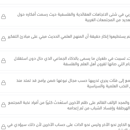
ربي في شتى الاتجاهات العقائدية والفلسفية حيث رسمت أفكاره حول
ديد من المجتمعات الغربية
م يستطيعوا إنكار حقيقة أن المنهج العلمي الحديث مبني على مبادئ التفكير
رنت، تسببت في طغيان ما يسمى بالذكاء الجماعي الذي حال دون استقلال
عام التي صانها لقرون أهل العلم والفلسفة
مع إلى فئات يجري تدريبها حسب مجال نبوغها ضمن برامج قد تمتد منذ
 النخب العلمية والسياسية
لمجد الزائف القائم على ظلم الآخرين استعْدتْ كثيرًا من أفراد نخبة المجتمع
الهرطقة وإفساد الشباب من ثم إعدامه
 الخارج نحو الآخر وليس نحو الذات على حساب الآخرين لأن ذلك سيؤدي في
الارتياب