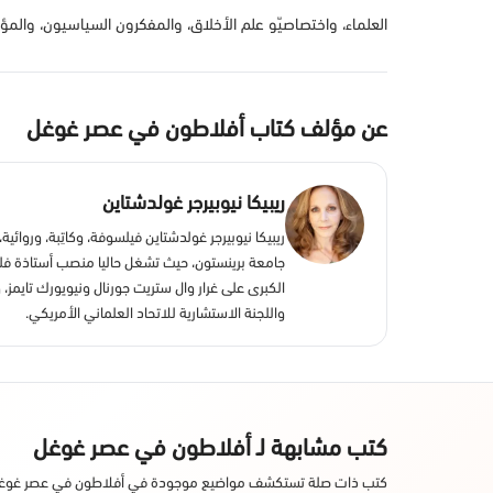
العلماء، واختصاصيّو علم الأخلاق، والمفكرون السياسيون، وال
عن مؤلف كتاب أفلاطون في عصر غوغل
ريبيكا نيوبيرجر غولدشتاين
جامعة برينستون، حيث تشغل حاليا منصب أستاذة فل
الكبرى على غرار وال ستريت جورنال ونيويورك تايم
واللجنة الاستشارية للاتحاد العلماني الأمريكي.
كتب مشابهة لـ أفلاطون في عصر غوغل
كتب ذات صلة تستكشف مواضيع موجودة في أفلاطون في عصر غوغ