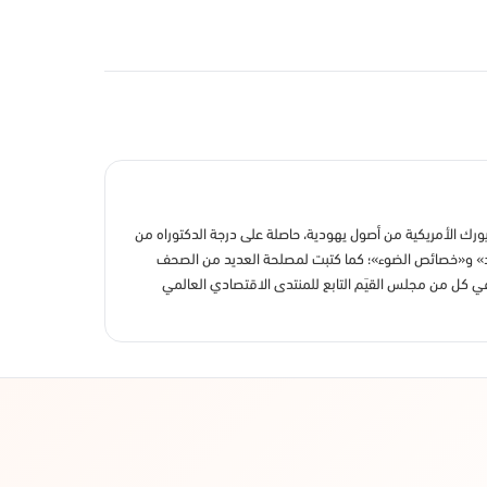
يخ العصور الكلاسيكية من مواليد 1950 بمدينة وايت بلينس في ولاية نيويورك الأمريكية من أصول يهودية، حاصلة على درجة الدكتوراه من
جسد» و«خصائص الضوء»؛ كما كتبت لمصلحة العديد من الصحف
ي كل من مجلس القيَم التابع للمنتدى الاقتصادي العالمي