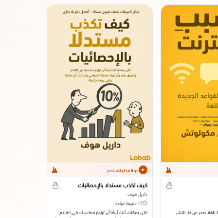
است
عينة مجانية
ديموقراطية الن
توماس دي سيلي
13 دقيقة قراءة
·
صدر عن مطبعة جامعة 
استمع
عينة مجانية
كيف تكذب مستدلا بالإحصائيات
داريل هوف
17 دقيقة قراءة
 للغة. صدر عن دار النشر
الآن يمكنك أنت أيضًا أن تراوغ محاسبِك في الكلام