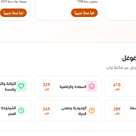
بينغوين سنة 1998
ريفرهاد بوك سنة 2019.
اقرأ فصلاً تجريبياً
اقرأ فصلاً تجريبياً
غوغل
ل عبر مكتبة لباب
اللياقة وال
329
410
السعادة والرفاهية
والصحة
كتاب
كتاب
سفة
الوجودية ومعنى
الشيخوخة 
249
289
الحياة
العمر
كتاب
كتاب