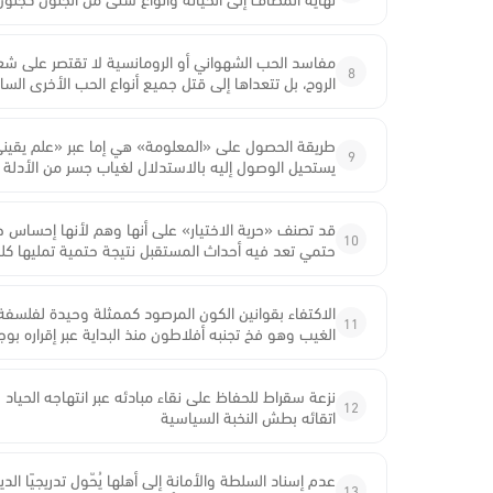
مفاسد الحب الشهواني أو الرومانسية لا تقتصر على ش
8
الروح، بل تتعداها إلى قتل جميع أنواع الحب الأخرى الس
طريقة الحصول على «المعلومة» هي إما عبر «علم يقي
9
يستحيل الوصول إليه بالاستدلال لغياب جسر من الأدلة
قد تصنف «حرية الاختيار» على أنها وهم لأنها إحساس
10
حتمي تعد فيه أحداث المستقبل نتيجة حتمية تمليها كل
الاكتفاء بقوانين الكون المرصود كممثلة وحيدة لفلسفة ال
11
الغيب وهو فخ تجنبه أفلاطون منذ البداية عبر إقراره ب
نزعة سقراط للحفاظ على نقاء مبادئه عبر انتهاجه الحياد 
12
اتقائه بطش النخبة السياسية
عدم إسناد السلطة والأمانة إلى أهلها يُحّول تدريجيًا 
13