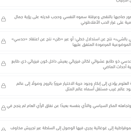
عور صاحبها بالنقص وعرقلة سموه النفسي وحجب قدرته على رؤية جمال
امية على غرار الحب الأفلاطوني
ني بالشيء» نتج عن استدلال خطي؛ أو عبر «ظن» نتج عن اعتقاد «حدسي»
 الموضوعية المرصودة المتفق عليها
 حدسي ذو طابع عشوائي لكائن فيزيائي يعيش داخل كون فيزيائي ذي طابع
ية أحداث الماضي
علوم يؤدي إلى إنكار وجود حرية الاختيار مرورًا بالروح وصولًا إلى عالم
وجود عالم غيب مستقل أسماه عالم المثل
وتجاهله المكر السياسي والنأي بنفسه بعيدًا عن نفاق الرأي العام لم ينجح في
الديموقراطية إلى غوغائية يجري فيها الوصول إلى السلطة عبر تجييش مخاوف