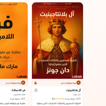
استمع
استمع
عينة مجانية
عينة مجانية
آل بلانتاجينيت
فن اللامبالاة
دان جونز
مارك مانسون
29 دقيقة قراءة
·
5.0
18 دقيقة قراءة
الملوكُ المحاربونَ والملِكاتُ المحاربات، الذين صنعُوا
مقاربة غير متوقّعة لعيش حياة 