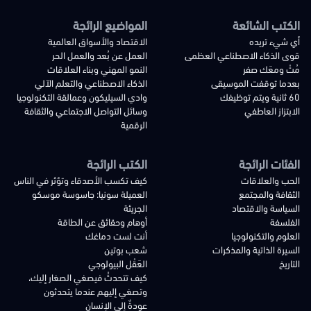
الكتب الشائعة
المواضيع الرائجة
أي شيء تريده
الاقتصاد والأسواق العالمية
قوى الذكاء الاصطناعي العظمى
العمل عن بُعد والعمل الحر
مُتْ ومعَك صفر
النمو المهني وبناء العلاقات
بعدما توقفت الموسيقى
الذكاء الاصطناعي والتعلم الآلي
60 ثانية ويتم توظيفك
وادي السيليكون وعمالقة التكنولوجيا
الابتزاز العاطفي
وسائل التواصل الاجتماعي والثقافة
الرقمية
الفئات الرائجة
الكتب الرائجة
الحب والعلاقات
كيف تكسب الأصدقاء وتؤثر في الناس
الثقافة والمجتمع
العميلة سونيا: جاسوسة موسكو
السياسة والاقتصاد
الجريئة
الفلسفة
أوهام وحقائق عن الطاقة
العلوم والتكنولوجيا
أنت لست دماغك
السيرة الذاتية والمذكرات
شعب بوتين
التاريخ
العَقْل البيولوجي
كيف تتحدثُ فيصغي الصغار إليك،
وتصغي إليهم عندما يتحدثون
عودةٌ إلى الإنسان