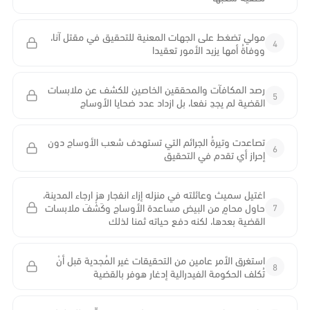
مولي تضغط على الجهات المعنية للتحقيق في مقتل آنا،
4
ووفاةُ أمها يزيد الأمور تعقيدا
رصد المكافآت والمحققين الخاصين للكشف عن ملابسات
5
القضية لم يجدِ نفعا، بل ازداد عدد ضحايا الأوساج
تصاعدت وتيرةُ الجرائم التي تستهدف شعب الأوساج دون
6
إحراز أي تقدم في التحقيق
اغتيل سميث وعائلته في منزله إزاء انفجار هز ارجاء المدينة،
7
حاول محامٍ من البيض مساعدة الأوساج وكَشْفَ ملابسات
القضية بعدها، لكنه دفع حياته ثمنا لذلك
استغرق الأمر عامين من التحقيقات غير المُجدية قبل أنْ
8
تُكلف الحكومة الفيدرالية إدغار هوفر بالقضية