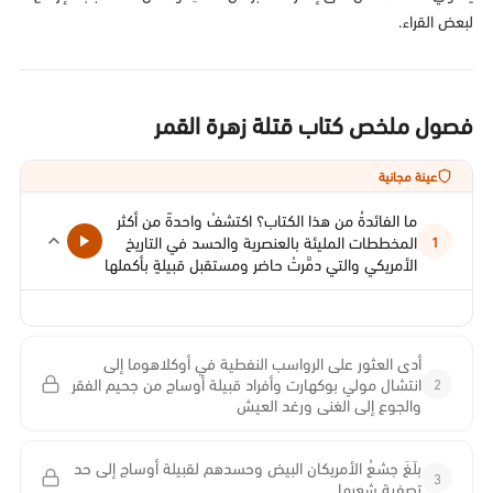
لبعض القراء.
فصول ملخص كتاب قتلة زهرة القمر
عينة مجانية
ما الفائدةُ من هذا الكتاب؟ اكتشفْ واحدةً من أكثر
المخططات المليئة بالعنصرية والحسد في التاريخ
1
الأمريكي والتي دمَّرتْ حاضر ومستقبل قبيلةٍ بأكملها
أدى العثور على الرواسب النفطية في أوكلاهوما إلى
2
انتشال مولي بوكهارت وأفراد قبيلة أوساج من جحيم الفقر
والجوع إلى الغنى ورغد العيش
بلَغَ جشعُ الأمريكان البيض وحسدهم لقبيلة أوساج إلى حد
3
تصفية شعبها