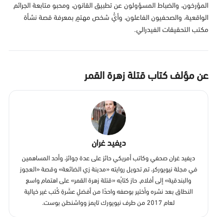
المؤرخون، والضباط المسؤولون عن تطبيق القانون، ومحبو متابعة الجرائم
الواقعية، والصحفيون الفاعلون، وأيُّ شخص مهتمٍ بمعرفة قصة نشأة
مكتب التحقيقات الفيدرالي.
عن مؤلف كتاب قتلة زهرة القمر
ديفيد غران
ديفيد غران صحفي وكاتب أمريكي حائز على عدة جوائز، وأحد المساهمين
في مجلة نيويوركر، تم تحويل روايته «مدينة زي الضائعة» وقصة «العجوز
والبندقية» إلى أفلام. حاز كتابُه «قتلة زهرة القمر» على اهتمام واسع
النطاق بعد نشره واُختير بوصفه واحدًا من أفضلِ عشَرةِ كُتب غير خيالية
لعام 2017 من طرف نيويورك تايمز وواشنطن بوست.