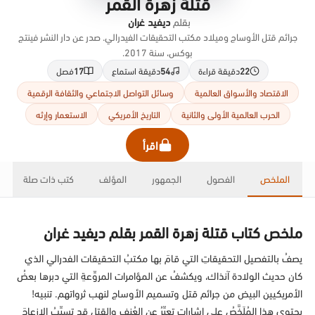
قتلة زهرة القمر
بقلم
ديفيد غران
جرائم قتل الأوساج وميلاد مكتب التحقيقات الفيدرالي. صدر عن دار النشر فينتج
بوكس، سنة 2017.
22
دقيقة قراءة
54
دقيقة استماع
17
فصل
الاقتصاد والأسواق العالمية
وسائل التواصل الاجتماعي والثقافة الرقمية
الحرب العالمية الأولى والثانية
التاريخ الأمريكي
الاستعمار وإرثه
اقرأ
الملخص
الفصول
الجمهور
المؤلف
كتب ذات صلة
ملخص كتاب قتلة زهرة القمر بقلم ديفيد غران
يصفُ بالتفصيل التحقيقاتِ التي قامَ بها مكتبُ التحقيقات الفدرالي الذي
كان حديث الولادة آنذاك، ويكشفُ عن المؤامرات المروِّعةِ التي دبرها بعضُ
الأمريكيين البيض من جرائم قتل وتسميم الأوساج لنهب ثرواتهم. تنبيه!
يحتوي هذا المُلَخَّصُ على إشارات تعبِّرُ عن العُنفِ والقتل قد تسبِّبُ الإزعاجَ