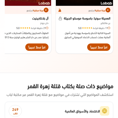
استمع
استمع
عينة مجانية
عينة مجانية
العميلة سونيا: جاسوسة موسكو الجريئة
آل بلانتاجينيت
بن ماكنتاير
دان جونز
19 دقيقة قراءة
·
5.0
29 دقيقة قراءة
·
5.0
السيرة الذاتية لأخطرِ جاسوسة يهودية من أصول
الملوكُ المحاربونَ والملِكاتُ المحاربات، الذين صنعُوا
ألمانية عملت لحساب الاتحاد السوفياتي السابق،
إنجلترا. صدر عن دار النشر هاربر كولينز سنة 2012.
ودوافعها العقائدية. صدر عن دار النشر كراون 2020.
اقرأ فصلاً تجريبياً
اقرأ فصلاً تجريبياً
مواضيع ذات صلة بكتاب قتلة زهرة القمر
استكشف المواضيع التي تشترك في مواضيع مع قتلة زهرة القمر عبر مكتبة لباب
249
الاقتصاد والأسواق العالمية
كتاب