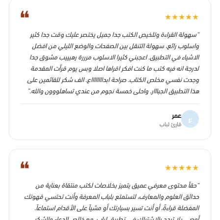
❝
★
★
★
★
★
“سهولة القراءة وتلخيص الكتب جدا جميل يختصر عليك وقت جدا كثير
واسلوب رائع، سهولة التنقل بين الصفحات والوضع الليلي من افضل
الاشياء في التطبيق. اعجبني كثيرا الاسلوب مرررة رهيييب مشوق جدا
لدرجة انه فيه كتب ما كنت افكر اقراها اصلا وبس يوم قرأت المقدمة
وجدت نفسي مخلص الكتاب. صراحة ابدااااااااع. الف شكر للقائمين على
هذا التطبيق الجبااار. واحلى خمسة نجوم من عندي تساهلووون والله.”
عمر
ع
قارئ لباب
❝
★
★
★
★
★
“حقاً محتوى معرفي عميق يتميز بخلاصات لكتب منتقاة بعناية من
حدائق العلوم والمعارف، لتستمتع بلباب المعرفة وأنت تحتسي قهوتك
المفضلة قراءةً، أو أنت تسير بسيارتك أو مشياً على الأقدام استماعاً.
أوصي بلا تردد بالاشتراك في تطبيق لباب، مع خالص الدعاء والشكر