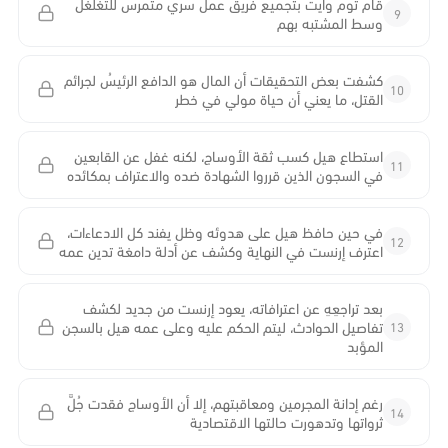
قام توم وايت بتجميع فريق عمل سري متمرِّس للتغلغل
9
وسط المشتبه بهم
كشفت بعض التحقيقات أن المال هو الدافع الرئيسُ لجرائم
10
القتل، ما يعني أن حياة مولي في خطر
استطاع هيل كسب ثقة الأوساج، لكنه غفل عن القابعين
11
في السجون الذين قرروا الشهادة ضده والاعتراف بمكائده
في حين حافظ هيل على هدوئه وظل يفند كل الادعاءات،
12
اعترف إرنست في النهاية وكشف عن أدلة دامغة تدين عمه
بعد تراجعِهِ عن اعترافاته، يعود إرنست من جديد لكشف
13
تفاصيل الحوادث، ليتم الحكم عليه وعلى عمه هيل بالسجن
المؤبد
رغم إدانة المجرمين ومعاقبتهم، إلا أن الأوساج فقدت جُلَّ
14
ثرواتها وتدهورت حالتها الاقتصادية