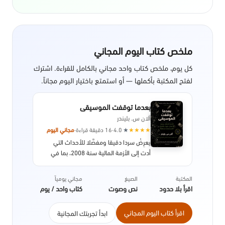
ملخص كتاب اليوم المجاني
كل يوم، ملخص كتاب واحد مجاني بالكامل للقراءة. اشترك
لفتح المكتبة بأكملها — أو استمتع باختيار اليوم مجاناً.
بعدما توقفت الموسيقى
آلان س. بليندر
★
★
★
★
★
4.0
·
16 دقيقة قراءة
·
مجاني اليوم
يعرِضُ سردا دقيقا ومفصَّلا للأحداث التي
أدت إلى الأزمة المالية سنة 2008، بما في
ذلك تفاصيل النظام، والسياسات التي سمحت
بحدوث الانهيار الاقتصادي، مع التركيز بشكل
المكتبة
الصيغ
مجاني يومياً
خاص على تداعياتها على الصعيد الدولي. صدر
اقرأ بلا حدود
نص وصوت
كتاب واحد / يوم
عن دار النشر بنجوين سنة 2013.
اقرأ كتاب اليوم المجاني
ابدأ تجربتك المجانية