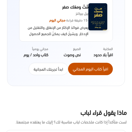
مُتْ ومعَك صفر
بيل بيركنز
·
15 دقيقة قراءة
·
مجاني اليوم
يعرض فوائدَ الإكثار من الإنفاق والتقليل من
الإدخار. ويشرحُ كيف يمكنُ للجميع الحصول
على مزيد من المتعة من أموالهم وتجنُّبِ
الادخار للمستقبل.
المكتبة
الصيغ
مجاني يومياً
اقرأ بلا حدود
نص وصوت
كتاب واحد / يوم
اقرأ كتاب اليوم المجاني
ابدأ تجربتك المجانية
ماذا يقول قراء لباب
لست متأكداً إذا كانت ملخصات لباب مناسبة لك؟ إليك ما يعتقده مجتمعنا.