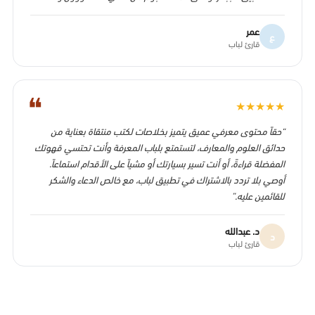
عمر
ع
قارئ لباب
❝
★
★
★
★
★
“حقاً محتوى معرفي عميق يتميز بخلاصات لكتب منتقاة بعناية من
حدائق العلوم والمعارف، لتستمتع بلباب المعرفة وأنت تحتسي قهوتك
المفضلة قراءةً، أو أنت تسير بسيارتك أو مشياً على الأقدام استماعاً.
أوصي بلا تردد بالاشتراك في تطبيق لباب، مع خالص الدعاء والشكر
للقائمين عليه.”
د. عبدالله
د
قارئ لباب