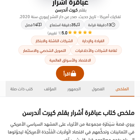
عباقرة أشرار
بقلم
كيرت أندرسن
تفكيك أمريكا - تاريخ حديث. صدر عن دار النشر إيبوري سنة 2020.
13
دقيقة قراءة
35
دقيقة استماع
14
فصل
5.0
(1 تقييم)
القيادة والإدارة
الشركات الناشئة والابتكار
ثقافة الشركات والأخلاقيات
التمويل الشخصي والاستثمار
الاقتصاد والأسواق العالمية
اقرأ
الملخص
الفصول
الجمهور
المؤلف
كتب ذات صلة
ملخص كتاب عباقرة أشرار بقلم كيرت أندرسن
يروي قصةَ سَيْطَرَة مجموعة من الأثرياء على المشهد السياسي الأمريكي
في الثمانينات وتحكُّمهم في اقتصاد الْوِلَايات الْمُتَّحِدَة الْأمرِيكيَّة ليحوّلوها
إلى بلد يخدم مصالحهم قبل كل شيء آخر.