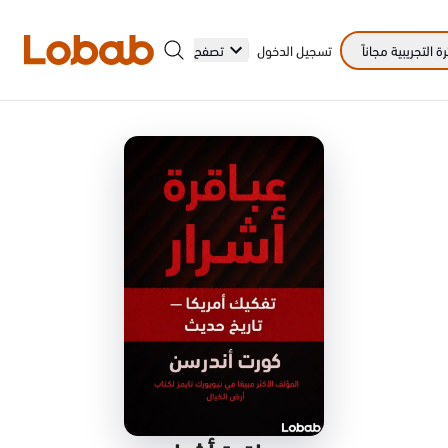
 التجريبية مجاناً
تسجيل الدخول
تصفح
الفئات
أمم!
لا توجد كتب في الرف بعد.