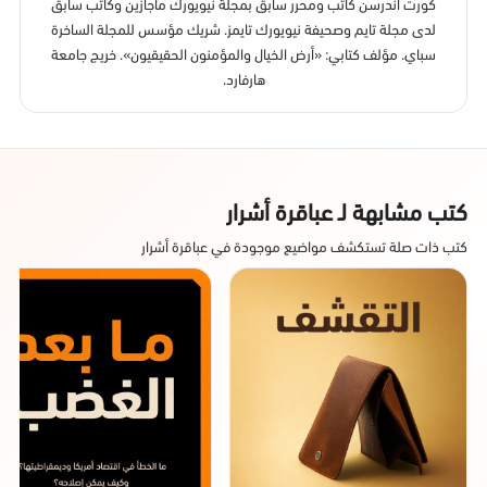
كورت أندرسن كاتب ومحرر سابق بمجلة نيويورك ماجازين وكاتب سابق
لدى مجلة تايم وصحيفة نيويورك تايمز. شريك مؤسس للمجلة الساخرة
سباي. مؤلف كتابي: «أرض الخيال والمؤمنون الحقيقيون». خريج جامعة
هارفارد.
كتب مشابهة لـ عباقرة أشرار
كتب ذات صلة تستكشف مواضيع موجودة في عباقرة أشرار