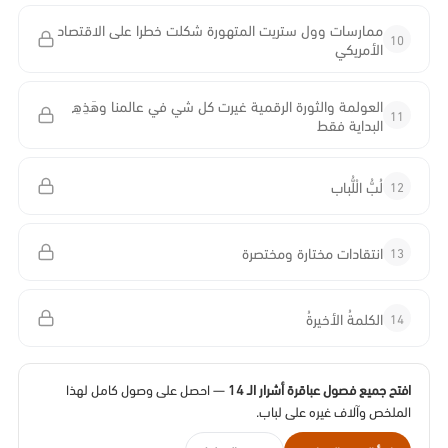
ممارسات وول ستريت المتهورة شكلت خطرا على الاقتصاد
10
الأمريكي
العولمة والثورة الرقمية غيرت كل شي في عالمنا وهَذِهِ
11
البداية فقط
12
لُبُّ الْلُّباب
13
انتقادات مختارة ومختصرة
14
الكلمةُ الأخيرةُ
افتح جميع فصول عباقرة أشرار الـ 14
— احصل على وصول كامل لهذا
الملخص وآلاف غيره على لباب.