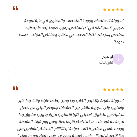
❝
★
★
★
★
★
“سهولة الاستخدام وجودة الملخصات والمحتوى في غاية الروعة.
أعجبني قسم النقد في اخر الملخص. رهيب صراحة بعد ما يعطيك
الملخص يسرد لك نقاط الضعف في الكتاب ومشاكل المؤلف. خمسة
نجوم!”
ابراهيم
ا
قارئ لباب
❝
★
★
★
★
★
“سهولة القراءة وتلخيص الكتب جدا جميل يختصر عليك وقت جدا كثير
واسلوب رائع، سهولة التنقل بين الصفحات والوضع الليلي من افضل
الاشياء في التطبيق. اعجبني كثيرا الاسلوب مرررة رهيييب مشوق جدا
لدرجة انه فيه كتب ما كنت افكر اقراها اصلا وبس يوم قرأت المقدمة
وجدت نفسي مخلص الكتاب. صراحة ابدااااااااع. الف شكر للقائمين على
هذا التطبيق الجبااار. واحلى خمسة نجوم من عندي تساهلووون والله.”