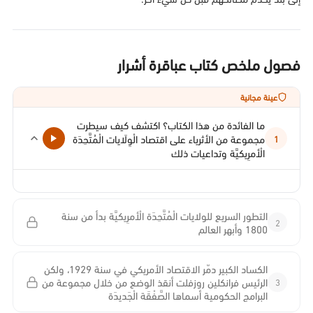
فصول ملخص كتاب عباقرة أشرار
عينة مجانية
ما الفائدة من هذا الكتاب؟ اكتشف كيف سيطرت
مجموعة من الأثرياء على اقتصاد الْوِلَايات الْمُتَّحِدَة
1
الْأمرِيكيَّة وتداعيات ذلك
التطور السريع للولايات الْمُتَّحِدَة الْأمرِيكيَّة بدأ من سنة
2
1800 وأبهر العالم
الكساد الكبير دمّر الاقتصاد الأمريكي في سنة 1929، ولكن
3
الرئيس فرانكلين روزفلت أنقذ الوضع من خلال مجموعة من
البرامج الحكومية أسماها الصَّفْقَة الْجَديدَة