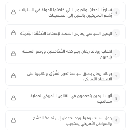
تسارعُ الأحداثِ والحروب التي خاضتها الدولة في الستينات
4
يُشعر الأمريكيين بالحنين إلى الخمسينات
5
اليمين السياسي يمارس الضغط لإسقاط الصَّفْقَة الْجَديدَة
انتخاب رونالد ريغان رجح كفة المُحَافِظين ووضع السلطة
6
بإيديهم
رونالد ريغان يطبق سياسة تحرير السُّوْق ونتائجها على
7
الاقتصاد الأمريكي
أثرياء اليمين يتحكمون في القانون الأمريكي لحماية
8
مصالحهم
وول ستريت وهوليوود تدعوان إلى ثقافة الجَشَع
9
والمواطن الأمريكي يستجيب