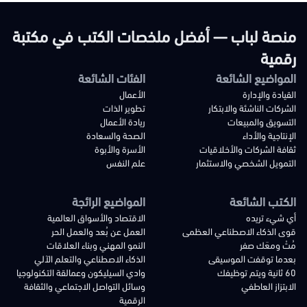
منصة لباب — أفضل ملخصات الكتب في مكتبة
رقمية
المواضيع الشائعة
الفئات الشائعة
القيادة والإدارة
الأعمال
الشركات الناشئة والابتكار
تطوير الذات
التسويق والمبيعات
ريادة الأعمال
الإنتاجية والأداء
الصحة والسعادة
ثقافة الشركات والأخلاقيات
الأسرة والأبوة
التمويل الشخصي والاستثمار
علم النفس
الكتب الشائعة
المواضيع الرائجة
أي شيء تريده
الاقتصاد والأسواق العالمية
قوى الذكاء الاصطناعي العظمى
العمل عن بُعد والعمل الحر
مُتْ ومعَك صفر
النمو المهني وبناء العلاقات
بعدما توقفت الموسيقى
الذكاء الاصطناعي والتعلم الآلي
60 ثانية ويتم توظيفك
وادي السيليكون وعمالقة التكنولوجيا
الابتزاز العاطفي
وسائل التواصل الاجتماعي والثقافة
الرقمية