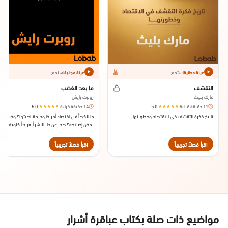
استمع
استمع
عينة مجانية
عينة مجانية
التقشف
ما بعد الغضب
مارك بليث
روبرت رايش
11 دقيقة قراءة
·
5.0
14 دقيقة قراءة
·
5.0
تاريخ فكرة التقشف في الاقتصاد وخطورتها
ما الخطأ في اقتصاد أمريكا وديمقراطيتها؟ وكيف
يمكن إصلاحه؟ صدر عن دار النشر ألفريد أ.كنوبف، سن
2012.
اقرأ فصلاً تجريبياً
اقرأ فصلاً تجريبياً
مواضيع ذات صلة بكتاب عباقرة أشرار