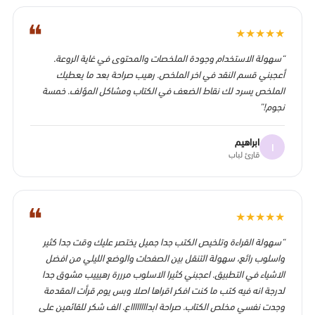
❝
★
★
★
★
★
“سهولة الاستخدام وجودة الملخصات والمحتوى في غاية الروعة.
أعجبني قسم النقد في اخر الملخص. رهيب صراحة بعد ما يعطيك
الملخص يسرد لك نقاط الضعف في الكتاب ومشاكل المؤلف. خمسة
نجوم!”
ابراهيم
ا
قارئ لباب
❝
★
★
★
★
★
“سهولة القراءة وتلخيص الكتب جدا جميل يختصر عليك وقت جدا كثير
واسلوب رائع، سهولة التنقل بين الصفحات والوضع الليلي من افضل
الاشياء في التطبيق. اعجبني كثيرا الاسلوب مرررة رهيييب مشوق جدا
لدرجة انه فيه كتب ما كنت افكر اقراها اصلا وبس يوم قرأت المقدمة
وجدت نفسي مخلص الكتاب. صراحة ابدااااااااع. الف شكر للقائمين على