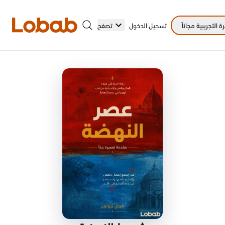
 التجريبية مجاناً
تسجيل الدخول
تصفح
الفئات
أمم!
لا توجد كتب في الرف بعد.