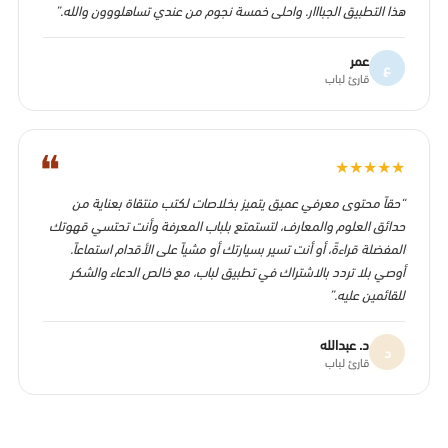
هذا التطبيق الجبااار. واحلى خمسة نجوم من عندي تساهلووون والله.”
عمر
ع
قارئ لباب
❝
★
★
★
★
★
“حقاً محتوى معرفي عميق يتميز بخلاصات لكتب منتقاة بعناية من
حدائق العلوم والمعارف، لتستمتع بلباب المعرفة وأنت تحتسي قهوتك
المفضلة قراءةً، أو أنت تسير بسيارتك أو مشياً على الأقدام استماعاً.
أوصي بلا تردد بالاشتراك في تطبيق لباب، مع خالص الدعاء والشكر
للقائمين عليه.”
د. عبدالله
د
قارئ لباب