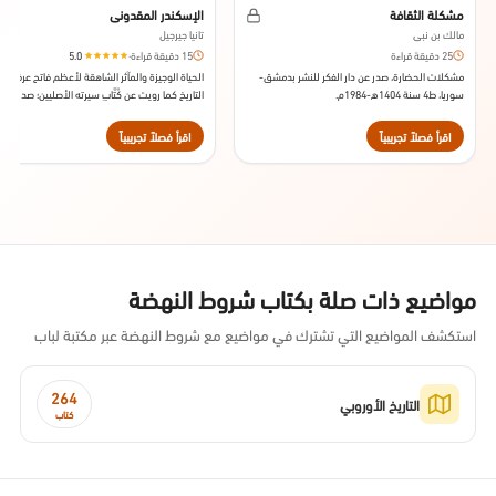
مشكلة الثقافة
الإسكندر المقدوني
مالك بن نبي
تانيا جيرجيل
25 دقيقة قراءة
15 دقيقة قراءة
·
5.0
مشكلات الحضارة، صدر عن دار الفكر للنشر بدمشق-
الحياة الوجيزة والمآثر الشاهقة لأعظم فاتح عرفه
سوريا، ط4 سنة 1404ه-1984م.
التاريخ كما رويت عن كُتَّابِ سيرته الأصليين؛ صدر عن د
النشر كتب بنغوين سنة 2004.
اقرأ فصلاً تجريبياً
اقرأ فصلاً تجريبياً
مواضيع ذات صلة بكتاب شروط النهضة
استكشف المواضيع التي تشترك في مواضيع مع شروط النهضة عبر مكتبة لباب
264
التاريخ الأوروبي
كتاب