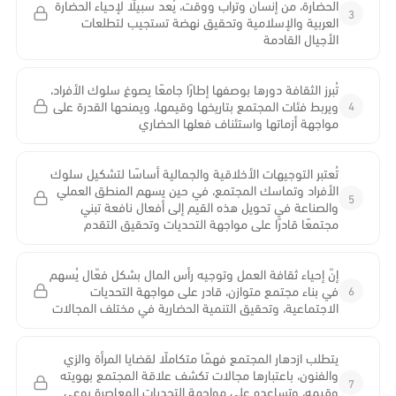
الحضارة، من إنسان وتراب ووقت، يُعد سبيلًا لإحياء الحضارة
3
العربية والإسلامية وتحقيق نهضة تستجيب لتطلعات
الأجيال القادمة
تُبرز الثقافة دورها بوصفها إطارًا جامعًا يصوغ سلوك الأفراد،
4
ويربط فئات المجتمع بتاريخها وقيمها، ويمنحها القدرة على
مواجهة أزماتها واستئناف فعلها الحضاري
تُعتبر التوجيهات الأخلاقية والجمالية أساسًا لتشكيل سلوك
الأفراد وتماسك المجتمع، في حين يسهم المنطق العملي
5
والصناعة في تحويل هذه القيم إلى أفعال نافعة تبني
مجتمعًا قادرًا على مواجهة التحديات وتحقيق التقدم
إنّ إحياء ثقافة العمل وتوجيه رأس المال بشكل فعّال يُسهم
6
في بناء مجتمع متوازن، قادر على مواجهة التحديات
الاجتماعية، وتحقيق التنمية الحضارية في مختلف المجالات
يتطلب ازدهار المجتمع فهمًا متكاملًا لقضايا المرأة والزي
والفنون، باعتبارها مجالات تكشف علاقة المجتمع بهويته
7
وقيمه، وتساعده على مواجهة التحديات المعاصرة بوعي