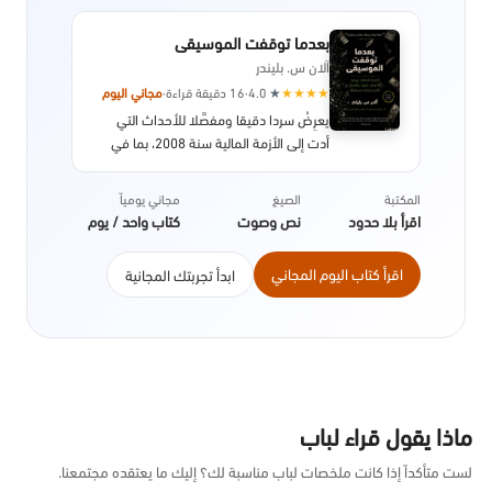
بعدما توقفت الموسيقى
آلان س. بليندر
★
★
★
★
★
4.0
·
16 دقيقة قراءة
·
مجاني اليوم
يعرِضُ سردا دقيقا ومفصَّلا للأحداث التي
أدت إلى الأزمة المالية سنة 2008، بما في
ذلك تفاصيل النظام، والسياسات التي سمحت
بحدوث الانهيار الاقتصادي، مع التركيز بشكل
المكتبة
الصيغ
مجاني يومياً
خاص على تداعياتها على الصعيد الدولي. صدر
اقرأ بلا حدود
نص وصوت
كتاب واحد / يوم
عن دار النشر بنجوين سنة 2013.
اقرأ كتاب اليوم المجاني
ابدأ تجربتك المجانية
ماذا يقول قراء لباب
لست متأكداً إذا كانت ملخصات لباب مناسبة لك؟ إليك ما يعتقده مجتمعنا.