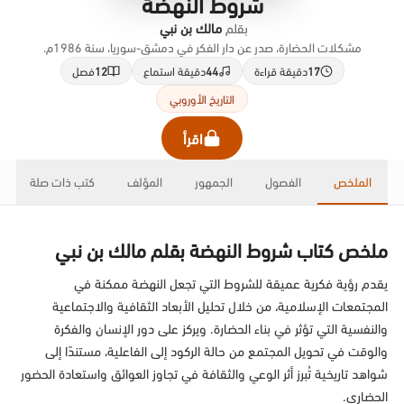
شروط النهضة
بقلم
مالك بن نبي
مشكلات الحضارة، صدر عن دار الفكر في دمشق-سوريا، سنة 1986م.
17
دقيقة قراءة
44
دقيقة استماع
12
فصل
التاريخ الأوروبي
اقرأ
الملخص
الفصول
الجمهور
المؤلف
كتب ذات صلة
ملخص كتاب شروط النهضة بقلم مالك بن نبي
يقدم رؤية فكرية عميقة للشروط التي تجعل النهضة ممكنة في
المجتمعات الإسلامية، من خلال تحليل الأبعاد الثقافية والاجتماعية
والنفسية التي تؤثر في بناء الحضارة. ويركز على دور الإنسان والفكرة
والوقت في تحويل المجتمع من حالة الركود إلى الفاعلية، مستندًا إلى
شواهد تاريخية تُبرز أثر الوعي والثقافة في تجاوز العوائق واستعادة الحضور
الحضاري.