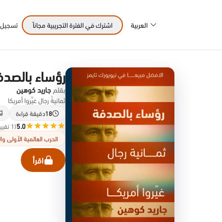
العربية
اشترك في الفترة التجريبية مجاناً
تسجيل 
رؤساء بالصدف
بقلم
جاريد كوهين
ثمانيةُ رجال غيَّروا أمريكا
18
دقيقة قراءة
5.0
(1 تقييم)
الحرب العالمية الأولى والث
اقرأ