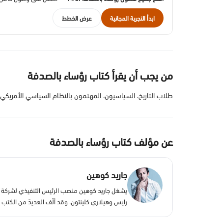
ابدأ التجربة المجانية
عرض الخطط
من يجب أن يقرأ كتاب رؤساء بالصدفة
طلاب التاريخ، السياسيون، المهتمون بالنظام السياسي الأمريكي، ك
عن مؤلف كتاب رؤساء بالصدفة
جاريد كوهين
يشغل جاريد كوهين منصب الرئيس التنفيذي لشركة جيغ
رايس وهيلاري كلينتون. وقد ألّف العديدَ من الكت