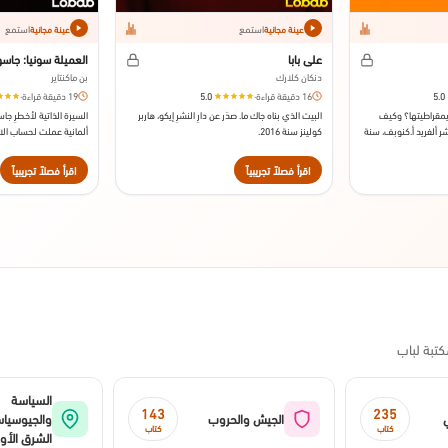
استمع
استمع
عينة مجانية
عينة مجانية
علي بابا
العميلة سونيا: جاس
دنكان كلارك
بن ماكنتاير
5.0
16 دقيقة قراءة
·
5.0
19 دقيقة قراءة
·
ديمقراطيتها؟ وكيف
البيت الذي بناه جاك ما. صدَر عن دارِ النشرِ إيكو، هاربر
السيرة الذاتية لأخطرِ 
ر ألفريد أ.كنوبف، سنة
كولينز سنة 2016.
ألمانية عملت لحساب الات
ودوافعها العقائدية. صدر عن 
اقرأ فصلاً تجريبياً
اقرأ فصلاً تجريبياً
تبة لباب
السياسة
143
235
ي
الجيش والحروب
والجيوسيا
كتاب
كتاب
الشرق الأ