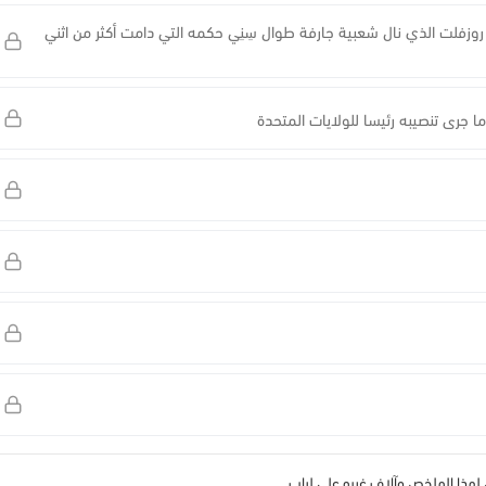
نو روزفلت الذي نال شعبية جارفة طوال سِنِي حكمه التي دامت أكثر من اثني
ما جرى تنصيبه رئيسا للولايات المتحدة
ذا الملخص وآلاف غيره على لباب.