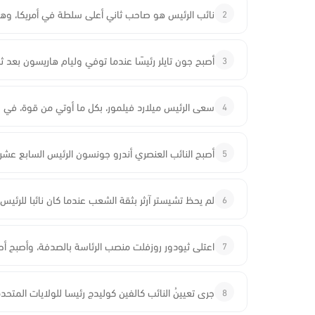
2
نائب الرئيس هو صاحب ثاني أعلى سلطة في أمريكا، وهو
3
أصبح جون تايلر رئيسًا عندما توفي وليام هاريسون بعد ث
4
سعى الرئيس ميلارد فيلمور، بكل ما أوتي من قوة، في رأب
5
أصبح النائب العنصري أندرو جونسون الرئيس السابع عشر ل
6
لم يحظ تشيستر آرثر بثقة الشعب عندما كان نائبا للرئي
7
اعتلى ثيودور روزفلت منصب الرئاسة بالصدفة، وأصبح أحد 
8
جرى تعيينُ النائب كالفين كوليدج رئيسا للولايات المتحدة