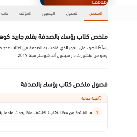
الملخص
الفصول
الجمهور
المؤلف
كتب ذ
ملخص كتاب رؤساء بالصدفة بقلم جاريد كوه
يسلّطُ الضوءَ على الدور الذي قامت به الصدفة في اعتلاء عددٍ م
وهو من منشورات دار سيمون أند شوستر سنة 2019.
فصول ملخص كتاب رؤساء بالصدفة
عينة مجانية
ما الفائدة من هذا الكتاب؟ اكتشف ماذا يحدث عندما ي
1