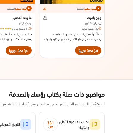
استمع
استمع
عينة مجانية
عينة مجانية
وارن بافيت
ما بعد الغضب
روجر لوينشتاين
روبرت رايش
23 دقيقة قراءة
14 دقيقة قراءة
·
نشأةُ الرأسمالي الأمريكي الشهير وارن بافيت
ما الخطأ في اقتصاد أمريكا و
وصعودُه. صدر عن دار النشر راندم هاوس ترايد بايبرباك
يمكن إصلاحه؟ صدر عن دار النش
سنة 2008.
2012.
اقرأ فصلاً تجريبياً
اقرأ فصلاً تجريبياً
مواضيع ذات صلة بكتاب رؤساء بالصدفة
استكشف المواضيع التي تشترك في مواضيع مع رؤساء بالصدفة عبر مك
الحرب العالمية الأولى
361
التاريخ الأمريك
والثانية
كتاب