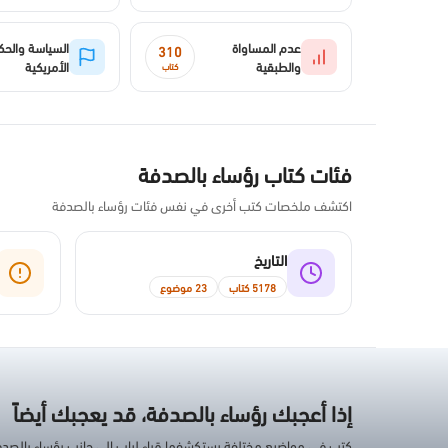
عدم المساواة
السياسة والح
310
والطبقية
الأمريكية
كتاب
فئات كتاب رؤساء بالصدفة
اكتشف ملخصات كتب أخرى في نفس فئات رؤساء بالصدفة
التاريخ
5178 كتاب
23 موضوع
إذا أعجبك رؤساء بالصدفة، قد يعجبك أيضاً
كتب في مواضيع مختلفة يستكشفها قراء لباب إلى جانب رؤساء بالصد