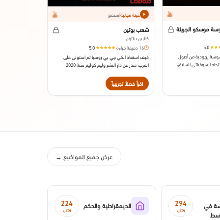
استمع
عينة مجانية
وسة موسكو الجريئة
شعب بوتين
كاثرين بيلتون
5.0
16 دقيقة قراءة
·
5.0
جاسوسة يهودية من أصول
كيف استعاد الكي جي بي روسيا ثم استولى على
حاد السوفياتي السابق،
الغرب. صدر عن دار النشر وليم كولينز سنة 2020
دار النشر كراون 2020.
اقرأ فصلاً تجريبياً
اقرأ فصلاً تجريبي
عرض جميع المواضيع →
224
294
سة في
الديمقراطية والحكم
كتاب
كتاب
وسط