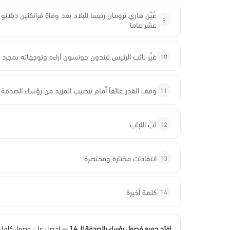
عُيّن هاري ترومان رئيسا للبلاد بعد وفاة فرانكلين ديلا
9
عشر عاما
10
غيَّر نائب الرئيس ليندون جونسون اَراءه وتوجهاته بمجرد 
11
وقف القدر عائقاً أمام تنصيب المزيد من رؤساء الصدفة
12
لبُ اللباب
13
انتقادات مختارة ومختصرة
14
كلمة أخيرة
افتح جميع فصول رؤساء بالصدفة الـ 14
— احصل على وصول كامل له