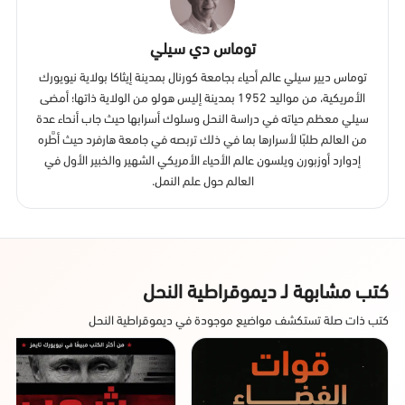
توماس دي سيلي
توماس ديير سيلي عالم أحياء بجامعة كورنال بمدينة إيثاكا بولاية نيويورك
الأمريكية، من مواليد 1952 بمدينة إليس هولو من الولاية ذاتها؛ أمضى
سيلي معظم حياته في دراسة النحل وسلوك أسرابها حيث جاب أنحاء عدة
من العالم طلبًا لأسرارها بما في ذلك تربصه في جامعة هارفرد حيث أطَّره
إدوارد أوزبورن ويلسون عالم الأحياء الأمريكي الشهير والخبير الأول في
العالم حول علم النمل.
كتب مشابهة لـ ديموقراطية النحل
كتب ذات صلة تستكشف مواضيع موجودة في ديموقراطية النحل