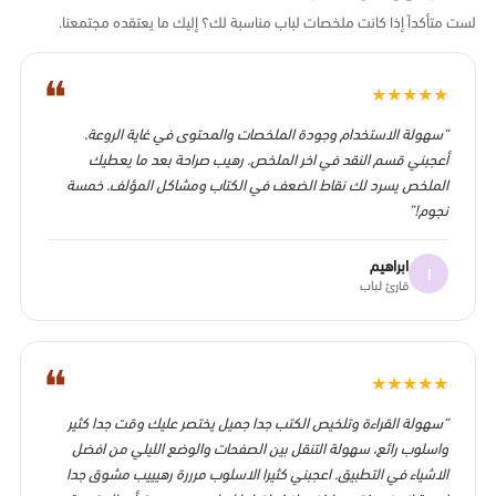
لست متأكداً إذا كانت ملخصات لباب مناسبة لك؟ إليك ما يعتقده مجتمعنا.
❝
★
★
★
★
★
“سهولة الاستخدام وجودة الملخصات والمحتوى في غاية الروعة.
أعجبني قسم النقد في اخر الملخص. رهيب صراحة بعد ما يعطيك
الملخص يسرد لك نقاط الضعف في الكتاب ومشاكل المؤلف. خمسة
نجوم!”
ابراهيم
ا
قارئ لباب
❝
★
★
★
★
★
“سهولة القراءة وتلخيص الكتب جدا جميل يختصر عليك وقت جدا كثير
واسلوب رائع، سهولة التنقل بين الصفحات والوضع الليلي من افضل
الاشياء في التطبيق. اعجبني كثيرا الاسلوب مرررة رهيييب مشوق جدا