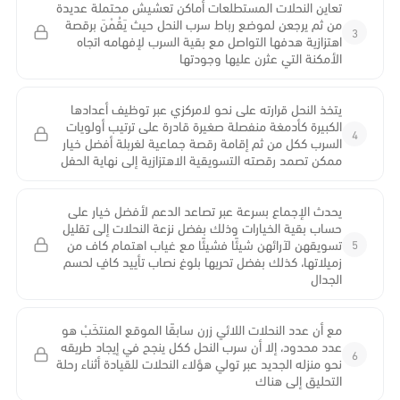
تعاين النحلات المستطلعات أماكن تعشيش محتملة عديدة
من ثم يرجعن لموضع رباط سرب النحل حيث يَقُمْنَ برقصة
3
اهتزازية هدفها التواصل مع بقية السرب لإفهامه اتجاه
الأمكنة التي عثرن عليها وجودتها
يتخذ النحل قرارته على نحو لامركزي عبر توظيف أعدادها
الكبيرة كأدمغة منفصلة صغيرة قادرة على ترتيب أولويات
4
السرب ككل من ثم إقامة رقصة جماعية لغربلة أفضل خيار
ممكن تصمد رقصته التسويقية الاهتزازية إلى نهاية الحفل
يحدث الإجماع بسرعة عبر تصاعد الدعم لأفضل خيار على
حساب بقية الخيارات وذلك بفضل نزعة النحلات إلى تقليل
5
تسويقهن لآرائهن شيئًا فشيئًا مع غياب اهتمام كاف من
زميلاتها، كذلك بفضل تحريها بلوغ نصاب تأييد كافٍ لحسم
الجدال
مع أن عدد النحلات اللائي زرن سابقًا الموقع المنتخَبْ هو
عدد محدود، إلا أن سرب النحل ككل ينجح في إيجاد طريقه
6
نحو منزله الجديد عبر تولي هؤلاء النحلات للقيادة أثناء رحلة
التحليق إلى هناك