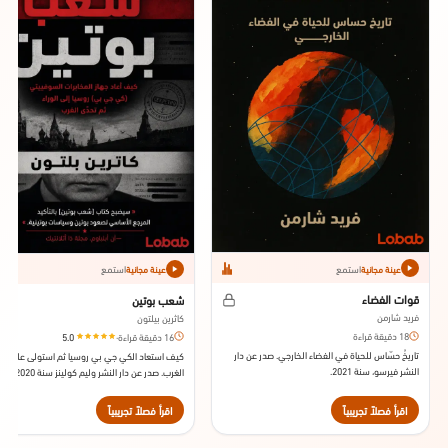
استمع
استمع
عينة مجانية
عينة مجانية
قوات الفضاء
شعب بوتين
فريد شارمن
كاثرين بيلتون
18 دقيقة قراءة
16 دقيقة قراءة
·
5.0
تاريخُ حسّاس للحياة في الفضاء الخارجي. صدر عن دار
كيف استعاد الكي جي بي روسيا ثم استولى على
النشر فيرسو، سنة 2021.
الغرب. صدر عن دار النشر وليم كولينز سنة 2020
اقرأ فصلاً تجريبياً
اقرأ فصلاً تجريبياً