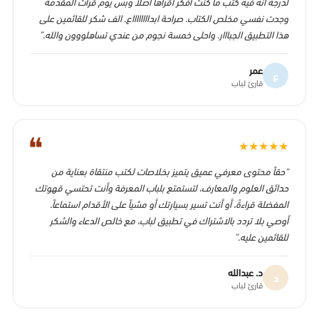
لدرجة انه فيه كتب ما كنت افكر اقراها اصلا وبس يوم قرأت المقدمة
وجدت نفسي مخلص الكتاب. صراحة ابدااااااااع. الف شكر للقائمين على
هذا التطبيق الجبااار. واحلى خمسة نجوم من عندي تساهلووون والله.”
عمر
ع
قارئ لباب
❝
★
★
★
★
★
“حقاً محتوى معرفي عميق يتميز بخلاصات لكتب منتقاة بعناية من
حدائق العلوم والمعارف، لتستمتع بلباب المعرفة وأنت تحتسي قهوتك
المفضلة قراءةً، أو أنت تسير بسيارتك أو مشياً على الأقدام استماعاً.
أوصي بلا تردد بالاشتراك في تطبيق لباب، مع خالص الدعاء والشكر
للقائمين عليه.”
د. عبدالله
د
قارئ لباب