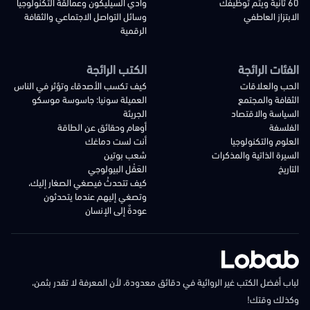
60 ثانية ويتم توظيفك
وادي السيليكون وعمالقة التكنولوجيا
الابتزاز العاطفي
وسائل التواصل الاجتماعي والثقافة
الرقمية
الفئات الرائجة
الكتب الرائجة
الحب والعلاقات
كيف تكسب الأصدقاء وتؤثر في الناس
الثقافة والمجتمع
العميلة سونيا: جاسوسة موسكو
السياسة والاقتصاد
الجريئة
الفلسفة
أوهام وحقائق عن الطاقة
العلوم والتكنولوجيا
أنت لست دماغك
السيرة الذاتية والمذكرات
شعب بوتين
التاريخ
العَقْل البيولوجي
كيف تتحدثُ فيصغي الصغار إليك،
وتصغي إليهم عندما يتحدثون
عودةٌ إلى الإنسان
لباب أفضل الكتب غير الروائية في دقائق معدودة، لأن المعرفة لا تقدر بثمن،
وكذلك وقتك!