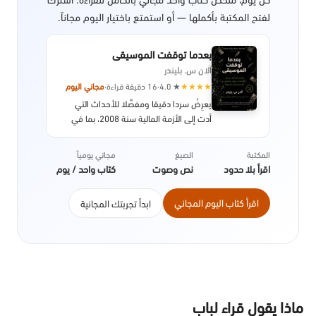
لفتح المكتبة بأكملها — أو استمتع باختيار اليوم مجاناً.
بعدما توقفت الموسيقى
آلان س. بليندر
★
★
★
★
★
4.0
·
16 دقيقة قراءة
·
مجاني اليوم
يعرِضُ سردا دقيقا ومفصَّلا للأحداث التي
أدت إلى الأزمة المالية سنة 2008، بما في
ذلك تفاصيل النظام، والسياسات التي سمحت
بحدوث الانهيار الاقتصادي، مع التركيز بشكل
المكتبة
الصيغ
مجاني يومياً
خاص على تداعياتها على الصعيد الدولي. صدر
اقرأ بلا حدود
نص وصوت
كتاب واحد / يوم
عن دار النشر بنجوين سنة 2013.
اقرأ كتاب اليوم المجاني
ابدأ تجربتك المجانية
ماذا يقول قراء لباب