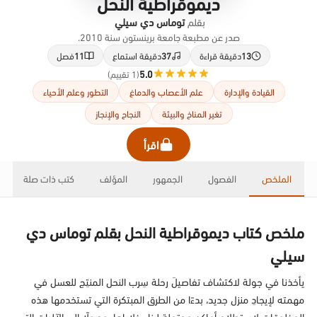
ديموقراطية النحل
بقلم
توماس دي سيلي
صدر عن مطبعة جامعة برينستون سنة 2010.
13
دقيقة قراءة
37
دقيقة استماع
11
فصل
5.0
(1 تقييم)
القيادة والإدارة
علم الأعصاب والدماغ
التطور وعلم الأحياء
تغير المناخ والبيئة
النجاح والإنجاز
اقرأ
الملخص
الفصول
الجمهور
المؤلف
كتب ذات صلة
ملخص كتاب ديموقراطية النحل بقلم توماس دي
سيلي
يأخذنا في جولة لاكتشاف تفاصيلَ رحلة سِرب النحل المنتِج للعسل في
مهمته لإيجادِ منزل جديد، بدءًا من الطرق المبتكرة التي تستخدمها هذه
المخلوقات لاستطلاع أماكن محتملة لبناء خلاياها، وصولًا إلى الآليات التي