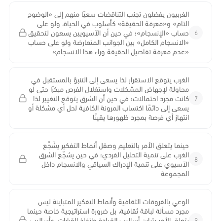
الغربيون يفضلون تجنب التناقضات سعيًا منهم إلى «الوضوح
التام» و«معرفة الحقيقة» كأسلوب في الحياة، ولو على
6
حساب «الإنسجام»؛ في حين أن الآسيويين يسعون لتحقيق
«الانسجام الكامل» بين الجوانب المتعارضة ولو على حساب
«عدم معرفة تفاصيل الحقيقة وراء هذا الانسجام»
الغرب يتوقع الاستقرار لذا يسعى إلى التنبؤ بالمستقبل في
محاولة لإجهاض المشكلات واستغلال الفرص مبكرًا حتى لو
7
كانت مجرد احتمالات؛ في حين أن الشرق يتوقع التغيير لذا
يسعى إلى دائمًا اكتساب المرونة الكافية لحل أي مشكلة أو
انتهاز أي فرصة بمجرد ظهورها يقينًا
حينما يتعلق الأمر بالتعليم وصقل أنماط التفكير يشَجَّع
الغرب على تنمية التحليل الفردي؛ في حين يشجّع الشرق
8
الآسيوي على تنمية الإدراك السياقي والانسجام داخل
المجموعة
الوعي بالفروقات الثقافية وأنماط التفكير المتباينة ليس
مجرد مسألة لباقة ثقافية، بل ضرورة استراتيجية خاصة حينما
9
يتعلق الأمر بتباين أساليب القيادة واتخاذ القرارات، وأساليب