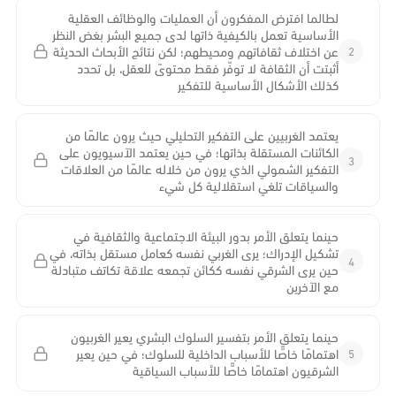
لطالما افترض المفكرون أن العمليات والوظائف العقلية
الأساسية تعمل بالكيفية ذاتها لدى جميع البشر بغض النظر
2
عن اختلاف ثقافاتهم ومحيطهم؛ لكن نتائج الأبحاث الحديثة
أثبتت أن الثقافة لا توفّر فقط محتوىً للعقل، بل تحدد
كذلك الأشكال الأساسية للتفكير
يعتمد الغربيين على التفكير التحليلي حيث يرون عالمًا من
الكائنات المستقلة بذاتها؛ في حين يعتمد الآسيويون على
3
التفكير الشمولي الذي يرون من خلاله عالمًا من العلاقات
والسياقات تلغي استقلالية كل شيء
حينما يتعلق الأمر بدور البيئة الاجتماعية والثقافية في
تشكيل الإدراك؛ يرى الغربي نفسه كعامل مستقل بذاته، في
4
حين يرى الشرقي نفسه ككائن تجمعه علاقة تكاتف متبادلة
مع الآخرين
حينما يتعلق الأمر بتفسير السلوك البشري يعير الغربيون
5
اهتمامًا خاصًّا للأسباب الداخلية للسلوك؛ في حين يعير
الشرقيون اهتمامًا خاصًّا للأسباب السياقية