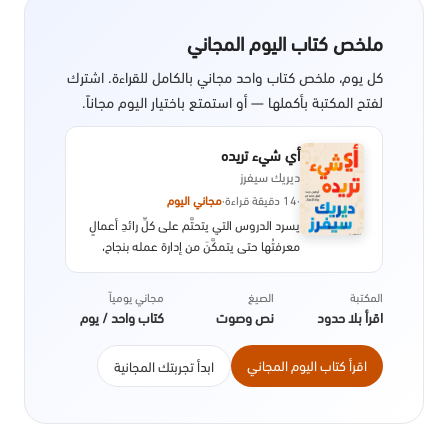
ملخص كتاب اليوم المجاني
كل يوم، ملخص كتاب واحد مجاني بالكامل للقراءة. اشترك
لفتح المكتبة بأكملها — أو استمتع باختيار اليوم مجاناً.
أي شيء تريده
ديريك سيفرز
·
14 دقيقة قراءة
·
مجاني اليوم
يسرد الدروس التي يتحتَّم على كلِّ رائدِ أعمالٍ
معرفتُها حتى يتمكَّنَ من إدارة عمله بنجاح،
ومن تقديمِ أفضل الخدمات لعملائه.
المكتبة
الصيغ
مجاني يومياً
اقرأ بلا حدود
نص وصوت
كتاب واحد / يوم
اقرأ كتاب اليوم المجاني
ابدأ تجربتك المجانية