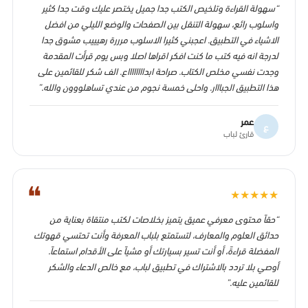
“سهولة القراءة وتلخيص الكتب جدا جميل يختصر عليك وقت جدا كثير
واسلوب رائع، سهولة التنقل بين الصفحات والوضع الليلي من افضل
الاشياء في التطبيق. اعجبني كثيرا الاسلوب مرررة رهيييب مشوق جدا
لدرجة انه فيه كتب ما كنت افكر اقراها اصلا وبس يوم قرأت المقدمة
وجدت نفسي مخلص الكتاب. صراحة ابدااااااااع. الف شكر للقائمين على
هذا التطبيق الجبااار. واحلى خمسة نجوم من عندي تساهلووون والله.”
عمر
ع
قارئ لباب
❝
★
★
★
★
★
“حقاً محتوى معرفي عميق يتميز بخلاصات لكتب منتقاة بعناية من
حدائق العلوم والمعارف، لتستمتع بلباب المعرفة وأنت تحتسي قهوتك
المفضلة قراءةً، أو أنت تسير بسيارتك أو مشياً على الأقدام استماعاً.
أوصي بلا تردد بالاشتراك في تطبيق لباب، مع خالص الدعاء والشكر
للقائمين عليه.”