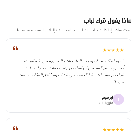
ماذا يقول قراء لباب
لست متأكداً إذا كانت ملخصات لباب مناسبة لك؟ إليك ما يعتقده مجتمعنا.
❝
★
★
★
★
★
“سهولة الاستخدام وجودة الملخصات والمحتوى في غاية الروعة.
أعجبني قسم النقد في اخر الملخص. رهيب صراحة بعد ما يعطيك
الملخص يسرد لك نقاط الضعف في الكتاب ومشاكل المؤلف. خمسة
نجوم!”
ابراهيم
ا
قارئ لباب
❝
★
★
★
★
★