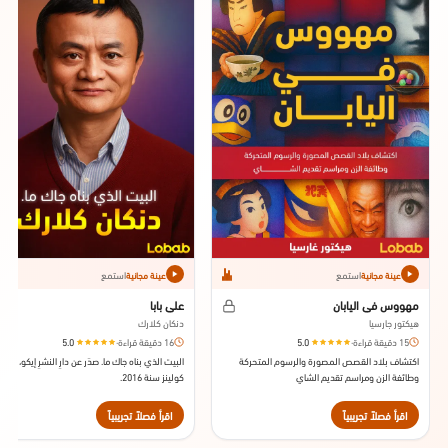
استمع
استمع
عينة مجانية
عينة مجانية
مهووس في اليابان
علي بابا
هيكتور جارسيا
دنكان كلارك
15 دقيقة قراءة
·
5.0
16 دقيقة قراءة
·
5.0
اكتشاف بلاد القصص المصورة والرسوم المتحركة
البيت الذي بناه جاك ما. صدَر عن دارِ النشرِ إيكو، هاربر
وطائفة الزن ومراسم تقديم الشاي
كولينز سنة 2016.
اقرأ فصلاً تجريبياً
اقرأ فصلاً تجريبياً