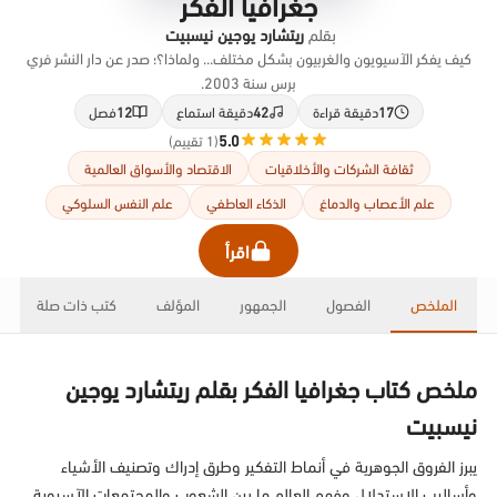
جغرافيا الفكر
بقلم
ريتشارد يوجين نيسبيت
كيف يفكر الآسيويون والغربيون بشكل مختلف... ولماذا؟؛ صدر عن دار النشر فري
برس سنة 2003.
17
دقيقة قراءة
42
دقيقة استماع
12
فصل
5.0
(1 تقييم)
ثقافة الشركات والأخلاقيات
الاقتصاد والأسواق العالمية
علم الأعصاب والدماغ
الذكاء العاطفي
علم النفس السلوكي
اقرأ
الملخص
الفصول
الجمهور
المؤلف
كتب ذات صلة
ملخص كتاب جغرافيا الفكر بقلم ريتشارد يوجين
نيسبيت
يبرز الفروق الجوهرية في أنماط التفكير وطرق إدراك وتصنيف الأشياء
وأساليب الاستدلال وفهم العالم ما بين الشعوب والمجتمعات الآسيوية