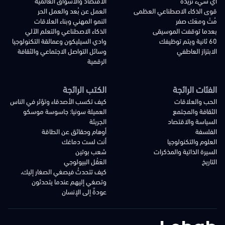
أي شيء تريده
الاقتصاد والأسواق العالمية
قوى الذكاء الاصطناعي العظمى
العمل عن بُعد والعمل الحر
مُتْ ومعَك صفر
النمو المهني وبناء العلاقات
بعدما توقفت الموسيقى
الذكاء الاصطناعي والتعلم الآلي
60 ثانية ويتم توظيفك
وادي السيليكون وعمالقة التكنولوجيا
الابتزاز العاطفي
وسائل التواصل الاجتماعي والثقافة
الرقمية
الفئات الرائجة
الكتب الرائجة
الحب والعلاقات
كيف تكسب الأصدقاء وتؤثر في الناس
الثقافة والمجتمع
العميلة سونيا: جاسوسة موسكو
السياسة والاقتصاد
الجريئة
الفلسفة
أوهام وحقائق عن الطاقة
العلوم والتكنولوجيا
أنت لست دماغك
السيرة الذاتية والمذكرات
شعب بوتين
التاريخ
العَقْل البيولوجي
كيف تتحدثُ فيصغي الصغار إليك،
وتصغي إليهم عندما يتحدثون
عودةٌ إلى الإنسان