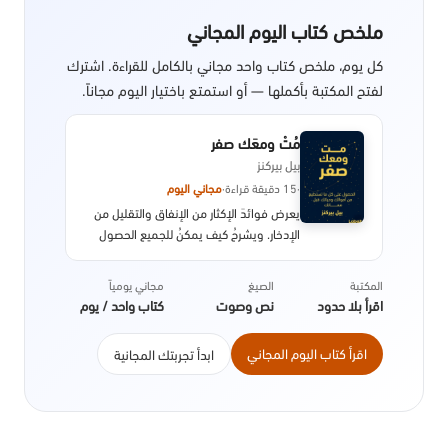
ملخص كتاب اليوم المجاني
كل يوم، ملخص كتاب واحد مجاني بالكامل للقراءة. اشترك
لفتح المكتبة بأكملها — أو استمتع باختيار اليوم مجاناً.
مُتْ ومعَك صفر
بيل بيركنز
·
15 دقيقة قراءة
·
مجاني اليوم
يعرض فوائدَ الإكثار من الإنفاق والتقليل من
الإدخار. ويشرحُ كيف يمكنُ للجميع الحصول
على مزيد من المتعة من أموالهم وتجنُّبِ
الادخار للمستقبل.
المكتبة
الصيغ
مجاني يومياً
اقرأ بلا حدود
نص وصوت
كتاب واحد / يوم
اقرأ كتاب اليوم المجاني
ابدأ تجربتك المجانية