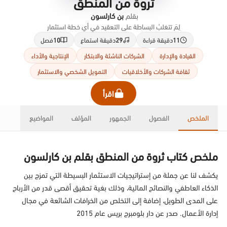
ثروة من المنطق
بقلم
بن كارلسون
لِمَ تتغلبُ البساطة على التعقيد في أي خطة استثمار
11
دقيقة قراءة
29
دقيقة استماع
10
فصل
القيادة والإدارة
الشركات الناشئة والابتكار
الإنتاجية والأداء
ثقافة الشركات والأخلاقيات
التمويل الشخصي والاستثمار
اقرأ
الملخص
الفصول
الجمهور
المؤلف
المواضيع
ملخص كتاب ثروة من المنطق بقلم بن كارلسون
يكشف لنا عن جملة من إستراتيجيات الاستثمار البسيطة التي تمزج بين
الذكاء العاطفي والنصائح المالية، وذلك بغية تحقيق أقصى قدر من الأرباح
على المدى الطويل، إضافة إلى التخلص من الخرافات الشائعة في مجال
إدارة الأعمال. صدر عن دار بلومبرج بريس عام 2015