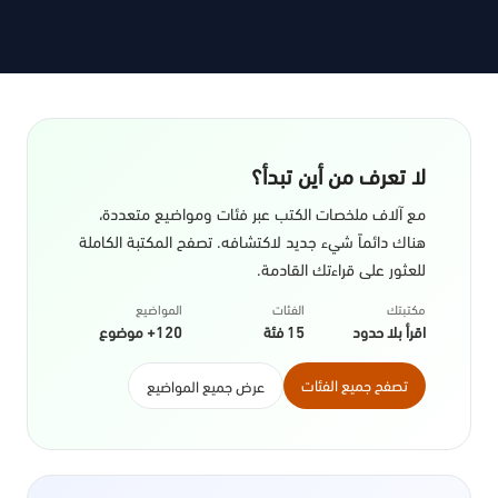
لا تعرف من أين تبدأ؟
مع آلاف ملخصات الكتب عبر فئات ومواضيع متعددة،
هناك دائماً شيء جديد لاكتشافه. تصفح المكتبة الكاملة
للعثور على قراءتك القادمة.
مكتبتك
الفئات
المواضيع
اقرأ بلا حدود
15 فئة
120+ موضوع
تصفح جميع الفئات
عرض جميع المواضيع