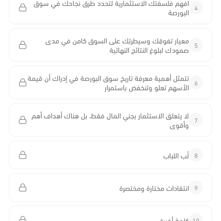
افهم فلسفتك الاستثمارية لتحدد طرق نجاحك في سوق
4
البورصة
معيار تفوقِك وسيطرتِك على السوق كامن في مدى
5
صمودك لبلوغ النتائج النهائية
تتمثل أهمية معرفة تاريخ سوق البورصة في إدراك أن قيمة
6
الأسهم تعلو وتنخفض باستمرار
لا يتعلق الاستثمار بجني المال فقط، بل هناك أهداف أهم
7
وأقوى
8
لُب اللباب
9
انتقادات مختارة ومختصرة
10
كلمة أخيرة