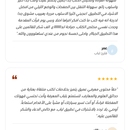
واسلوب رائع، سهولة التنقل بين الصفحات والوضع الليلي من افضل
الاشياء في التطبيق. اعجبني كثيرا الاسلوب مرررة رهيييب مشوق جدا
لدرجة انه فيه كتب ما كنت افكر اقراها اصلا وبس يوم قرأت المقدمة
وجدت نفسي مخلص الكتاب. صراحة ابدااااااااع. الف شكر للقائمين على
هذا التطبيق الجبااار. واحلى خمسة نجوم من عندي تساهلووون والله.”
عمر
ع
قارئ لباب
❝
★
★
★
★
★
“حقاً محتوى معرفي عميق يتميز بخلاصات لكتب منتقاة بعناية من
حدائق العلوم والمعارف، لتستمتع بلباب المعرفة وأنت تحتسي قهوتك
المفضلة قراءةً، أو أنت تسير بسيارتك أو مشياً على الأقدام استماعاً.
أوصي بلا تردد بالاشتراك في تطبيق لباب، مع خالص الدعاء والشكر
للقائمين عليه.”
د. عبدالله