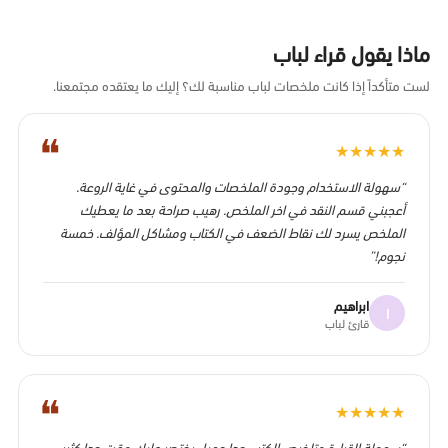
ماذا يقول قراء لباب
لست متأكداً إذا كانت ملخصات لباب مناسبة لك؟ إليك ما يعتقده مجتمعنا.
❝
★
★
★
★
★
“سهولة الاستخدام وجودة الملخصات والمحتوى في غاية الروعة.
أعجبني قسم النقد في اخر الملخص. رهيب صراحة بعد ما يعطيك
الملخص يسرد لك نقاط الضعف في الكتاب ومشاكل المؤلف. خمسة
نجوم!”
ابراهيم
ا
قارئ لباب
❝
★
★
★
★
★
“سهولة القراءة وتلخيص الكتب جدا جميل يختصر عليك وقت جدا كثير