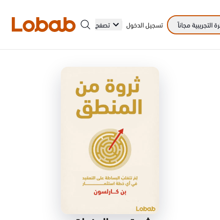
 التجريبية مجاناً
تسجيل الدخول
تصفح
الفئات
أمم!
لا توجد كتب في الرف بعد.