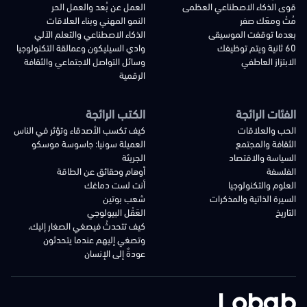
قوى الذكاء الاصطناعي العظمى
العمل عن بُعد والعمل الحر
مُتْ ومعَك صفر
النمو المهني وبناء العلاقات
بعدما توقفت الموسيقى
الذكاء الاصطناعي والتعلم الآلي
60 ثانية ويتم توظيفك
وادي السيليكون وعمالقة التكنولوجيا
الابتزاز العاطفي
وسائل التواصل الاجتماعي والثقافة
الرقمية
الفئات الرائجة
الكتب الرائجة
الحب والعلاقات
كيف تكسب الأصدقاء وتؤثر في الناس
الثقافة والمجتمع
العميلة سونيا: جاسوسة موسكو
السياسة والاقتصاد
الجريئة
الفلسفة
أوهام وحقائق عن الطاقة
العلوم والتكنولوجيا
أنت لست دماغك
السيرة الذاتية والمذكرات
شعب بوتين
التاريخ
العَقْل البيولوجي
كيف تتحدثُ فيصغي الصغار إليك،
وتصغي إليهم عندما يتحدثون
عودةٌ إلى الإنسان