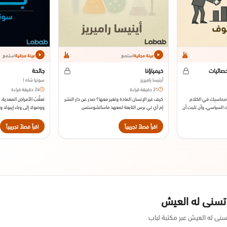
استمع
استمع
عينة مجانية
عينة مجانية
صائيات
خيمياؤنا
جائحة
أينيسا راميريز
سونيا شاه |
21 دقيقة قراءة
24 دقيقة قراءة
غ محاسبِك في الكلام
كيف غير الإنسان المادة وتغير معها؟ صدر عن دار النشر
تعقُّبُ الأمراضِ المعدية، 
 السياسي، وأن تثبت أن
إم آي تي برس التابعة لمعهد ماساتشوستس
ووصولا إلى وباء إيبولا وم
 صدر عن دار النشر و.و
للتكنولوجيا سنة 2020.
بوكس فرَّار، ستراوس آند غير
اقرأ فصلاً تجريبياً
اقرأ فصلاً تجريبياً
 تسنى له العيش
نى له العيش عبر مكتبة لباب