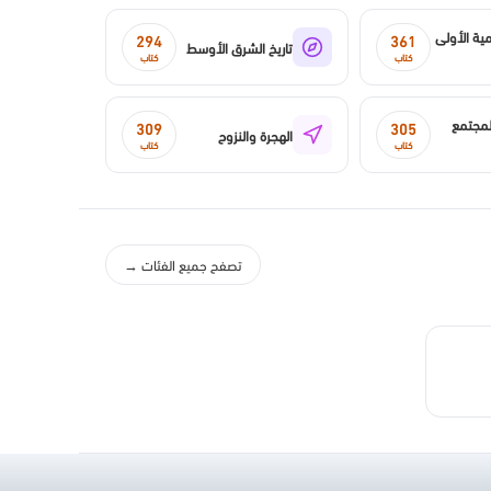
مية الأولى
294
361
تاريخ الشرق الأوسط
كتاب
كتاب
لمجتمع
309
305
الهجرة والنزوح
كتاب
كتاب
تصفح جميع الفئات →