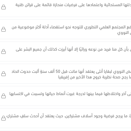
ها المستحاثية واعتمادها على فرضيات منحازة قائمة على قرائن ظنية
ر دفع المجتمع العلمي التطوري للتوجه نحو استقصاء أدلة أكثر موضوعية من
 النووي
ن كل منا فريد من نوعه وراثيًا إلا أنها أبرزت كذلك أن جميع البشر على
العثور على الحمض النووي لإنسان النياندرتال ضمن الحمض النووي لبقايا أنثى يعتقد أنها ماتت قبل 50 ألف سنةٍ أثبت حدوث اتحاد
ا رجح صحة نظرية خروج هذا الأخير من إفريقيا
لى آخر واختلاطها فيما بينها لدرجة غيرت أنماط حياتها وتسببت في اكتسابها
ريًا، ما يرجح فرضية وجود أسلاف مشتركين، حيث يعتقد أن أحدث سلفٍ مشتركٍ