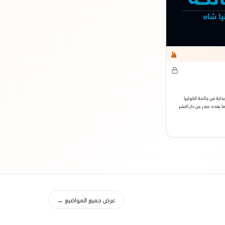
بداية من جائحة الكوليرا
ا بعده. صدر عن دار النشر
و سنة 2016.
عرض جميع المواضيع →