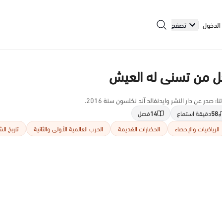
الدخول
تصفح
كل من تسنى له العيش
 صدر عن دار النشر وايدنفالد آند نكلسون سنة 2016.
58
دقيقة استماع
14
فصل
الرياضيات والإحصاء
الحضارات القديمة
الحرب العالمية الأولى والثانية
تاريخ ال