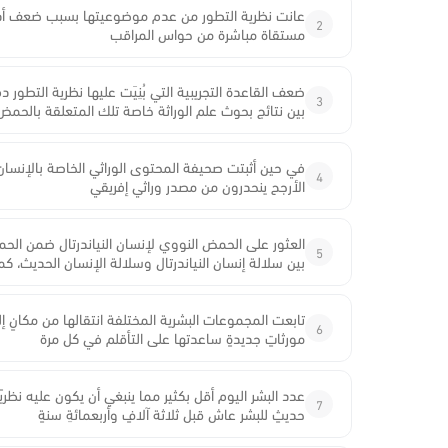
عانت نظرية التطور من عدم موضوعيتها بسبب ضعف أدلت
2
مستقاة مباشرة من حواس المراقب
ضعف القاعدة التجريبية التي بُنِيَت عليها نظرية التطو
3
بين نتائج بحوث علم الوراثة خاصة تلك المتعلقة بالحمض
في حين أثبتت صحيفة المحتوى الوراثي الخاصة بالإنسان بأ
4
الأرجح ينحدرون من مصدر وراثي إفريقي
5
بين سلالة إنسان النياندرتال وسلالة الإنسان الحديث، كم
تابعت المجموعات البشرية المختلفة انتقالها من مكانٍ إ
6
مورثاتٍ جديدةٍ ساعدتها على التأقلم في كل مرة
عدد البشر اليوم أقل بكثير مما ينبغي أن يكون عليه نظ
7
حديثٍ للبشر عاش قبل ثلاثة آلافٍ وأربعمائةِ سنةٍ