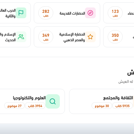
الحرب العال
282
123
حصاء
الحضارات القديمة
والثانية
كتاب
كتاب
الحضارة الإسلامية
الإسلام وا
349
350
والعصر الذهبي
الحديث
كتاب
كتاب
يش
له العيش
الثقافة والمجتمع
العلوم والتكنولوجيا
5935 كتاب
30 موضوع
3954 كتاب
27 موضوع