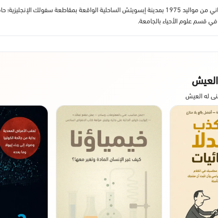
آدم دايفد رذرفورد عالم مورثات وكاتب ومذيع بريطاني من مواليد 1975 بمدينة إبسويتش الساحلية الواق
 قسم علوم الأحياء بالجامعة.
العيش
ى له العيش