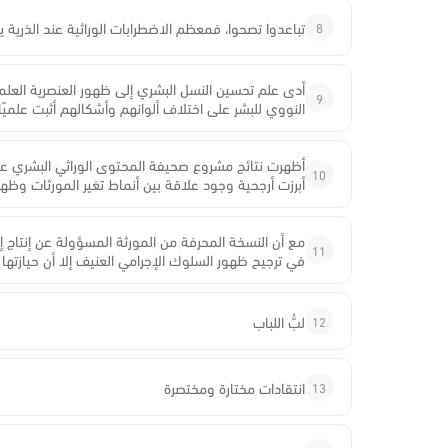
8
تباعدوا تصحوا، فمعظم الاضطرابات الوراثية عند الذرية 
أدى علم تحسين النسل البشري إلى ظهور العنصرية العلم
9
النووي للبشر على اختلاف ألوانهم وأشكالهم أثبت علميًا 
أظهرت نتائج مشروع صحيفة المحتوى الوراثي البشري عدم 
10
أبرزت أرجحية وجود علاقة بين أنماط تغير المورثات و
مع أن النسخة المحرفة من المورثة المسؤولة عن إنتاج إن
11
في ترجيح ظهور السلوك الإجرامي العنيف إلا أن حيازته
12
لبُّ اللباب
13
انتقادات مختارة ومختصرة