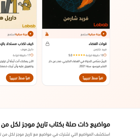
استمع
استمع
عينة مجانية
عينة مجانية
قوات الفضاء
كيف تكذب مستدلا بالإح
فريد شارمن
داريل هوف
18 دقيقة قراءة
·
5.0
17 دقيقة قراءة
تاريخُ حسّاس للحياة في الفضاء الخارجي. صدر عن دار
الآن يمكنك أنت أيضًا أن تراو
النشر فيرسو، سنة 2021.
وتتفوق عليه وأن تُربك خصمَك
منتجك يُُخفي جودة متأصلة.
نورتن أند كامبني سنة 1982.
اقرأ فصلاً تجريبياً
اقرأ فصلاً تجريبياً
مواضيع ذات صلة بكتاب تاريخ موجز لكل من
استكشف المواضيع التي تشترك في مواضيع مع تاريخ موجز لكل من تس