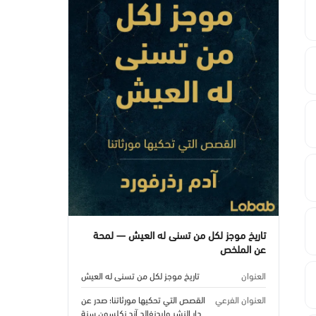
تاريخ موجز لكل من تسنى له العيش — لمحة
عن الملخص
العنوان
تاريخ موجز لكل من تسنى له العيش
العنوان الفرعي
القصص التي تحكيها مورثاتنا؛ صدر عن
دار النشر وايدنفالد آند نكلسون سنة