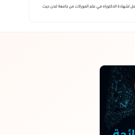
عة بمقاطعة سفولك الإنجليزية؛ حامل لشهادة الدكتوراه في علم المورثات من جامعة لندن حيث