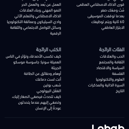
قوى الذكاء الاصطناعي العظمى
العمل عن بُعد والعمل الحر
مُتْ ومعَك صفر
النمو المهني وبناء العلاقات
بعدما توقفت الموسيقى
الذكاء الاصطناعي والتعلم الآلي
60 ثانية ويتم توظيفك
وادي السيليكون وعمالقة التكنولوجيا
الابتزاز العاطفي
وسائل التواصل الاجتماعي والثقافة
الرقمية
الفئات الرائجة
الكتب الرائجة
الحب والعلاقات
كيف تكسب الأصدقاء وتؤثر في الناس
الثقافة والمجتمع
العميلة سونيا: جاسوسة موسكو
السياسة والاقتصاد
الجريئة
الفلسفة
أوهام وحقائق عن الطاقة
العلوم والتكنولوجيا
أنت لست دماغك
السيرة الذاتية والمذكرات
شعب بوتين
التاريخ
العَقْل البيولوجي
كيف تتحدثُ فيصغي الصغار إليك،
وتصغي إليهم عندما يتحدثون
عودةٌ إلى الإنسان