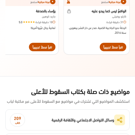
استمع
استمع
عينة مجانية
عينة مجانية
الواقعُ ليس كما يبدو عليه
رؤساء بالصدفة
كارلو روفيلي
جاريد كوهين
31 دقيقة قراءة
18 دقيقة قراءة
·
5.0
الرحلةُ نحو الجاذبية الكمية. صدر عن دار النشر بينغوين،
ثمانيةُ رجال غيَّروا أمريكا
سنة 2016.
اقرأ فصلاً تجريبياً
اقرأ فصلاً تجريبياً
مواضيع ذات صلة بكتاب السقوط للأعلى
استكشف المواضيع التي تشترك في مواضيع مع السقوط للأعلى عبر مكتبة لباب
209
وسائل التواصل الاجتماعي والثقافة الرقمية
كتاب