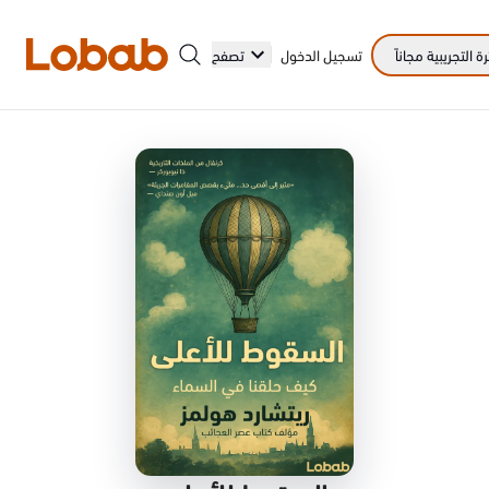
 التجريبية مجاناً
تسجيل الدخول
تصفح
الفئات
أمم!
لا توجد كتب في الرف بعد.