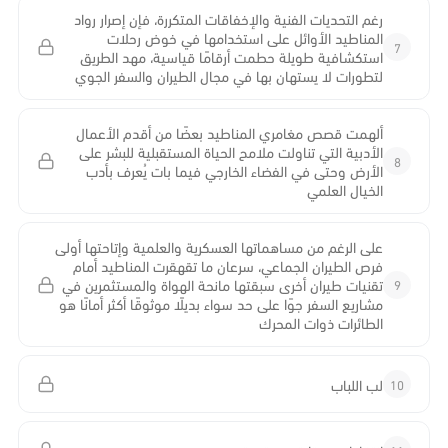
رغم التحديات الفنية والإخفاقات المتكررة، فإن إصرار رواد
المناطيد الأوائل على استخدامها في خوض رحلات
7
استكشافية طويلة حطمت أرقامًا قياسية، مهد الطريق
لتطورات لا يستهان بها في مجال الطيران والسفر الجوي
ألهمت قصص مغامري المناطيد بعضًا من أقدم الأعمال
الأدبية التي تناولت ملامح الحياة المستقبلية للبشر على
8
الأرض وحتى في الفضاء الخارجي فيما بات يُعرف بأدب
الخيال العلمي
على الرغم من مساهماتها العسكرية والعلمية وإتاحتها أولى
فرص الطيران الجماعي، سرعان ما تقهقرت المناطيد أمام
9
تقنيات طيران أخرى سبقتها مانحة الهواة والمستثمرين في
مشاريع السفر جوًا على حد سواء بديلًا موثوقًا أكثر أمانًا هو
الطائرات ذوات المحرك
10
لب اللباب