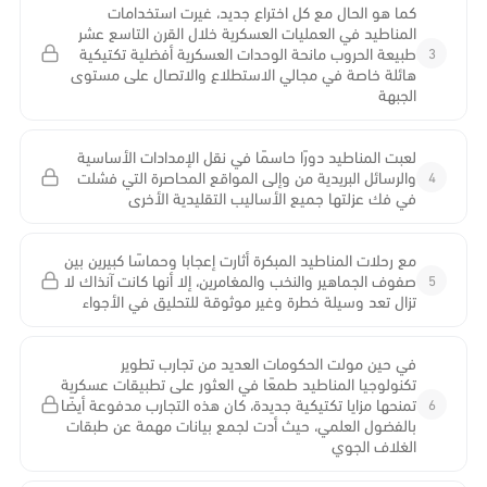
كما هو الحال مع كل اختراع جديد، غيرت استخدامات
المناطيد في العمليات العسكرية خلال القرن التاسع عشر
3
طبيعة الحروب مانحة الوحدات العسكرية أفضلية تكتيكية
هائلة خاصة في مجالي الاستطلاع والاتصال على مستوى
الجبهة
لعبت المناطيد دورًا حاسمًا في نقل الإمدادات الأساسية
4
والرسائل البريدية من وإلى المواقع المحاصرة التي فشلت
في فك عزلتها جميع الأساليب التقليدية الأخرى
مع رحلات المناطيد المبكرة أثارت إعجابا وحماسًا كبيرين بين
5
صفوف الجماهير والنخب والمغامرين، إلا أنها كانت آنذاك لا
تزال تعد وسيلة خطرة وغير موثوقة للتحليق في الأجواء
في حين مولت الحكومات العديد من تجارب تطوير
تكنولوجيا المناطيد طمعًا في العثور على تطبيقات عسكرية
6
تمنحها مزايا تكتيكية جديدة، كان هذه التجارب مدفوعة أيضًا
بالفضول العلمي، حيث أدت لجمع بيانات مهمة عن طبقات
الغلاف الجوي