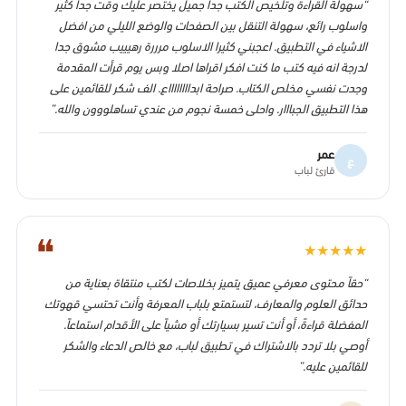
“سهولة القراءة وتلخيص الكتب جدا جميل يختصر عليك وقت جدا كثير
واسلوب رائع، سهولة التنقل بين الصفحات والوضع الليلي من افضل
الاشياء في التطبيق. اعجبني كثيرا الاسلوب مرررة رهيييب مشوق جدا
لدرجة انه فيه كتب ما كنت افكر اقراها اصلا وبس يوم قرأت المقدمة
وجدت نفسي مخلص الكتاب. صراحة ابدااااااااع. الف شكر للقائمين على
هذا التطبيق الجبااار. واحلى خمسة نجوم من عندي تساهلووون والله.”
عمر
ع
قارئ لباب
❝
★
★
★
★
★
“حقاً محتوى معرفي عميق يتميز بخلاصات لكتب منتقاة بعناية من
حدائق العلوم والمعارف، لتستمتع بلباب المعرفة وأنت تحتسي قهوتك
المفضلة قراءةً، أو أنت تسير بسيارتك أو مشياً على الأقدام استماعاً.
أوصي بلا تردد بالاشتراك في تطبيق لباب، مع خالص الدعاء والشكر
للقائمين عليه.”