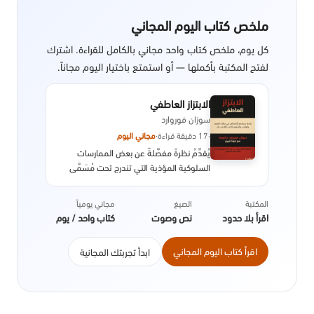
ملخص كتاب اليوم المجاني
كل يوم، ملخص كتاب واحد مجاني بالكامل للقراءة. اشترك
لفتح المكتبة بأكملها — أو استمتع باختيار اليوم مجاناً.
الابتزاز العاطفي
سوزان فوروارد
·
17 دقيقة قراءة
·
مجاني اليوم
يُقدِّمُ نظرةً مفصَّلةً عن بعض الممارسات
السلوكية المؤذية التي تندرج تحت مُسَمَّى
الابْتِزَازِ الْعَاطِفِيِّ، والمُسْتعمَلَة بهدف التَّلَاعُب
النَّفْسِيّ والتّحَكُّم في قرارات الغير. حَيْثُ
المكتبة
الصيغ
مجاني يومياً
يوضِّحُ ماهية هَذِهِ التَّلَاعُبات وكيفية تجنبها
اقرأ بلا حدود
نص وصوت
كتاب واحد / يوم
مع إعطاء أمثلة عملية ونصائح جوهرية
تسمح للضحايا باستعادة زمام الْأُمُوْر واسترجاع
اقرأ كتاب اليوم المجاني
ابدأ تجربتك المجانية
تقديرهم لذواتهم.