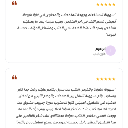
❝
★
★
★
★
★
“سهولة الاستخدام وجودة الملخصات والمحتوى في غاية الروعة.
أعجبني قسم النقد في اخر الملخص. رهيب صراحة بعد ما يعطيك
الملخص يسرد لك نقاط الضعف في الكتاب ومشاكل المؤلف. خمسة
نجوم!”
ابراهيم
ا
قارئ لباب
❝
★
★
★
★
★
“سهولة القراءة وتلخيص الكتب جدا جميل يختصر عليك وقت جدا كثير
واسلوب رائع، سهولة التنقل بين الصفحات والوضع الليلي من افضل
الاشياء في التطبيق. اعجبني كثيرا الاسلوب مرررة رهيييب مشوق جدا
لدرجة انه فيه كتب ما كنت افكر اقراها اصلا وبس يوم قرأت المقدمة
وجدت نفسي مخلص الكتاب. صراحة ابدااااااااع. الف شكر للقائمين على
هذا التطبيق الجبااار. واحلى خمسة نجوم من عندي تساهلووون والله.”