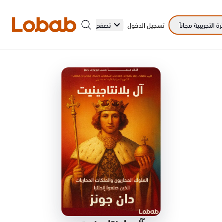
 التجريبية مجاناً
تسجيل الدخول
تصفح
الفئات
أمم!
لا توجد كتب في الرف بعد.