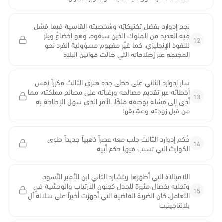
نجح إدوارد بفضل تكتيكاتِه وشخصيته القاسية فيما فشل
فيه العديد من الملوك الذين سبقوه، وهو إخضاعُ ويلز
12
للنفوذ الإنجليزي، كما غيَّر مفهوم مسؤولية الفرد نحو
المجتمع عبر إصلاحاته التي طالت قوانين البلاد
سار إدوارد الثاني على خطى جده هنري الثالث مكرراً نفس
أخطائه عبر تقديم مصالحه ورغباته على مصالح مملكته، مما
13
أدى إلى فشله بوصفه ملكًا، الأمر الذي سهل الإطاحة به
من قبل زوجته وعشيقها
حُكم إدوارد الثالث جلب معه عصراً ذهبياً جديداً طوى
14
الكوارث التي تسبب فيها حكم أبيه
اللامبالاة التي أظهرها ريتشارد الثاني ابن الأمير الأسود،
وتحليه بخصال مثيرة للجدل كجنون الارتياب والوحشية في
15
التعامل، كان الضربة القاضية التي أجهزت أخيراً على سلالة آل
بلانتاجينيت