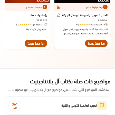
استمع
استمع
عينة مجانية
عينة مجانية
العميلة سونيا: جاسوسة موسكو الجريئة
رؤساء بالصدفة
بن ماكنتاير
جاريد كوهين
19 دقيقة قراءة
·
5.0
18 دقيقة قراءة
·
5.0
السيرة الذاتية لأخطرِ جاسوسة يهودية من أصول
ثمانيةُ رجال غيَّروا أمريكا
ألمانية عملت لحساب الاتحاد السوفياتي السابق،
ودوافعها العقائدية. صدر عن دار النشر كراون 2020.
اقرأ فصلاً تجريبياً
اقرأ فصلاً تجريبياً
مواضيع ذات صلة بكتاب آل بلانتاجينيت
استكشف المواضيع التي تشترك في مواضيع مع آل بلانتاجينيت عبر مكتبة لباب
361
الحرب العالمية الأولى والثانية
كتاب