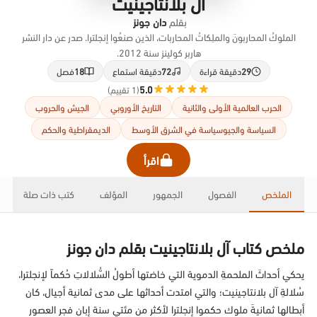
آل بلانتاجينيت
بقلم
دان جونز
الملوكُ المحاربونَ والملِكاتُ المحاربات، الذين صنعُوا إنجلترا. صدر عن دار النشر
هاربر كولينز سنة 2012.
29
دقيقة قراءة
72
دقيقة استماع
18
فصل
5.0
(1 تقييم)
الحرب العالمية الأولى والثانية
التاريخ الأوروبي
الجيش والحروب
السياسة والجيوسياسة في الشرق الأوسط
الديمقراطية والحكم
اقرأ
الملخص
الفصول
الجمهور
المؤلف
كتب ذات صلة
ملخص كتاب آل بلانتاجينيت بقلم دان جونز
يحكي أحداثَ الملحمةِ الدموية التي خاضتها أطولُ السُّلالاتِ حُكماً لإنجلترا،
سُلالةِ آل بلانتاجينيت؛ والتي امتدت أحداثها على مدى ثمانية أجيال، كان
أبطالها ثمانيةَ ملوك حكموا إنجلترا لأكثر من مئتي سنة إبان فجر العصور