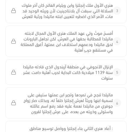
هنري الأول ملك إنجلترا وابن ويليام الفاتح كان آخر ملوك
3
السلالة التي سبقت آل بلانتاجينيت لأن وريثه الوحيد قد
مات، الأمر الذي اضطره لتعيين ابنته ماتيلدا ورثية للعرش
أفسحَ موتُ ولي عهد الملك هنري الأول المجال لابنته
ماتيلدا للمطالبة بحقها في العرش، لكن تجاهل الباروناتِ
4
لحق ماتيلدا ودعمهم استخلاف ابن عمتها، أغرق المملكة
في مستنقعِ حربٍ أهلية
الإنزال الآنجوفي في منطقة آريندول الذي قادته ماتيلدا
5
سنة 1139 ميلادية كانت البداية لحرب أهلية دامت عشر
سنوات
ماتيلدا تنجح في تمردها وتجبر ابن عمتها ستيفن على
تسمية ابنها وريثاً لعرش إنجلترا خلفاً له، وبذلك صار زواج
6
جوفري من ماتيلدا نعمةً عليه فقد رفع اسم عائلته
واستولى وذريته من بعده، على عرش إنجلترا لقرون
: أعاد هنري الثاني بناء إنجلترا وواصل توسيع مناطق