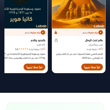
استمع
استمع
عينة مجانية
عينة مجانية
عالم تحت الرمال
بالحديد والدم
توبي ويلكنسون
كاتيا هوير
19 دقيقة قراءة
22 دقيقة قراءة
·
5.0
العصر الذهبي لعلم المصريات صدر عن دار النشر نورتن
صعود وسقوط الإمبراطورية الألمانية ما بين 1871
اند كومباني، سنة 2020.
و1918؛ صدر عن دار النشر بيغاسوس سنة 2021.
اقرأ فصلاً تجريبياً
اقرأ فصلاً تجريبياً