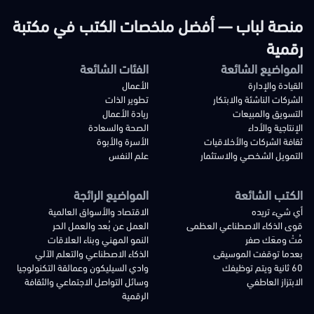
منصة لباب — أفضل ملخصات الكتب في مكتبة
رقمية
المواضيع الشائعة
الفئات الشائعة
القيادة والإدارة
الأعمال
الشركات الناشئة والابتكار
تطوير الذات
التسويق والمبيعات
ريادة الأعمال
الإنتاجية والأداء
الصحة والسعادة
ثقافة الشركات والأخلاقيات
الأسرة والأبوة
التمويل الشخصي والاستثمار
علم النفس
الكتب الشائعة
المواضيع الرائجة
أي شيء تريده
الاقتصاد والأسواق العالمية
قوى الذكاء الاصطناعي العظمى
العمل عن بُعد والعمل الحر
مُتْ ومعَك صفر
النمو المهني وبناء العلاقات
بعدما توقفت الموسيقى
الذكاء الاصطناعي والتعلم الآلي
60 ثانية ويتم توظيفك
وادي السيليكون وعمالقة التكنولوجيا
الابتزاز العاطفي
وسائل التواصل الاجتماعي والثقافة
الرقمية