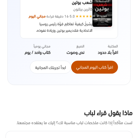
شعب بوتين
كاثرين بيلتون
★
★
★
★
★
5.0
·
16 دقيقة قراءة
·
مجاني اليوم
يشرحُ كيفيةَ تعاظمِ قوّة رئيس روسيا
الاتحادية فلاديمير بوتين وزيادة نفوذه،
وانتقاله من رجل استخباراتٍ في صفوف لجنة
أمن الدولة المعروفة بالكي جي بي ليكون
المكتبة
الصيغ
مجاني يومياً
الرجل الأول في إحدى أعظم دول العالم.
اقرأ بلا حدود
نص وصوت
كتاب واحد / يوم
ويفنّد دور بوتين في تغيير الوجهة الاقتصادية
لروسيا بعد سقوط الاتحاد السوفييتي.
اقرأ كتاب اليوم المجاني
ابدأ تجربتك المجانية
ماذا يقول قراء لباب
لست متأكداً إذا كانت ملخصات لباب مناسبة لك؟ إليك ما يعتقده مجتمعنا.