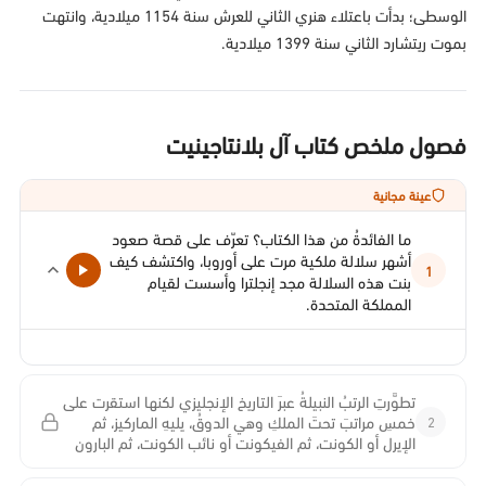
الوسطى؛ بدأت باعتلاء هنري الثاني للعرش سنة 1154 ميلادية، وانتهت
بموت ريتشارد الثاني سنة 1399 ميلادية.
فصول ملخص كتاب آل بلانتاجينيت
عينة مجانية
ما الفائدةُ من هذا الكتاب؟ تعرّف على قصة صعود
أشهر سلالة ملكية مرت على أوروبا، واكتشف كيف
1
بنت هذه السلالة مجد إنجلترا وأسست لقيام
المملكة المتحدة.
تطوَّرتِ الرتبُ النبيلةُ عبرَ التاريخ الإنجليزي لكنها استقرت على
2
خمسِ مراتبَ تحتَ الملكِ وهي الدوقُ، يليهِ الماركيز، ثم
الإيرل أو الكونت، ثم الفيكونت أو نائب الكونت، ثم البارون