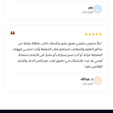
عمر
ع
قارئ لباب
❝
★
★
★
★
★
“حقاً محتوى معرفي عميق يتميز بخلاصات لكتب منتقاة بعناية من
حدائق العلوم والمعارف، لتستمتع بلباب المعرفة وأنت تحتسي قهوتك
المفضلة قراءةً، أو أنت تسير بسيارتك أو مشياً على الأقدام استماعاً.
أوصي بلا تردد بالاشتراك في تطبيق لباب، مع خالص الدعاء والشكر
للقائمين عليه.”
د. عبدالله
د
قارئ لباب