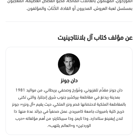
المؤرخون، المهتمون بالعائلات المالكة، محبو القَصَص العظيمة، المعجبون
بمسلسل لعبة العروش، المديرون أو القادة، الكُتَابُ والمؤلفون.
عن مؤلف كتاب آل بلانتاجينيت
دان جونز
دان جونز مقدِّم تلفزيوني، ومُؤرخ وصحفي بريطاني، من مواليد 1981
بمدينة ريدنغ في مقاطعة بيركشير جنوب شرق إنجلترا، والتي تكنى
بالمقاطعة الملكية لاحتضانها قصر ونزر الملكي، حيث يقيم «آل ونزر»؛ جونز
خريج كلية بامبروك جامعة كامبريدج، عمل صحفياً في جرائد عدة منها: ذا
لندن إيفنينغ ستاندارد، وذا تايمز، وذا سبيكتايتر؛ من أهم مؤلفاته «حرب
الوردتين» و«العالم يلتهب».