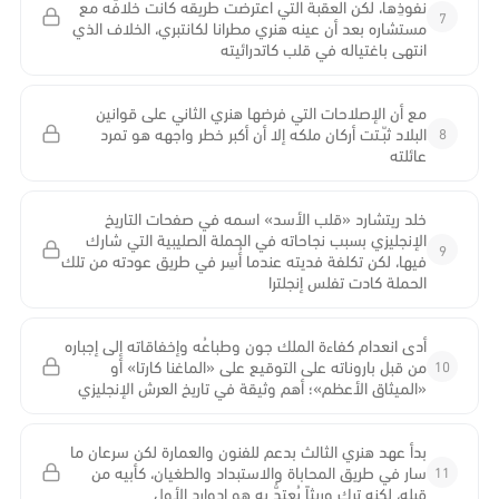
نفوذِها، لكن العقبة التي اعترضت طريقه كانت خلافَه مع
7
مستشاره بعد أن عينه هنري مطرانا لكانتبري، الخلاف الذي
انتهى باغتياله في قلب كاتدرائيته
مع أن الإصلاحات التي فرضها هنري الثاني على قوانين
8
البلاد ثبّـتت أركان ملكه إلا أن أكبر خطر واجهه هو تمرد
عائلته
خلد ريتشارد «قلب الأسد» اسمه في صفحات التاريخ
الإنجليزي بسبب نجاحاته في الحملة الصليبية التي شارك
9
فيها، لكن تكلفة فديته عندما أُسِر في طريق عودته من تلك
الحملة كادت تفلس إنجلترا
أدى انعدام كفاءة الملك جون وطباعُه وإخفاقاته إلى إجباره
10
من قبل باروناته على التوقيع على «الماغنا كارتا» أو
«الميثاق الأعظم»؛ أهم وثيقة في تاريخ العرش الإنجليزي
بدأ عهد هنري الثالث بدعم للفنون والعمارة لكن سرعان ما
11
سار في طريق المحاباة والاستبداد والطغيان، كأبيه من
قبله، لكنه ترك وريثاً يُعتدُّ به هو إدوارد الأول